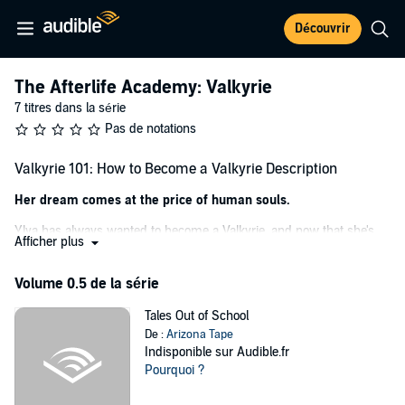
Découvrir
The Afterlife Academy: Valkyrie
7 titres dans la série
Pas de notations
Valkyrie 101: How to Become a Valkyrie Description
Her dream comes at the price of human souls.
Ylva has always wanted to become a Valkyrie, and now that she's
Afficher plus
enrolled in her first year at Afterlife Academy, she's getting her
chance. But nothing is simple about bringing souls to Valhalla, and
Volume 0.5 de la série
she soon finds herself embroiled in ancient rivalries and new
friendships.
Tales Out of School
With more human souls in need of collection than ever before, Ylva
De :
Arizona Tape
and her classmates are about to get a crash course in death.
Indisponible sur Audible.fr
Valkyrie 101
is book one of the Afterlife Academy: Valkyrie, an urban
Pourquoi ?
fantasy academy series with a lesbian romance.