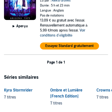
Lu par :
Aleksi Graves
Durée : 5 h et 23 min
Langue : Anglais
Pas de notations
13,09 €
ou gratuit avec l'essai.
Renouvellement automatique à
Aperçu
5,99 €/mois après l'essai.
Voir
conditions d'éligibilité
Essayez Standard gratuitement
Page 1 de 1
Séries similaires
Kyra Stormrider
Ombre et Lumière
Crowns 
[French Edition]
7 titres
7 titres
7 titres