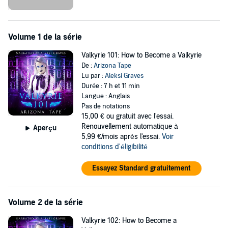
The Afterlife Academy specializes in teaching paranormals how to
help human souls pass onto the next phase, whether that's by
guiding them gently, preparing them for rebirth, or cutting them
Volume 1 de la série
loose with a scythe.
Valkyrie 101: How to Become a Valkyrie
Part of becoming a Valkyrie includes learning how to:
De :
Arizona Tape
Open the gates of Valhalla
Lu par :
Aleksi Graves
Train your pet wolf
Durée : 7 h et 11 min
Harvest a soul
Langue : Anglais
Earn wings
Pas de notations
Die and come back from it
15,00 €
ou gratuit avec l'essai.
Renouvellement automatique à
Aperçu
©2019 Arizona Tape (P)2019 Arizona Tape
5,99 €/mois après l'essai.
Voir
conditions d'éligibilité
Essayez Standard gratuitement
Volume 2 de la série
Valkyrie 102: How to Become a