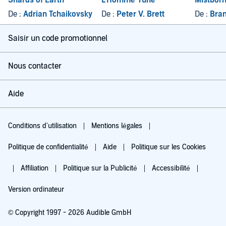
Shards of Earth
L'Homme-rune
Mistbor
De :
Adrian Tchaikovsky
De :
Peter V. Brett
De :
Bran
Saisir un code promotionnel
Nous contacter
Aide
Conditions d'utilisation
Mentions légales
Politique de confidentialité
Aide
Politique sur les Cookies
Affiliation
Politique sur la Publicité
Accessibilité
Version ordinateur
© Copyright 1997 - 2026 Audible GmbH