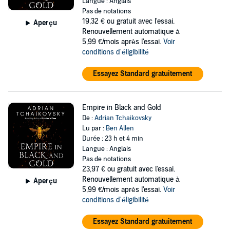
Langue : Anglais
Pas de notations
Only the ageing Stenwold Maker – spymaster, artificer and
19,32 €
ou gratuit avec l'essai.
Aperçu
statesman – foresees the threat, as the empires’ armies march ever
Renouvellement automatique à
closer. So it falls upon his shoulders to open the eyes of the cities’
5,99 €/mois après l'essai.
Voir
leaders. He sees that war will sweep through their lands, destroying
conditions d'éligibilité
everything in its path.
Essayez Standard gratuitement
But to warn his people, he must stay alive.
Empire in Black and Gold
is followed by the second book in the
Empire in Black and Gold
Shadows of the Apt series,
Dragonfly Falling.
De :
Adrian Tchaikovsky
Lu par :
Ben Allen
Durée : 23 h et 4 min
Langue : Anglais
Pas de notations
23,97 €
ou gratuit avec l'essai.
Renouvellement automatique à
Aperçu
5,99 €/mois après l'essai.
Voir
conditions d'éligibilité
Essayez Standard gratuitement