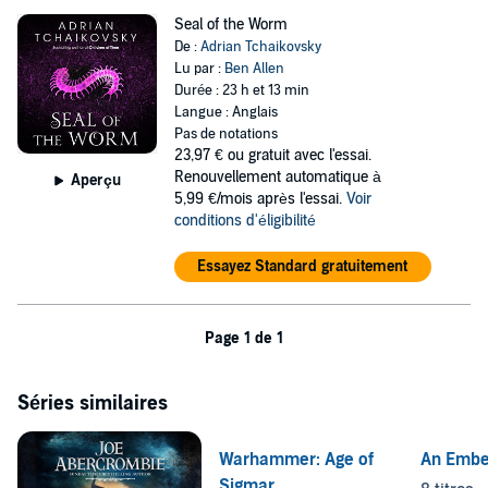
Seal of the Worm
De :
Adrian Tchaikovsky
Lu par :
Ben Allen
Durée : 23 h et 13 min
Langue : Anglais
Pas de notations
23,97 €
ou gratuit avec l'essai.
Renouvellement automatique à
Aperçu
5,99 €/mois après l'essai.
Voir
conditions d'éligibilité
Essayez Standard gratuitement
Page 1 de 1
Séries similaires
Warhammer: Age of
An Ember
Sigmar