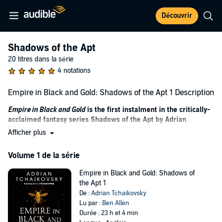
Découvrir
Shadows of the Apt
20 titres dans la série
4 notations
Empire in Black and Gold: Shadows of the Apt 1 Description
Empire in Black and Gold
is the first instalment in the critically-
acclaimed fantasy series Shadows of the Apt by Adrian
Tchaikovsky, author of the Arthur C. Clarke Award-winning
Afficher plus
Children of Time.
Volume 1 de la série
The days of peace are over . . .
Empire in Black and Gold: Shadows of
The Lowlands’ city states have lived in peace for decades, hailed as
the Apt 1
bastions of civilization. Yet that peace is about to end. A distant
De :
Adrian Tchaikovsky
empire has been conquering neighbours with highly trained soldiers
Lu par :
Ben Allen
and sophisticated combat techniques. And the city states are its
Durée : 23 h et 4 min
desirable new prize.