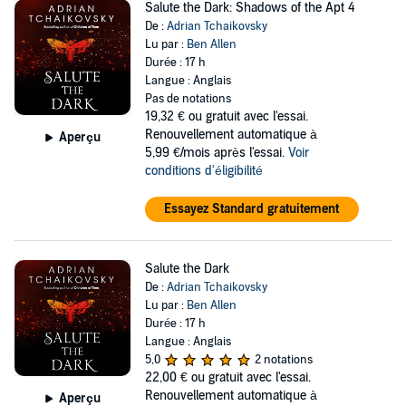
Salute the Dark: Shadows of the Apt 4
De :
Adrian Tchaikovsky
Lu par :
Ben Allen
Durée : 17 h
Langue : Anglais
Pas de notations
19,32 €
ou gratuit avec l'essai.
Renouvellement automatique à
Aperçu
5,99 €/mois après l'essai.
Voir
conditions d'éligibilité
Essayez Standard gratuitement
Salute the Dark
De :
Adrian Tchaikovsky
Lu par :
Ben Allen
Durée : 17 h
Langue : Anglais
5,0
2 notations
22,00 €
ou gratuit avec l'essai.
Renouvellement automatique à
Aperçu