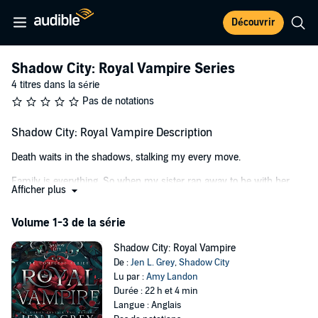
Découvrir
Shadow City: Royal Vampire Series
4 titres dans la série
Pas de notations
Shadow City: Royal Vampire Description
Death waits in the shadows, stalking my every move.
Family is everything. So when my sister ran away to be with her
Afficher plus
new boyfriend, I chased after her.
A strange, crimson-eyed man attacked me within minutes of my
Volume 1-3 de la série
arrival, only to bring me my destiny.
Shadow City: Royal Vampire
Alex, an arrogant, handsome flirt, saved me. No matter how hard we
De :
Jen L. Grey
,
Shadow City
try to fight our connection, we're drawn to each other.
Lu par :
Amy Landon
Durée : 22 h et 4 min
While he reluctantly agrees to help me, I discover a terrifying new
Langue : Anglais
world filled with creatures that shouldn't be real; shifters; vampires;