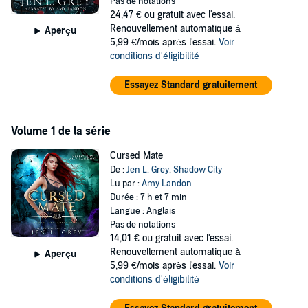
Pas de notations
angels; witches; and so much more. I'm surrounded by
24,47 €
ou gratuit avec l'essai.
supernaturals with even a silver wolf and her mate sheltering me.
Renouvellement automatique à
Aperçu
5,99 €/mois après l'essai.
Voir
Every minute I'm in Shadow Terrace becomes increasingly more
conditions d'éligibilité
dangerous, but I’ll risk everything to save my sister.
Even if it means turning my back on the man who could possibly
Essayez Standard gratuitement
complete my soul.
Scroll up and one click
Shadow City: Royal Vampire Complete
Volume 1 de la série
Series
today.
©2022 Grey Valor Publishing, LLC (P)2022 Grey Valor Publishing,
Cursed Mate
LLC
De :
Jen L. Grey
,
Shadow City
Lu par :
Amy Landon
Durée : 7 h et 7 min
Langue : Anglais
Pas de notations
14,01 €
ou gratuit avec l'essai.
Renouvellement automatique à
Aperçu
5,99 €/mois après l'essai.
Voir
conditions d'éligibilité