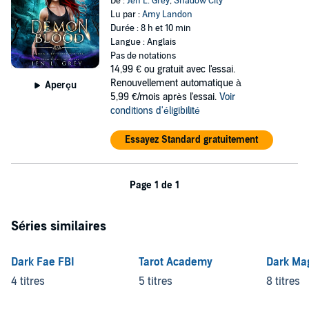
De :
Jen L. Grey
,
Shadow City
Lu par :
Amy Landon
Durée : 8 h et 10 min
Langue : Anglais
Pas de notations
14,99 €
ou gratuit avec l'essai.
Renouvellement automatique à
Aperçu
5,99 €/mois après l'essai.
Voir
conditions d'éligibilité
Essayez Standard gratuitement
Page 1 de 1
Séries similaires
Dark Fae FBI
Tarot Academy
Dark Mag
4 titres
5 titres
8 titres