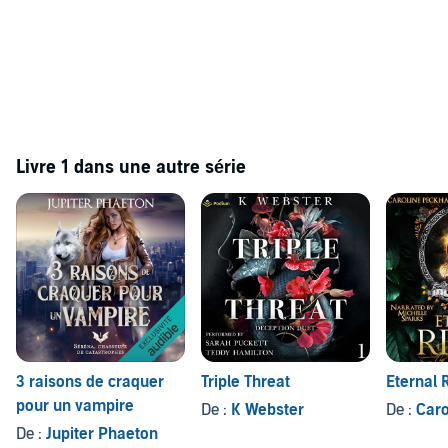
Livre 1 dans une autre série
3 raisons de craquer
Triple Threat
Eternal 
pour un vampire
De :
K Webster
De :
Caro
De :
Jupiter Phaeton