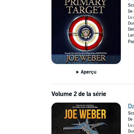
Sco
“Weber colors his novel with numerous subplot
De 
knowledge of weapons, military aircraft and te
Lu 
Dur
“Some writers get better with age: Weber i
Dat
Lan
©1999 Joe Weber (P)2018 Brilliance Publishing,
Pas
Aperçu
Volume 2 de la série
Da
Sco
De 
Lu 
Dur