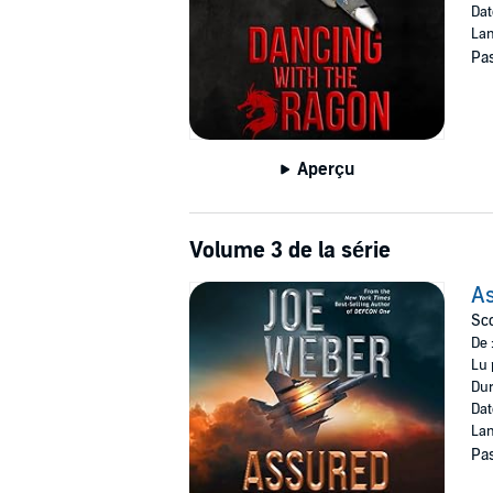
Dat
Lan
Pas
Aperçu
Volume 3 de la série
A
Sco
De 
Lu 
Dur
Dat
Lan
Pas