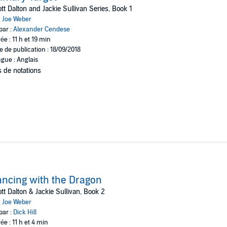
tt Dalton and Jackie Sullivan Series, Book 1
s, well-developed characters and historical references to Operation Deser
:
Joe Weber
rrorist tactics is superior, and a surprise ending teases readers with the te
par :
Alexander Cendese
ée : 11 h et 19 min
s among them.”—
Library Journal
e de publication : 18/09/2018
gue : Anglais
 Inc., all rights reserved.
 de notations
ncing with the Dragon
tt Dalton & Jackie Sullivan, Book 2
:
Joe Weber
par :
Dick Hill
ée : 11 h et 4 min