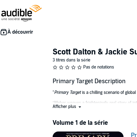
Scott Dalton & Jackie S
3 titres dans la série
Pas de notations
Primary Target Description
"
Primary Target
is a chilling scenario of glob
“Weber weaves a frighteningly real story of in
Afficher plus
As the once-powerful Soviet Union descends i
former glory. In league with the most ruthless
Volume 1 de la série
President of the United States.
Pr
This time, America isn’t declaring a war again