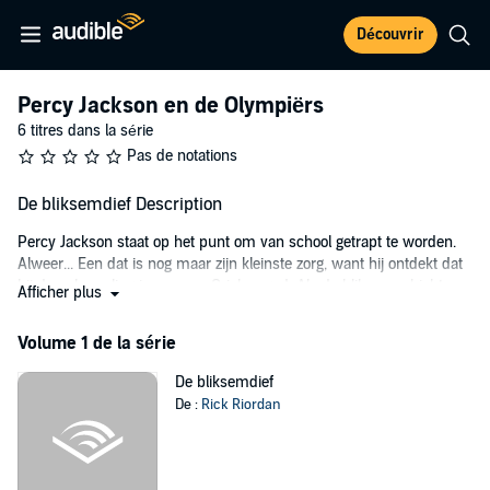
Découvrir
Percy Jackson en de Olympiërs
6 titres dans la série
Pas de notations
De bliksemdief Description
Percy Jackson staat op het punt om van school getrapt te worden.
Alweer... Een dat is nog maar zijn kleinste zorg, want hij ontdekt dat
hij de nakomeling is van een Griekse god. Als de bliksemschicht van
Afficher plus
Zeus wordt gestolen hebben Percy en zijn vrienden tien dagen de
tijd om zijn onschuld te bewijzen, anders zal er een oorlog uitbreken
Volume 1 de la série
op de Olympus.
De bliksemdief
©2011 Uitgeverij Unieboek / Het Spectrum (P)2020 Uitgeverij
De :
Rick Riordan
Unieboek / Het Spectrum