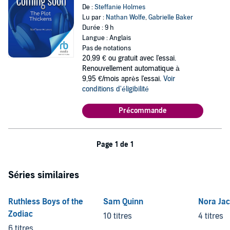
De :
Steffanie Holmes
Lu par :
Nathan Wolfe
,
Gabrielle Baker
Durée : 9 h
Langue : Anglais
Pas de notations
20,99 €
ou gratuit avec l'essai.
Renouvellement automatique à
9,95 €/mois après l'essai.
Voir
conditions d'éligibilité
Précommande
Page 1 de 1
Séries similaires
Ruthless Boys of the
Sam Quinn
Nora Ja
Zodiac
10 titres
4 titres
6 titres