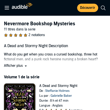
Découvrir
Nevermore Bookshop Mysteries
11 titres dans la série
2 notations
A Dead and Stormy Night Description
What do you get when you cross a cursed bookshop, three hot
fictional men, and a punk rock heroine nursing a broken heart?
Afficher plus
After being fired from her fashion internship in New York City, Mina
Wilde decides it's time to reevaluate her life. She returns to the
Volume 1 de la série
quaint English village where she grew up to take a job at the local
bookshop, hoping that being surrounded by great literature will help
A Dead and Stormy Night
her heal from a devastating blow.
De :
Steffanie Holmes
But Mina soon discovers her life is stranger than fiction - a
Lu par :
Gabrielle Baker
mysterious curse on the bookshop brings fictional characters to life
Durée : 8 h et 47 min
in lust-worthy bodies. Mina finds herself babysitting Poe's raven,
Langue : Anglais