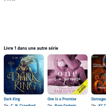
Livre 1 dans une autre série
Dark King
One Is a Promise
Damage
De :
C. N. Crawford
De :
Pam Godwin
De :
KC 