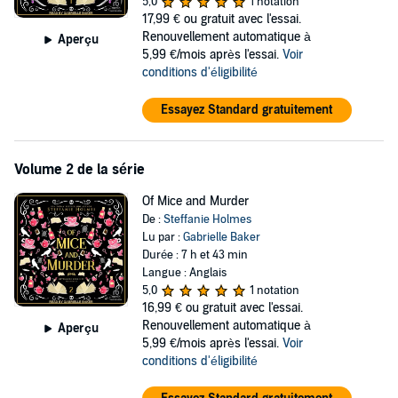
making hot dogs for Heathcliff, and getting IT help from James
5,0
1 notation
Moriarty, all while trying not to fall for the three broken men who
17,99 €
ou gratuit avec l'essai.
should only exist within her imagination.
Renouvellement automatique à
Aperçu
5,99 €/mois après l'essai.
Voir
When Mina's ex-best friend shows up dead with a knife in her back,
conditions d'éligibilité
she's the chief suspect. She'll have to solve the murder if she wants
to clear her name. Will her fictional boyfriends be able to keep her
Essayez Standard gratuitement
out of prison?
Contains mature themes.
Volume 2 de la série
©2019 Steffanie Holmes (P)2019 Tantor
Of Mice and Murder
De :
Steffanie Holmes
Lu par :
Gabrielle Baker
Durée : 7 h et 43 min
Langue : Anglais
5,0
1 notation
16,99 €
ou gratuit avec l'essai.
Renouvellement automatique à
Aperçu
5,99 €/mois après l'essai.
Voir
conditions d'éligibilité