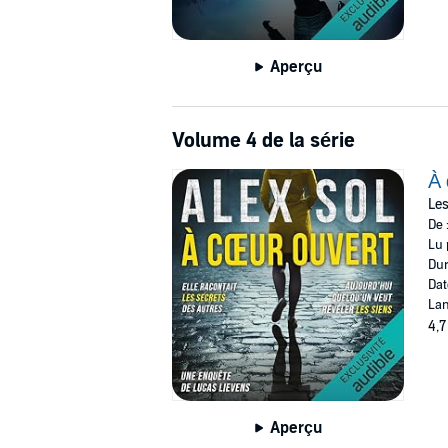
Aperçu
Volume 4 de la série
À 
Les
De 
Lu 
Dur
Dat
Lan
4,7
Aperçu