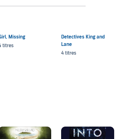
Girl, Missing
Detectives King and
Lane
4 titres
4 titres
Missin
Series
3 titres