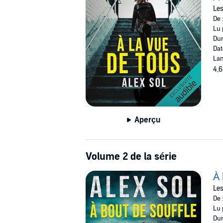
connaissaient-elles leur ravisseur ? Dans cet
Les
que l’on imagine... "
De 
Lu 
©2023 Alex Sol (P)2024 Audible GmbH
Dur
Dat
Lan
4,6
Aperçu
Volume 2 de la série
À 
Les
De 
Lu 
Dur