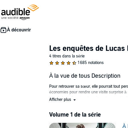
Les enquêtes de Lucas 
4 titres dans la série
1 685 notations
À la vue de tous Description
Pour retrouver sa sœur, elle pourrait tout pe
économies pour rendre une visite surprise à
lors de leur chemin retour, le métro s’arrête
Afficher plus
métro redémarre, Marie a disparu. Persuadée 
elle se heurte au refus d’un commissaire d’ouv
Volume 1 de la série
entend parler de cet enlèvement suspect et dé
ans plus tôt. Rejetée, seule et forcée de fair
À 
décolle pour Montréal. Si elle y renonce, elle 