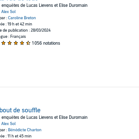
te course contre la montre, Laura et Lucas retrouveront-ils Marie à temps 
 enquêtes de Lucas Lievens et Elise Duromain
:
Alex Sol
par :
Caroline Breton
ée : 19 h et 42 min
e de publication : 28/03/2024
gue : Français
1 056 notations
bout de souffle
 enquêtes de Lucas Lievens et Elise Duromain
:
Alex Sol
par :
Bénédicte Charton
ée : 11 h et 45 min