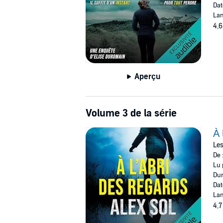
Dat
Lan
4,6
Aperçu
Volume 3 de la série
À 
Les
De 
Lu 
Dur
Dat
Lan
4,7