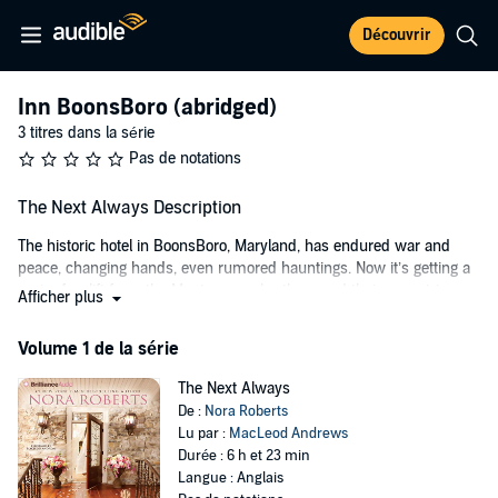
Découvrir
Inn BoonsBoro (abridged)
3 titres dans la série
Pas de notations
The Next Always Description
The historic hotel in BoonsBoro, Maryland, has endured war and
peace, changing hands, even rumored hauntings. Now it’s getting a
major facelift from the Montgomery brothers and their eccentric
Afficher plus
mother. As the architect of the family, Beckett’s social life consists
mostly of talking shop over pizza and beer. But there’s another
Volume 1 de la série
project he’s got his eye on: the girl he’s been waiting to kiss since he
was 15....
The Next Always
De :
Nora Roberts
©2011 Nora Roberts (P)2011 Brilliance Audio, Inc.
Lu par :
MacLeod Andrews
Durée : 6 h et 23 min
Langue : Anglais