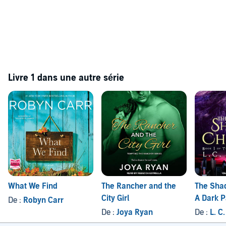
Livre 1 dans une autre série
What We Find
The Rancher and the
The Sha
City Girl
A Dark 
De :
Robyn Carr
Fantasy
De :
Joya Ryan
De :
L. C