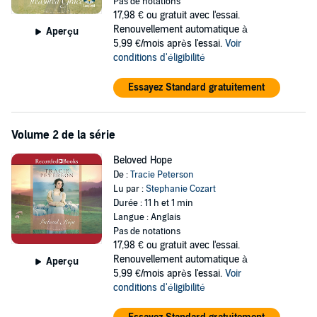
Pas de notations
and those she loves in more danger than she imagined possible.
17,98 €
ou gratuit avec l'essai.
Renouvellement automatique à
Aperçu
©2017 "Peterson Ink, Inc." (P)2017 Recorded Books, Inc.
5,99 €/mois après l'essai.
Voir
conditions d'éligibilité
Essayez Standard gratuitement
Volume 2 de la série
Beloved Hope
De :
Tracie Peterson
Lu par :
Stephanie Cozart
Durée : 11 h et 1 min
Langue : Anglais
Pas de notations
17,98 €
ou gratuit avec l'essai.
Renouvellement automatique à
Aperçu
5,99 €/mois après l'essai.
Voir
conditions d'éligibilité