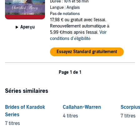
Durée : 10 h et 58 min
Langue : Anglais
Pas de notations
17,98 €
ou gratuit avec l'essai.
Renouvellement automatique à
Aperçu
5,99 €/mois après l'essai.
Voir
conditions d'éligibilité
Essayez Standard gratuitement
Page 1 de 1
Séries similaires
Brides of Karadok
Callahan-Warren
Scorpiu
Series
4 titres
7 titres
7 titres