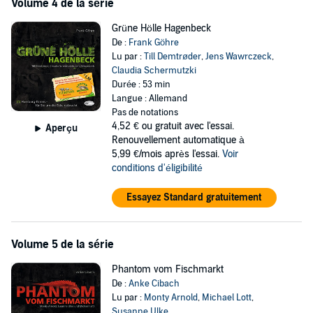
Volume 4 de la série
Grüne Hölle Hagenbeck
De :
Frank Göhre
Lu par :
Till Demtrøder
,
Jens Wawrczeck
,
Claudia Schermutzki
Durée : 53 min
Langue : Allemand
Pas de notations
4,52 €
ou gratuit avec l'essai.
Aperçu
Renouvellement automatique à
5,99 €/mois après l'essai.
Voir
conditions d'éligibilité
Essayez Standard gratuitement
Volume 5 de la série
Phantom vom Fischmarkt
De :
Anke Cibach
Lu par :
Monty Arnold
,
Michael Lott
,
Susanne Ulke