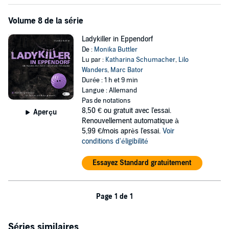
Volume 8 de la série
Ladykiller in Eppendorf
De :
Monika Buttler
Lu par :
Katharina Schumacher
,
Lilo
Wanders
,
Marc Bator
Durée : 1 h et 9 min
Langue : Allemand
Pas de notations
8,50 €
ou gratuit avec l'essai.
Aperçu
Renouvellement automatique à
5,99 €/mois après l'essai.
Voir
conditions d'éligibilité
Essayez Standard gratuitement
Page 1 de 1
Séries similaires