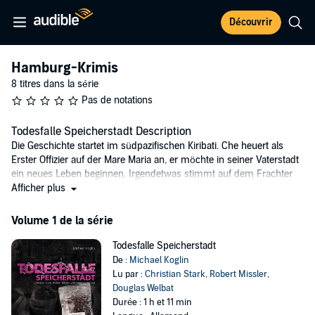
Découvrir
Hamburg-Krimis
8 titres dans la série
Pas de notations
Todesfalle Speicherstadt Description
Die Geschichte startet im südpazifischen Kiribati. Che heuert als
Erster Offizier auf der Mare Maria an, er möchte in seiner Vaterstadt
ein neues Leben beginnen. Irgendetwas stimmt auf dem Frachter
nicht. Schon als er um einen Vorschuss bittet, redet sich der
Afficher plus
Kapitän heraus. Als dann in Singapur zwei Container geladen
werden, kippt die Stimmung vollends um, alle reagieren genervt.
Volume 1 de la série
Und dann noch der Typ mit dem Ballermann, kann das gutgehen...?
Todesfalle Speicherstadt
©Michael Koglin (P)2010 vitaphon
De :
Michael Koglin
Lu par :
Christian Stark
,
Robert Missler
,
Douglas Welbat
Durée : 1 h et 11 min