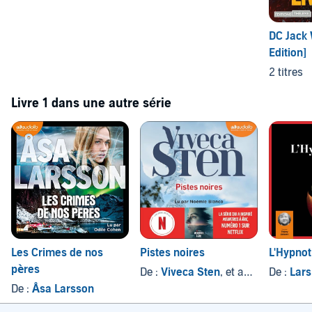
DC Jack 
Edition]
2 titres
Livre 1 dans une autre série
Les Crimes de nos
Pistes noires
L'Hypnot
pères
De :
Viveca Sten
, et autres
De :
Lars
De :
Åsa Larsson