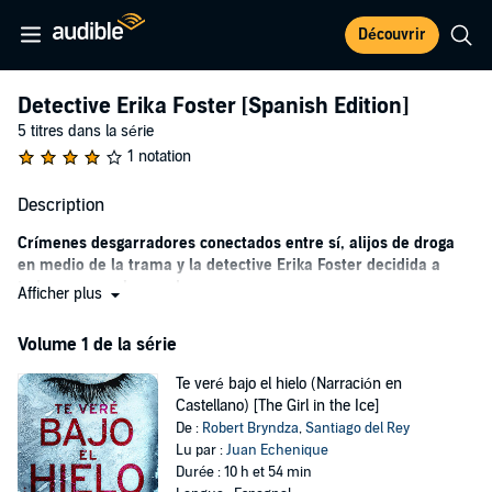
Découvrir
Detective Erika Foster [Spanish Edition]
5 titres dans la série
1 notation
Description
Crímenes desgarradores conectados entre sí, alijos de droga
en medio de la trama y la detective Erika Foster decidida a
todo para resolver cada caso.
Afficher plus
Londres es el escenario principal de la saga Detective Erika Foster, la
Volume 1 de la série
inspectora jefe dispuesta a hacer lo que haga falta para resolver una
serie de crímenes y encontrar a los culpables. Mujeres, hombres o
Te veré bajo el hielo (Narración en
niños, cada caso es único, pero también guarda un secreto, al igual
Castellano) [The Girl in the Ice]
que la misma detective, que tendrá que luchar con los fantasmas
De :
Robert Bryndza
,
Santiago del Rey
de su pasado para sobrevivir.
Lu par :
Juan Echenique
Robert Bryndza se presenta como maestro de la novela negra con
Durée : 10 h et 54 min