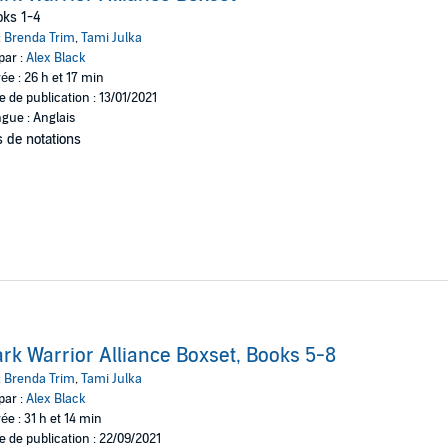
oks 1-4
Two
:
Brenda Trim
,
Tami Julka
par :
Alex Black
ed on by fate one too many times. Suffering a century of torture closed 
ée : 26 h et 17 min
lly bound to his tormentor. When he finds his Fated Mate, he discovers her
e de publication : 13/01/2021
gue : Anglais
hree
 de notations
 a rare Blue Moon. As such, they are the most powerful witches in the Tehre
nge that?
ur
is is tested to the limit with her ability to keep her temper under check.
rk Warrior Alliance Boxset, Books 5-8
:
Brenda Trim
,
Tami Julka
par :
Alex Black
ée : 31 h et 14 min
e de publication : 22/09/2021