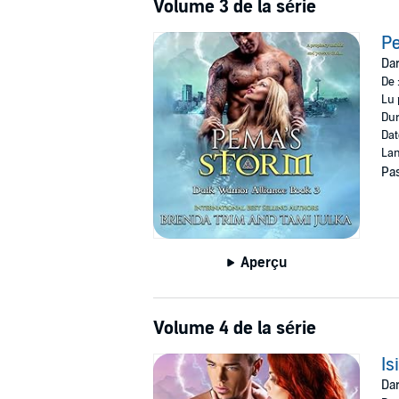
Volume 3 de la série
P
Dar
De 
Lu 
Dur
Dat
Lan
Pas
Aperçu
Volume 4 de la série
Is
Dar