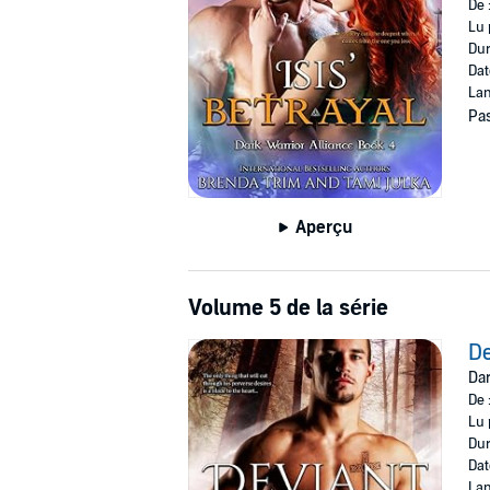
De 
Lu 
Dur
Dat
Lan
Pas
Aperçu
Volume 5 de la série
De
Dar
De 
Lu 
Dur
Dat
Lan