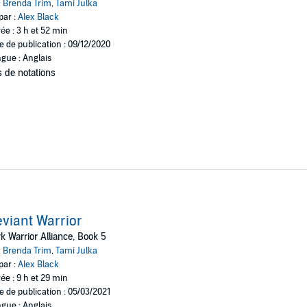
:
Brenda Trim
,
Tami Julka
par :
Alex Black
ée : 3 h et 52 min
e de publication : 09/12/2020
gue : Anglais
 de notations
viant Warrior
k Warrior Alliance, Book 5
:
Brenda Trim
,
Tami Julka
par :
Alex Black
ée : 9 h et 29 min
e de publication : 05/03/2021
gue : Anglais