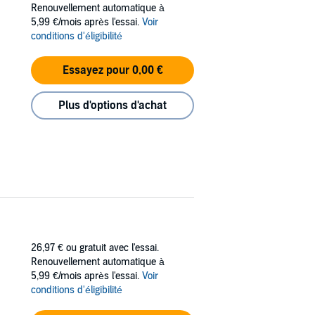
Renouvellement automatique à
5,99 €/mois après l'essai.
Voir
conditions d'éligibilité
his heart to love and acceptance. He escapes
 soul is in mortal danger. He must find a way
Essayez pour 0,00 €
Plus d'options d'achat
x Realm. Too bad all she wants to do is party
26,97 €
ou gratuit avec l'essai.
Renouvellement automatique à
5,99 €/mois après l'essai.
Voir
conditions d'éligibilité