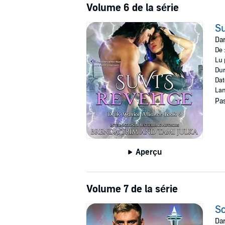
Volume 6 de la série
Su
Dar
De 
Lu 
Dur
Dat
Lan
Pas
Aperçu
Volume 7 de la série
Sc
Dar