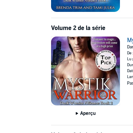
Volume 2 de la série
My
Dar
De 
Lu 
Dur
Dat
Lan
Pas
Aperçu