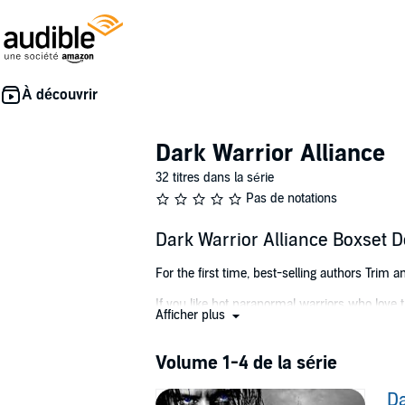
Dark Warrior Alliance
32 titres dans la série
Pas de notations
Dark Warrior Alliance Boxset D
For the first time, best-selling authors Trim an
If you like hot paranormal warriors who love
Afficher plus
and their skirm, these books are for you.
Dream Warrior
- Dark Warrior Alliance, Book 
Volume 1-4 de la série
Zander Tarakesh has been vampire king for ov
Da
the most powerful archdemon set against him 