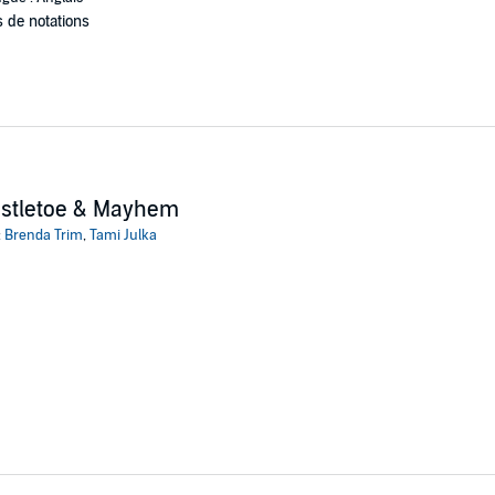
 de notations
istletoe & Mayhem
:
Brenda Trim
,
Tami Julka