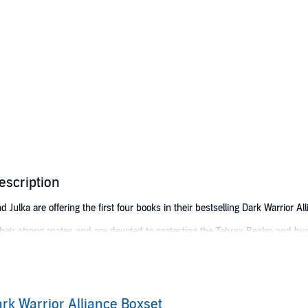
escription
d Julka are offering the first four books in their bestselling Dark Warrior All
 their strong mates and are devoted to protecting the Tehrex Realm and 
One
er seven centuries and has finally found what he has been denied all his 
rk Warrior Alliance Boxset
yet, to save her life?