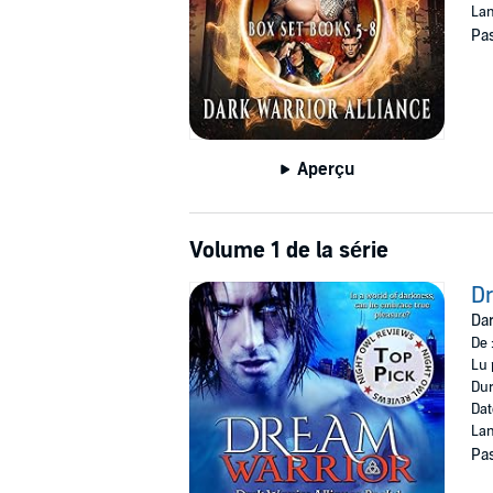
Lan
Pas
Aperçu
Volume 1 de la série
D
Dar
De 
Lu 
Dur
Dat
Lan
Pas