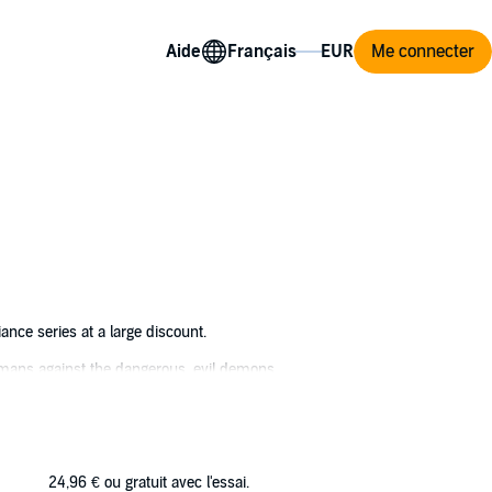
Aide
Me connecter
iance series at a large discount.
humans against the dangerous, evil demons
life - his Fated Mate. But can he overcome
24,96 €
ou gratuit avec l'essai.