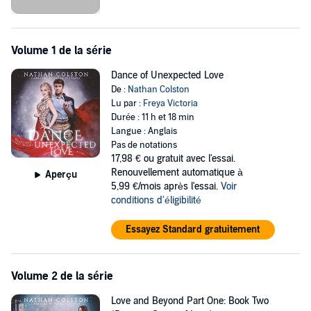
ideas.
Is it destiny? A curse? Is there something stronger than tragedy in
this sleepy little town? As the music starts again and the dance
Volume 1 de la série
returns, will Stanley and Gloria have the strength together to face
whatever comes, or will they simply be swept into a routine that will
Dance of Unexpected Love
devour them both?
De :
Nathan Colston
Lu par :
Freya Victoria
©2017 Nathan Colston (P)2022 Nathan Colston
Durée : 11 h et 18 min
Langue : Anglais
Pas de notations
17,98 €
ou gratuit avec l'essai.
Renouvellement automatique à
Aperçu
5,99 €/mois après l'essai.
Voir
conditions d'éligibilité
Essayez Standard gratuitement
Volume 2 de la série
Love and Beyond Part One: Book Two