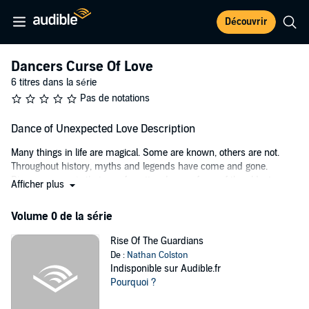
Découvrir
Dancers Curse Of Love
6 titres dans la série
Pas de notations
Dance of Unexpected Love Description
Many things in life are magical. Some are known, others are not.
Throughout history, myths and legends have come and gone.
Discover a magic that was forgotten. Learn of one of the oldest
Afficher plus
curses unknown to most. Those that do know about it, don’t believe
it is real. But the cursed know it is real.
Volume 0 de la série
Stanley Thomas and Gloria Parker live to dance. Every time they
Rise Of The Guardians
cross the floor, judges laud and critics are silenced. They are
De :
Nathan Colston
destined to be the greatest dancers of this generation until tragedy
Indisponible sur Audible.fr
strikes. An accident among good friends breaks Stanley’s heart, and
Pourquoi ?
he walks away from the glory and the dance. Years pass and
Stanley tries for a new life in a small town, but fate clearly has other