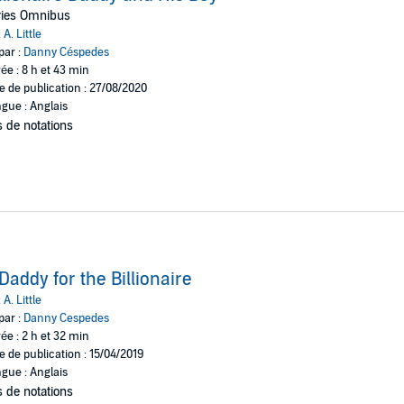
if anything too serious came up, they could get in contact through Richar
ries Omnibus
nce he becomes Little Ches, can he ever go back to being Cheswick?
:
A. Little
 discover the joy of living life as Littles and Daddies in this four-volume co
par :
Danny Céspedes
ée : 8 h et 43 min
aire
,
A Baby for Jacob, A Daddy for Shay
, and
A Brother for Andy.
e de publication : 27/08/2020
gue : Anglais
 are adults and are in a consensual relationship.
 de notations
Daddy for the Billionaire
:
A. Little
par :
Danny Cespedes
ée : 2 h et 32 min
e de publication : 15/04/2019
gue : Anglais
 de notations