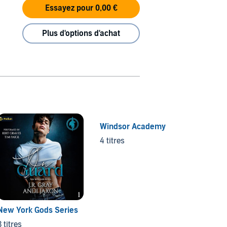
Essayez pour 0,00 €
Plus d'options d'achat
Windsor Academy
Love &
4 titres
7 titres
New York Gods Series
3 titres