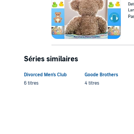
Dat
Lan
Pas
Séries similaires
Divorced Men's Club
Goode Brothers
6 titres
4 titres