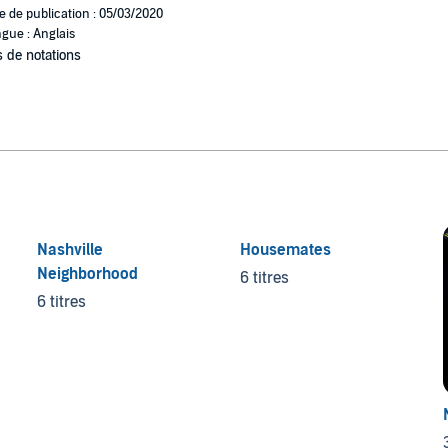
e de publication : 05/03/2020
gue : Anglais
 de notations
Nashville
Housemates
Neighborhood
6 titres
6 titres