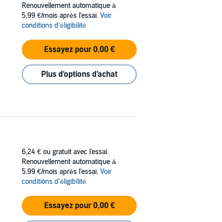
d. It was a win/win, if more than a bit
Renouvellement automatique à
5,99 €/mois après l'essai.
Voir
conditions d'éligibilité
llection of the popular series!
Essayez pour 0,00 €
Plus d'options d'achat
6,24 €
ou gratuit avec l'essai.
Renouvellement automatique à
5,99 €/mois après l'essai.
Voir
conditions d'éligibilité
Essayez pour 0,00 €