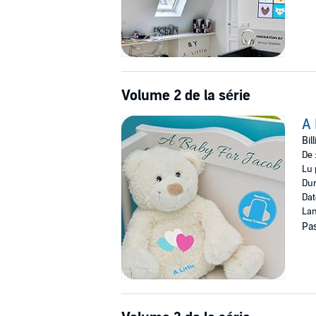
Volume 2 de la série
A 
Bil
De 
Lu 
Dur
Dat
Lan
Pas