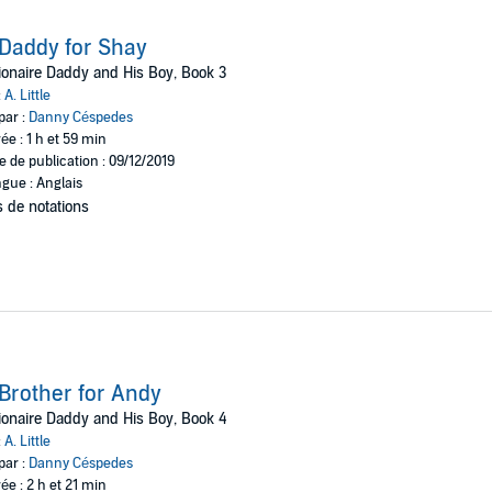
Daddy for Shay
lionaire Daddy and His Boy, Book 3
:
A. Little
par :
Danny Céspedes
ée : 1 h et 59 min
e de publication : 09/12/2019
gue : Anglais
 de notations
Brother for Andy
lionaire Daddy and His Boy, Book 4
:
A. Little
par :
Danny Céspedes
ée : 2 h et 21 min