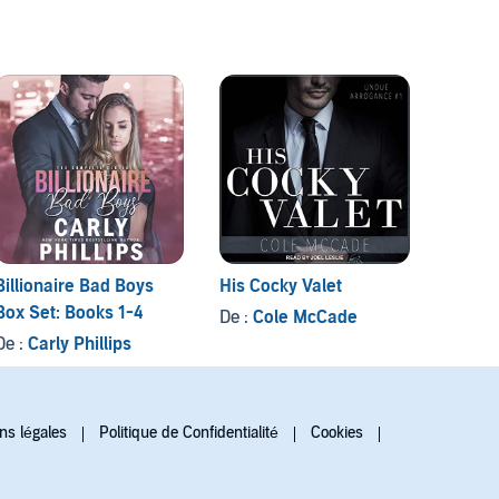
Billionaire Bad Boys
His Cocky Valet
The Du
Box Set: Books 1-4
De :
Cole McCade
De :
Co
De :
Carly Phillips
ns légales
Politique de Confidentialité
Cookies