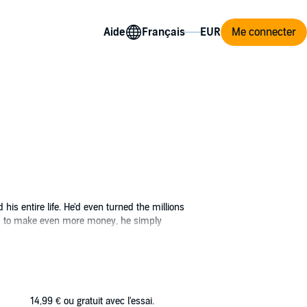
Aide
Me connecter
s entire life. He'd even turned the millions
urged to make even more money, he simply
tle. When circumstances brings Cheswick to
and worry or go back to his daily grind.
chool. Besides, he really could use the break.
14,99 €
ou gratuit avec l'essai.