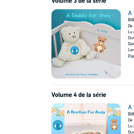
Volume 3 de la série
A 
Bil
De 
Lu 
Dur
Dat
Lan
Pas
Volume 4 de la série
A 
Bil
De 
Lu 
Dur