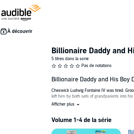
Billionaire Daddy and H
5 titres dans la série
Pas de notations
Billionaire Daddy and His Boy 
Cheswick Ludwig Fontaine IV was tired. Groome
left him by both sets of grandparents into his
walked out of a meeting.
Afficher plus
Richard Neville knows a Little when he sees 
Richard, he quickly offers him a deal - be hi
Volume 1-4 de la série
Cheswick is intrigued. He'd never gotten to ac
Bi