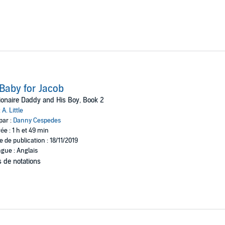
Baby for Jacob
lionaire Daddy and His Boy, Book 2
:
A. Little
par :
Danny Cespedes
ée : 1 h et 49 min
e de publication : 18/11/2019
gue : Anglais
 de notations