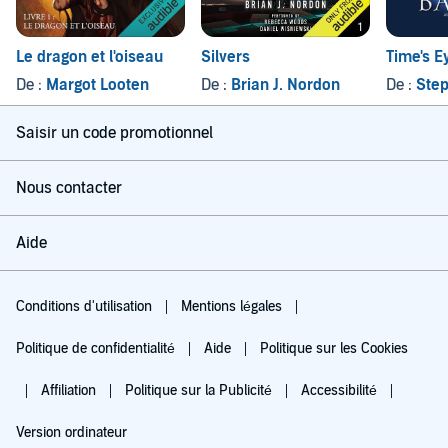
Le dragon et l'oiseau
Silvers
Time's E
De :
Margot Looten
De :
Brian J. Nordon
De :
Step
Saisir un code promotionnel
Nous contacter
Aide
Conditions d'utilisation
Mentions légales
Politique de confidentialité
Aide
Politique sur les Cookies
Affiliation
Politique sur la Publicité
Accessibilité
Version ordinateur