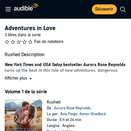
Découvrir
Adventures in Love
3 titres dans la série
Pas de notations
Rushed Description
New York Times
and
USA Today
bestseller Aurora Rose Reynolds
turns up the heat in this tale of new adventures, dangerous
decisions, and undeniable attraction.
Afficher plus
Cybil is the queen of bad timing. First, her fiancé breaks up with her
Volume 1 de la série
days before their wedding. Next, she’s stuck going on a couples
retreat in the Montana wilderness alone. And worst of all, now she’s
Rushed
fighting a growing attraction to the wilderness retreat’s rugged
De :
Aurora Rose Reynolds
owner, Tanner.
Lu par :
Avie Paige
,
Aaron Shedlock
Tanner has built his wilderness adventure service on a few key
Durée : 6 h et 24 min
principles: never take unnecessary risks, never put anyone’s life in
Langue : Anglais