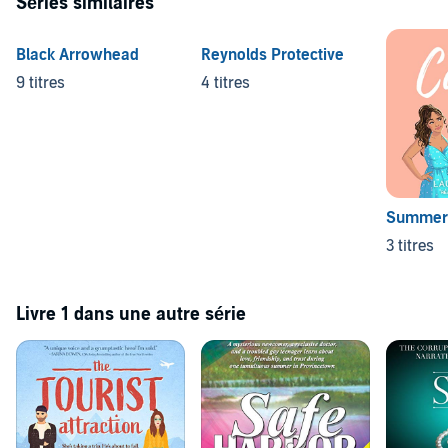
Séries similaires
Black Arrowhead
Reynolds Protective
9 titres
4 titres
Summer 
3 titres
Livre 1 dans une autre série