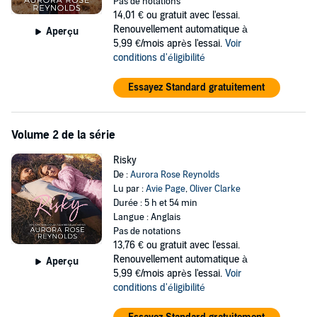
danger - and never, ever sleep with a client. The arrival of a beautiful
Pas de notations
new visitor, however, might mean bending the rules.
14,01 €
ou gratuit avec l'essai.
Renouvellement automatique à
Aperçu
Two people looking for anything but romance may have just
5,99 €/mois après l'essai.
Voir
bumped into their soul mates. In the Montana wilds, any misstep
conditions d'éligibilité
can spell danger. Cybil and Tanner just have to decide if they’re
brave enough to face their next adventure.
Essayez Standard gratuitement
©2021 Aurora Rose Reynolds (P)2021 Brilliance Publishing, Inc., all
rights reserved.
Volume 2 de la série
Risky
De :
Aurora Rose Reynolds
Lu par :
Avie Page
,
Oliver Clarke
Durée : 5 h et 54 min
Langue : Anglais
Pas de notations
13,76 €
ou gratuit avec l'essai.
Renouvellement automatique à
Aperçu
5,99 €/mois après l'essai.
Voir
conditions d'éligibilité