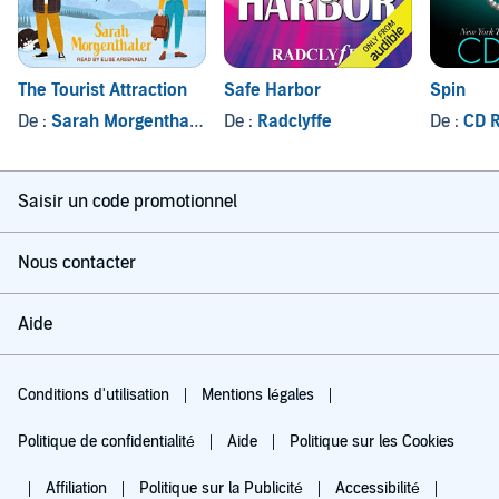
The Tourist Attraction
Safe Harbor
Spin
De :
Sarah Morgenthaler
De :
Radclyffe
De :
CD R
Saisir un code promotionnel
Nous contacter
Aide
Conditions d'utilisation
Mentions légales
Politique de confidentialité
Aide
Politique sur les Cookies
Affiliation
Politique sur la Publicité
Accessibilité