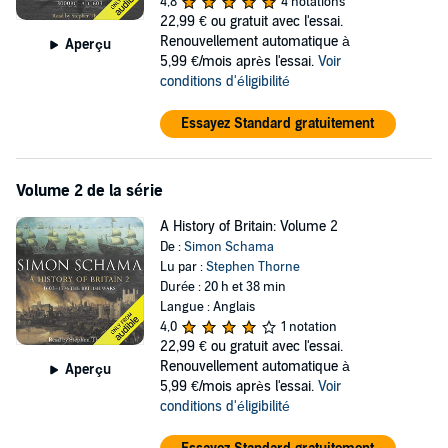
4,8
4 notations
exciting historians.
22,99 €
ou gratuit avec l'essai.
Renouvellement automatique à
©2012 Simon Schama (P)2014 Audible, Inc.
Aperçu
5,99 €/mois après l'essai.
Voir
conditions d'éligibilité
Essayez Standard gratuitement
Volume 2 de la série
A History of Britain: Volume 2
De :
Simon Schama
Lu par :
Stephen Thorne
Durée : 20 h et 38 min
Langue : Anglais
4,0
1 notation
22,99 €
ou gratuit avec l'essai.
Renouvellement automatique à
Aperçu
5,99 €/mois après l'essai.
Voir
conditions d'éligibilité