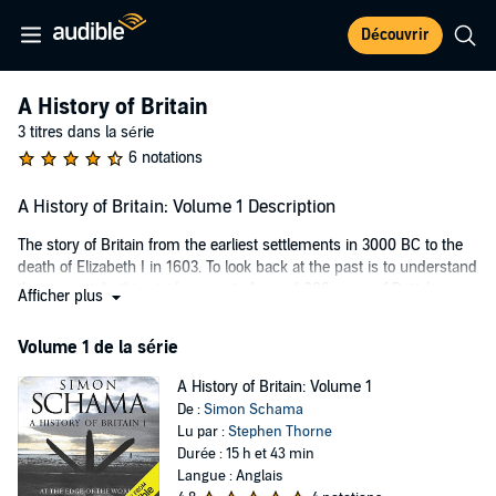
Découvrir
A History of Britain
3 titres dans la série
6 notations
A History of Britain: Volume 1 Description
The story of Britain from the earliest settlements in 3000 BC to the
death of Elizabeth I in 1603. To look back at the past is to understand
the present. In this vivid account of over 4,000 years of British
Afficher plus
history, Simon Schama takes us on an epic journey which
encompasses the very beginnings of the nation's identity, when the
Volume 1 de la série
first settlers landed on Orkney.
A History of Britain: Volume 1
From the successes and failures of the monarchy to the daily life of
De :
Simon Schama
a Roman soldier stationed on Hadrian's Wall, Schama gives a vivid,
Lu par :
Stephen Thorne
fascinating account of the many different stories and struggles that
Durée : 15 h et 43 min
lie behind the growth of our island nation. Simon Schama's major
Langue : Anglais
BBC2 series has shown him to be one of our most original and