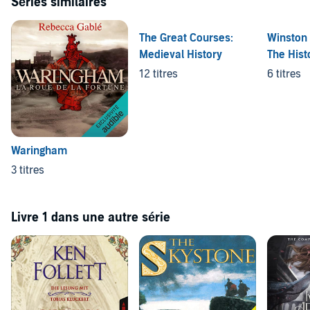
Séries similaires
The Great Courses:
Winston 
Medieval History
The Hist
Second 
12 titres
6 titres
Waringham
3 titres
Livre 1 dans une autre série