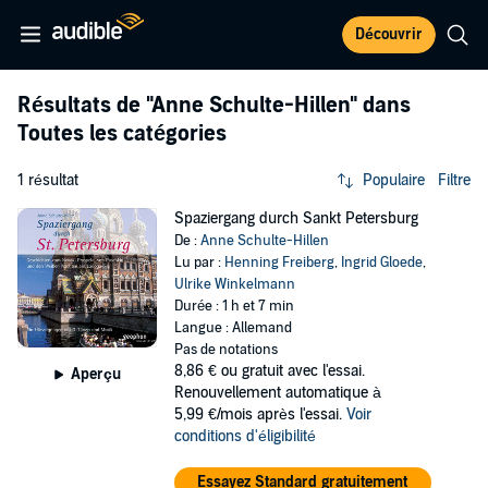
Découvrir
Résultats de
"Anne Schulte-Hillen"
dans
Toutes les catégories
1 résultat
Populaire
Filtre
Spaziergang durch Sankt Petersburg
De :
Anne Schulte-Hillen
Lu par :
Henning Freiberg
,
Ingrid Gloede
,
Ulrike Winkelmann
Durée : 1 h et 7 min
Langue : Allemand
Pas de notations
8,86 €
ou gratuit avec l'essai.
Aperçu
Renouvellement automatique à
5,99 €/mois après l'essai.
Voir
conditions d'éligibilité
Essayez Standard gratuitement