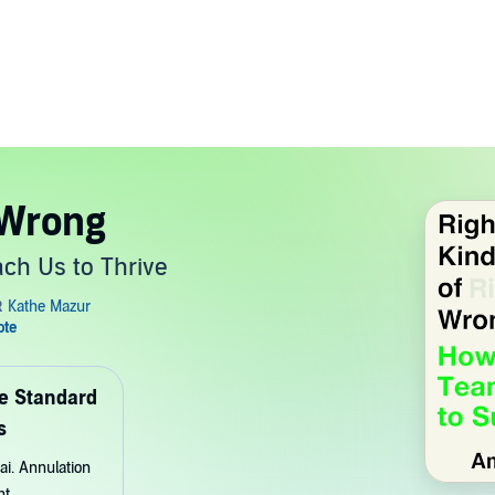
 Wrong
ach Us to Thrive
de Standard
s
ai. Annulation
nt