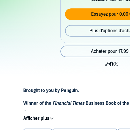
Essayez pour 0,00 
Plus d'options d'ach
Acheter pour 17,99
Brought to you by Penguin.
Winner of the
Financial Times
Business Book of the
We used to think of failure as a problem, to be avoided
©2023 Amy C. Edmondson (P)2023 Penguin Audio
desirable - that we must ‘fail fast, fail often’. The t
from the bad. As a result, we miss the opportunity to