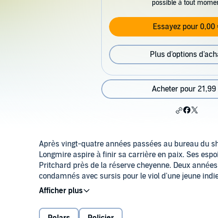
possible à tout mome
Essayez pour 0,00 
Plus d'options d'ach
Acheter pour 21,99
Après vingt-quatre années passées au bureau du sh
Longmire aspire à finir sa carrière en paix. Ses esp
Pritchard près de la réserve cheyenne. Deux années
condamnés avec sursis pour le viol d'une jeune indien
tensions entre les deux communautés. Aujourd'hui, il
que se prépare un violent blizzard, Walt devra parco
assassin déterminé à parvenir à ses fins.