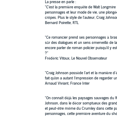
La presse en parle :
"C'est la première enquête de Walt Longmire p
personnages et leur mode de vie, une plongée d
crêpes. Plus le style de l'auteur, Craig Johnso
Bernard Poirette, RTL
"Ce romancier prend ses personnages à bras-l
sûr des dialogues et un sens émerveillé de l
encore parler de roman policier puisqu'il y es
?"
Frédéric Vitoux, Le Nouvel Observateur
"Craig Johnson possède l'art et la manière d'é
fait qu'on a autant l'impression de regarder u
Arnaud Viviant, France Inter
"On connaît déjà les paysages sauvages du W
Johnson, dans le décor somptueux des grands 
et peut-être même du Crumley dans cette pa
personnages, cette première aventure du shé