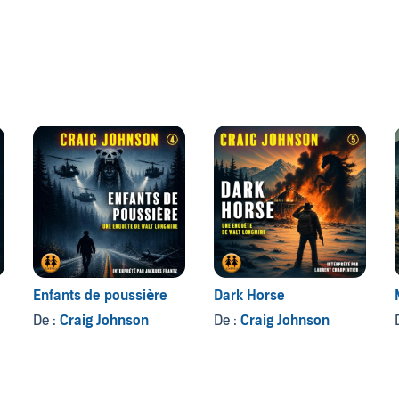
 Longmire, Craig Johnson nous offre un éventail de
'humour pour remplir les grandes étendues glacées des
e série télévisée de 33 épisodes.©2009 Editions
Enfants de poussière
Dark Horse
De :
Craig Johnson
De :
Craig Johnson