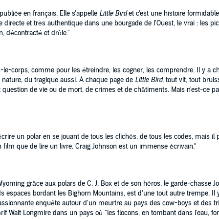
ubliée en français. Elle s'appelle
Little Bird
et c'est une histoire formidable,
irecte et très authentique dans une bourgade de l'Ouest, le vrai : les pick
n, décontracté et drôle."
e-corps, comme pour les étreindre, les cogner, les comprendre. Il y a che
a nature, du tragique aussi. À chaque page de
Little Bird
, tout vit, tout bru
t question de vie ou de mort, de crimes et de châtiments. Mais n'est-ce pas d
crire un polar en se jouant de tous les clichés, de tous les codes, mais il
n film que de lire un livre. Craig Johnson est un immense écrivain."
yoming grâce aux polars de C. J. Box et de son héros, le garde-chasse Jo
espaces bordant les Bighorn Mountains, est d'une tout autre trempe. Il 
ssionnante enquête autour d'un meurtre au pays des cow-boys et des tr
rif Walt Longmire dans un pays où "les flocons, en tombant dans l'eau, 