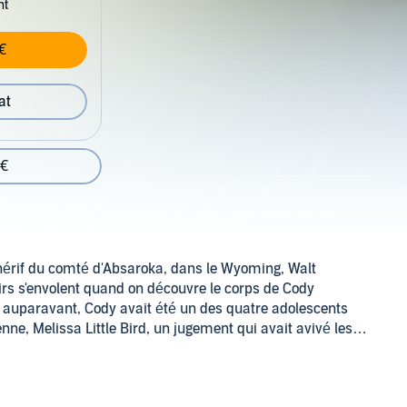
nt
€
at
 €
érif du comté d'Absaroka, dans le Wyoming, Walt
oirs s'envolent quand on découvre le corps de Cody
 auparavant, Cody avait été un des quatre adolescents
ne, Melissa Little Bird, un jugement qui avait avivé les
 semble que quelqu'un cherche venger la jeune fille. Alors
urir les vastes étendues du Wyoming sur la piste d'un