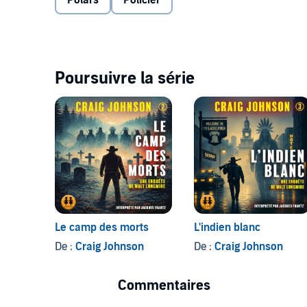
Polars
Policier
Avec
Little Bird
, premier volet des aventures de Walt
personnages dotés d'assez de sens du tragique et d
Hautes Plaines.
Les enquêtes du shérif Walt Longmire ont inspiré un
Poursuivre la série
Gallmeister (P)2014 Sixtrid SAS
Le camp des morts
L'indien blanc
De :
Craig Johnson
De :
Craig Johnson
Commentaires