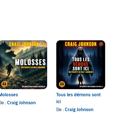
Molosses
Tous les démons sont
À vol 
ici
De :
Craig Johnson
De :
Cr
De :
Craig Johnson