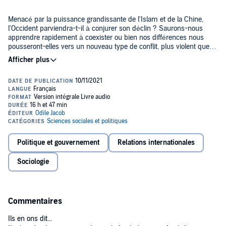
Menacé par la puissance grandissante de l'Islam et de la Chine,
l'Occident parviendra-t-il à conjurer son déclin ? Saurons-nous
apprendre rapidement à coexister ou bien nos différences nous
pousseront-elles vers un nouveau type de conflit, plus violent que
ceux que nous avons connus depuis un siècle ? Pour Samuel
Huntington, les peuples se regroupent désormais en fonction de
Le livre audio qu'il faut écouter pour comprendre le monde
leurs affinités culturelles. Les frontières politiques comptent moins
contemporain et les vraies menaces qui s'annoncent...
que les barrières religieuses, ethniques, intellectuelles. Au conflit
entre les blocs idéologiques de naguère succède le choc des
civilisations...
Samuel P. Huntington est professeur à l'université de Harvard où il
dirige le John M. Olin Institute for Strategic Studies. Il a été expert
auprès du Conseil national américain de sécurité sous
l'administration Carter. Il est le fondateur et l'un des directeurs de la
revue Foreign Policy.
Politique et gouvernement
Relations internationales
©1997 Odile Jacob (P)2021 Odile Jacob
Sociologie
Commentaires
Ils en ons dit...