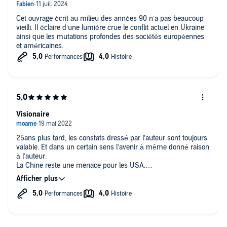
Cet ouvrage écrit au milieu des années 90 n’a pas beaucoup
vieilli. Il éclaire d’une lumière crue le conflit actuel en Ukraine
ainsi que les mutations profondes des sociétés européennes
et américaines.
Visionaire
25ans plus tard, les constats dressé par l’auteur sont toujours
valable. Et dans un certain sens l’avenir à même donné raison
à l’auteur.
La Chine reste une menace pour les USA.
Le monde Arabe a été LA plaie des années 2000.
Au final, seul l’ex yougoslavie prend une place trop importante
dans sa vision. Mais on sent bien l’influence de l’actualité des
années 90.
Par contre si l’auteur sépare bien le monde orthodoxe du reste
du monde chrétien, il tend à tout prix de ne pas suivre son