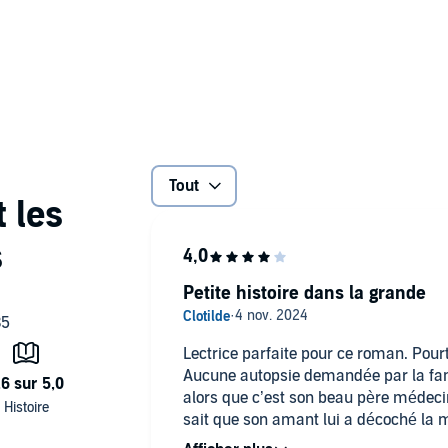
omme institutrice dans son village natal, au cœur de la
elle est l'une des personnalités de la région. Les années
ombre rôde : un corbeau accuse le couple d'ignominies
arie doit à tout prix identifier son détracteur et chasser
Tout
Petite histoire dans la grande
Lectrice parfaite pour ce roman. Pour
Aucune autopsie demandée par la fami
alors que c’est son beau père médecin
sait que son amant lui a décoché la m
battue de partout. Dommage!