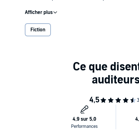
1946. Marie, la demoiselle des Bories, est revenue c
Corrèze. Femme de médecin, mère de quatre enfants, 
d'après-guerre s'annoncent réparatrices. Mais une 
Fiction
durant l'Occupation. Haine ? Jalousie ? Vengeance ? M
ce cauchemar.
©2012 Presses de la Cité (P)2023 Sixtrid SAS