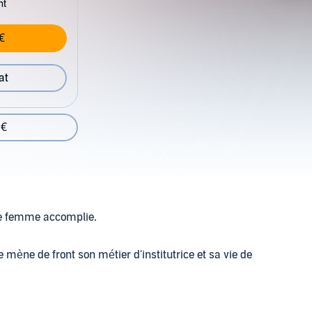
nt
€
at
 €
une femme accomplie.
e mène de front son métier d'institutrice et sa vie de