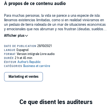
À propos de ce contenu audio
Para muchas personas, la vida se parece a una especie de isla:
llevamos existencias limitadas, como si en realidad viviéramos en
un pedazo de tierra rodeada de un mar de situaciones económicas
y emocionales que nos abruman y nos frustran (deudas, sueldos
limitados, incertidumbre y miedos). Como si fuéramos un tipo de
náufragos modernos nos preguntamos ¿cómo sobrevivir y escapar
La Isla del Árbol Rojo
, es un audio libro con pequeñas lecciones e
de esta tierra en la que ya no queremos estar?
historias sumamente claras, que lleva de la mano a quien apenas
va iniciando en la industria del Mercadeo en Red para que logre
descubrir, poco a poco, que el éxito se encuentra en principios muy
sencillos, mismos que, por ser tan obvios, muchas veces se
ignoran.
Todo lo que necesitamos saber lo encontraremos en un árbol de
color rojo que está en nuestra Isla. Si abrimos nuestros ojos,
nuestra mente y nos ponemos en acción, este árbol nos puede
Marketing et ventes
proporcionar las pistas necesarias para empezar a construir un
negocio verdaderamente rentable y productivo.
Please note: This audiobook is in Spanish.
©2016 Mario Rodrguez Padrs (P)2021 Mario Rodríguez Padrés