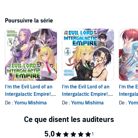
Poursuivre la série
I'm the Evil Lord of an
I'm the Evil Lord of an
I'm the E
Intergalactic Empire!,
Intergalactic Empire!,
Intergal
Vol. 3
Vol. 4
Vol. 5
De :
Yomu Mishima
De :
Yomu Mishima
De :
Yom