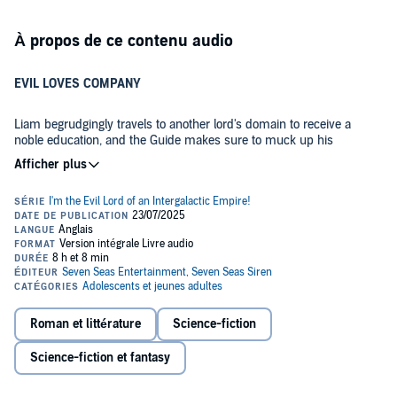
À propos de ce contenu audio
EVIL LOVES COMPANY
Liam begrudgingly travels to another lord's domain to receive a
noble education, and the Guide makes sure to muck up his
reputation. When Liam attempts to bribe the reigning lord in
exchange for a cushy life on the planet, he's deemed destitute and
given the cold shoulder! Thinking the man is just far too upstanding
©2020 Yomu Mishima (P)2020 Yomu Mishima
for his "incentives", Liam decides that other nobles who got the
same treatment must be just as wicked as he is! Will his pretty boy
roommates, Kurt, and the gorgeous yet surprisingly friendly girl, Eila,
become his new evil besties?
Roman et littérature
Science-fiction
Science-fiction et fantasy