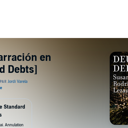
arración en
ld Debts]
de Standard
s
ai. Annulation