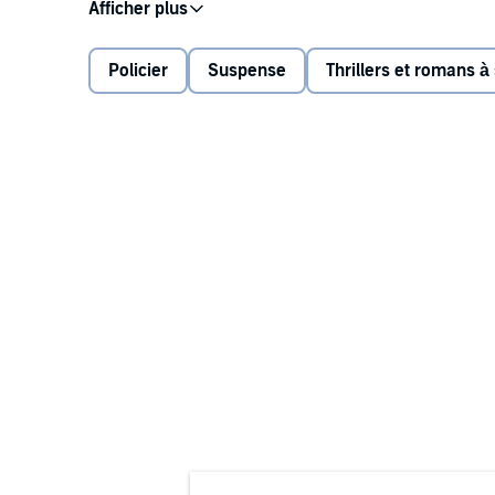
Jorge Viamonte, el presidente del Banco Hispano-Fra
Pamplona. Allí debía reunirse con su hermano Lucas
cuando este necesitaba dinero. Pero Lucas no aparec
Policier
Suspense
Thrillers et romans 
abandonado barrio. Solo el silbido de una bala mort
acompañado.
El inspector David Vázquez toma las riendas de una
profundo de los fundamentos sobre los que asienta
Irene Ochoa lucha por borrar las últimas huellas de
Amenazas, envidias, celos, discrepancias y un profund
apretó, pero una sola persona que empuñó el arma.
Please note: This audiobook is in Spanish.
©2017 Susana Rodríguez Lezaun; 2017, Penguin Rando