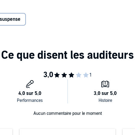
ncés, es asesinado en Berriozar, a las afueras de
, un vagabundo alcohólico con quien solo se hablaba
e, y el banquero se descubre solo en el peligroso y
à suspense
al parece demostrar que Viamonte, lo supiera o no, estaba
 investigación cuyas raíces parecen hundirse hasta lo más
 la corrompida sociedad española. Mientras, su amada
 un pasado criminal que la persigue.
o odio.... Hay mil y una razones por las que el gatillo se
m House Grupo Editorial, S. A. U. (P)2019 Audible, Inc.
Aucun commentaire pour le moment