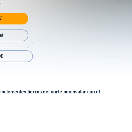
nt
€
at
 €
inclementes tierras del norte peninsular con el