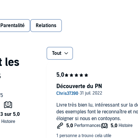
je l’ai fait dans ce livre audio. Mais je voulais que le
es erreurs, les éviter ou guérir de cette relation
Parentalité
Relations
 tout ce que vous devez savoir pour vous libérer de lui et
Tout
out autre personne. Je n’ai plus peur et je suis prête à
tée - et vous aussi, vous en êtes capable.
Découverte du PN
Livre très bien lu, intéressant sur la 
des exemples font le reconnaître et 
éloigner si nous en contoyons.