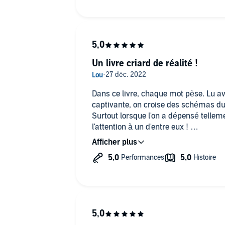
Un livre criard de réalité !
Dans ce livre, chaque mot pèse. Lu av
captivante, on croise des schémas du 
Surtout lorsque l'on a dépensé tellem
l'attention à un d'entre eux !
Et, paradoxalement, c'est avec un gr
ce que l'on a observé chez l'autre est 
Ce livre est une délivrance. On se sen
analyse est dans le vrai. Mais surtout
pervers narcissique n'est pas de notr