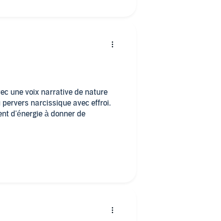
ec une voix narrative de nature
pervers narcissique avec effroi.
ent d'énergie à donner de
and soulagement de savoir que tout
tristement réel !
t plus léger de savoir que notre
, que l'état psychologique du
e faute. C'est SA maladie.