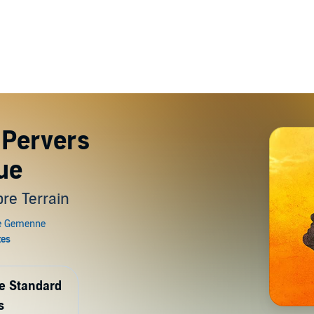
 Pervers
ue
re Terrain
de Standard
s