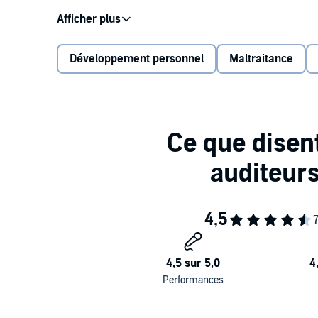
Je n’aurais jamais cru pouvoir ouvrir mon cœur comme 
plus grand nombre de femmes puissent apprendre de m
comme je l’ai fait.
Développement personnel
Maltraitance
Quand vous aurez refermé ce livre audio, vous saurez
retrouver votre énergie et votre bonheur.
Mon cheminement vers la guérison a fait de moi une t
répondre de mes actes et à vivre la vie que j’ai méri
C’est ma pierre à votre édifice!
©2020 Alviral (P)2021 Alviral