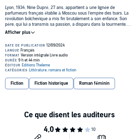
Lyon, 1934. Nine Dupré, 27 ans, appartient à une lignée de
parfumeurs français établie à Moscou sous l’empire des tsars. La
révolution bolchevique a mis fin brutalement à son enfance. Son
père, qui lui a transmis sa passion, a disparu dans la tourmente.
Nine a grandi en exil, à Paris. Désormais, c’est en sa mémoire
qu’elle veut se faire un nom dans ce métier exigeant.
Alors qu’elle travaille à Lyon pour une grande figure de la parfumerie
française qui l’a prise sous son aile, Nine rencontre Pierre Rieux, un
commissionnaire au passé sulfureux, proche du pouvoir soviétique.
Bien que tout les sépare, ils deviennent amants. Lors de la visite
d’une délégation de Soviétiques, Nine respire dans leur sillage un
parfum dont seul son père détenait la composition. Comment est-
ce possible ? Le maître parfumeur aurait-il survécu au pire ? Et à
quel prix ?
Fiction
Fiction historique
Roman féminin
Une fenêtre s’entrouvre, car Staline vient de lancer un concours
international de parfums en prévision des vingt ans de la révolution.
Contre toute attente, elle prend le risque insensé de retourner dans
sa ville natale, ce Moscou moderne, revu et corrigé par Joseph
Staline, en quête de son père.
Theresa Révay dévoile une page insolite de la haute parfumerie au
XXe siècle. Sur fond de drames historiques et d’amour, elle dresse
le portrait d’illustres créateurs mais aussi de personnalités
méconnues de cet univers captivant, dont celui de son arrière-
grand-oncle, Léon Givaudan.©2024 Editions Stock (P)2024 W.F.