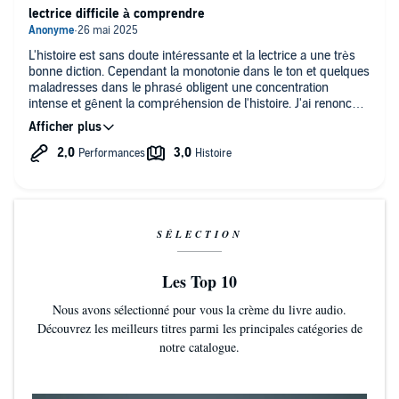
Les lecteurs sont là pour régler leur abonnement et vu la
lectrice difficile à comprendre
sélection des livres gratuits sont invités à acheter beaucoup d
autres crédits audio !
L'histoire est sans doute intéressante et la lectrice a une très
Contente que ce soit ma dernière critique sur Audible, je vais
bonne diction. Cependant la monotonie dans le ton et quelques
sur un autre site plus respectueux des auteurs et de leurs
maladresses dans le phrasé obligent une concentration
lecteurs !
intense et gênent la compréhension de l'histoire. J'ai renoncé à
terminer cette écoute.
SÉLECTION
Les Top 10
Nous avons sélectionné pour vous la crème du livre audio.
Découvrez les meilleurs titres parmi les principales catégories de
notre catalogue.