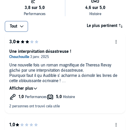
Howes Ltd
Le plus pertinent
Tout
Une interprétation désastreuse !
Une nouvelle fois un roman magnifique de Theresa Revay
gâché par une interprétation désastreuse,
Pourquoi faut il qu Audible s' acharme à démolir les livres de
cette éblouissante écrivaine !
C est le quatrième roman de cette auteur dont l écoute est un
véritable calvaire
(voir les critiques des lecteur vis à vis de l interprétation des
livres:
"Valentine ou le temps des adieux
"Dernier été à Mayfair
"Livia Grandi ou le souffle du destin)
Mais à quoi servent les critiques des lecteurs, Audible y jette t
il le moindre coup d oeil ?????