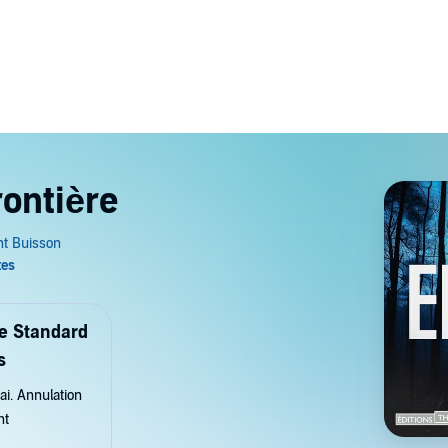
rontière
de Standard
s
ai. Annulation
nt