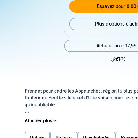
Essayez pour 0,00 
Plus d'options d'ach
Acheter pour 17,99
Prenant pour cadre les Appalaches, région la plus pa
l'auteur de Seul le silenceet d'Une saison pour les 
qu'inoubliable.
Victor Landis est shérif dans une petite ville de Géo
travail. Pour toute famille, il ne lui reste que son f
avant qu'une brouille ne les sépare. Lorsque Frank e