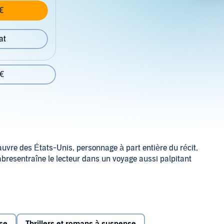
€
at
 €
uvre des États-Unis, personnage à part entière du récit,
ombresentraîne le lecteur dans un voyage aussi palpitant
rgie. C'est un homme solitaire, qui a voué son existence au
rère, Frank, avec qui il a partagé une enfance misérable
st retrouvé mort dans des circonstances étranges, Victor