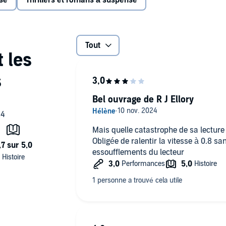
se
Thrillers et romans à suspense
 frontière avec le Tennessee, afin d'en savoir plus. Là, il
, dont il ignorait l'existence. Pour sa nièce, Victor doit
oilà immergé au coeur des communautés isolées des
 la corruption sont omniprésents. Bientôt, sa piste le
es adolescentes...©2023 Roger Jon Ellory (P)2024 W. F.
Tout
Bel ouvrage de R J Ellory
Mais quelle catastrophe de sa lecture 
Obligée de ralentir la vitesse à 0.8 
essoufflements du lecteur