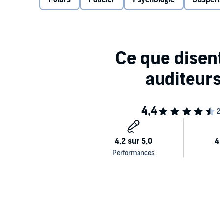
Polars
Policier
Psychologie
Suspen
décide de se rendre dans le comté de Dade, près de la
découvre que son frère avait une ex-femme, et une fille
tenter d'en savoir plus sur la mort de Frank. Le v
Appalaches, où la drogue, les trafics en tout genre et
conduit à une série de meurtres inexpliqués de jeun
Howes