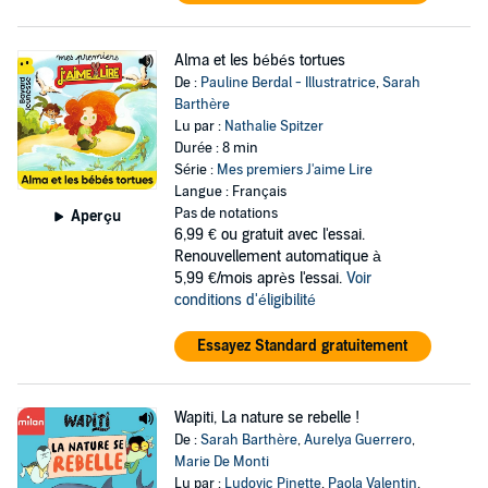
Alma et les bébés tortues
De :
Pauline Berdal - Illustratrice
,
Sarah
Barthère
Lu par :
Nathalie Spitzer
Durée : 8 min
Série :
Mes premiers J'aime Lire
Langue : Français
Pas de notations
Aperçu
6,99 €
ou gratuit avec l'essai.
Renouvellement automatique à
5,99 €/mois après l'essai.
Voir
conditions d'éligibilité
Essayez Standard gratuitement
Wapiti, La nature se rebelle !
De :
Sarah Barthère
,
Aurelya Guerrero
,
Marie De Monti
Lu par :
Ludovic Pinette
,
Paola Valentin
,