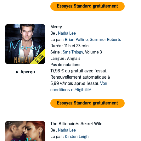
Essayez Standard gratuitement
Mercy
De :
Nadia Lee
Lu par :
Brian Pallino
,
Summer Roberts
Durée : 11 h et 23 min
Série :
Sins Trilogy
, Volume 3
Langue : Anglais
Pas de notations
17,98 €
ou gratuit avec l'essai.
Aperçu
Renouvellement automatique à
5,99 €/mois après l'essai.
Voir
conditions d'éligibilité
Essayez Standard gratuitement
The Billionaire's Secret Wife
De :
Nadia Lee
Lu par :
Kirsten Leigh