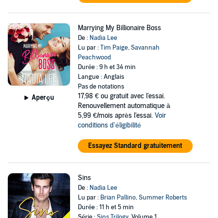
Marrying My Billionaire Boss
De :
Nadia Lee
Lu par :
Tim Paige
,
Savannah
Peachwood
Durée : 9 h et 34 min
Langue : Anglais
Pas de notations
17,98 €
ou gratuit avec l'essai.
Aperçu
Renouvellement automatique à
5,99 €/mois après l'essai.
Voir
conditions d'éligibilité
Essayez Standard gratuitement
Sins
De :
Nadia Lee
Lu par :
Brian Pallino
,
Summer Roberts
Durée : 11 h et 5 min
Série :
Sins Trilogy
, Volume 1