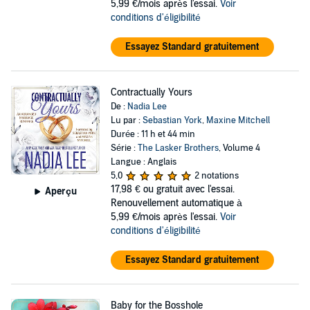
5,99 €/mois après l'essai.
Voir
conditions d'éligibilité
Essayez Standard gratuitement
Contractually Yours
De :
Nadia Lee
Lu par :
Sebastian York
,
Maxine Mitchell
Durée : 11 h et 44 min
Série :
The Lasker Brothers
, Volume 4
Langue : Anglais
5,0
2 notations
17,98 €
ou gratuit avec l'essai.
Aperçu
Renouvellement automatique à
5,99 €/mois après l'essai.
Voir
conditions d'éligibilité
Essayez Standard gratuitement
Baby for the Bosshole