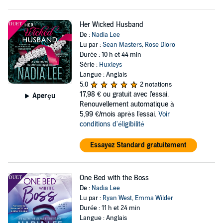
Her Wicked Husband
De :
Nadia Lee
Lu par :
Sean Masters
,
Rose Dioro
Durée : 10 h et 44 min
Série :
Huxleys
Langue : Anglais
5,0
2 notations
17,98 €
ou gratuit avec l'essai.
Aperçu
Renouvellement automatique à
5,99 €/mois après l'essai.
Voir
conditions d'éligibilité
Essayez Standard gratuitement
One Bed with the Boss
De :
Nadia Lee
Lu par :
Ryan West
,
Emma Wilder
Durée : 11 h et 24 min
Langue : Anglais