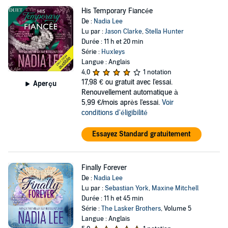
His Temporary Fiancée
De :
Nadia Lee
Lu par :
Jason Clarke
,
Stella Hunter
Durée : 11 h et 20 min
Série :
Huxleys
Langue : Anglais
4,0
1 notation
17,98 €
ou gratuit avec l'essai.
Aperçu
Renouvellement automatique à
5,99 €/mois après l'essai.
Voir
conditions d'éligibilité
Essayez Standard gratuitement
Finally Forever
De :
Nadia Lee
Lu par :
Sebastian York
,
Maxine Mitchell
Durée : 11 h et 45 min
Série :
The Lasker Brothers
, Volume 5
Langue : Anglais