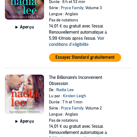
Durée : 6 h et 53 min
Série :
Pryce Family
, Volume 3
Langue : Anglais
Pas de notations
14,01 €
ou gratuit avec l'essai.
Aperçu
Renouvellement automatique à
5,99 €/mois après l'essai.
Voir
conditions d'éligibilité
Essayez Standard gratuitement
The Billionaire's Inconvenient
Obsession
De :
Nadia Lee
Lu par :
Kirsten Leigh
Durée : 7 h et 1 min
Série :
Pryce Family
, Volume 2
Langue : Anglais
Pas de notations
Aperçu
14,01 €
ou gratuit avec l'essai.
Renouvellement automatique à