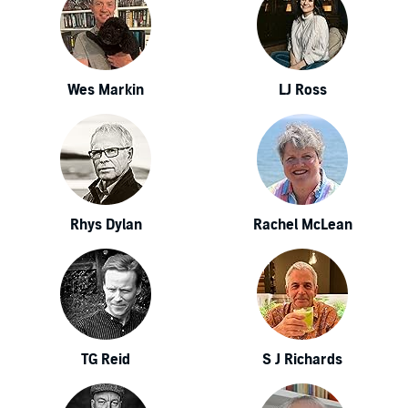
Wes Markin
LJ Ross
Rhys Dylan
Rachel McLean
TG Reid
S J Richards