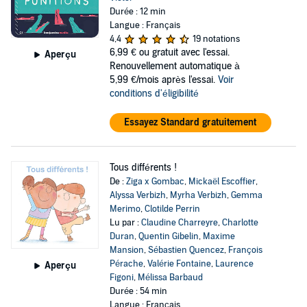
Durée : 12 min
Langue : Français
4,4
19 notations
6,99 €
ou gratuit avec l'essai.
Aperçu
Renouvellement automatique à
5,99 €/mois après l'essai.
Voir
conditions d'éligibilité
Essayez Standard gratuitement
Tous différents !
De :
Ziga x Gombac
,
Mickaël Escoffier
,
Alyssa Verbizh
,
Myrha Verbizh
,
Gemma
Merimo
,
Clotilde Perrin
Lu par :
Claudine Charreyre
,
Charlotte
Duran
,
Quentin Gibelin
,
Maxime
Mansion
,
Sébastien Quencez
,
François
Pérache
,
Valérie Fontaine
,
Laurence
Aperçu
Figoni
,
Mélissa Barbaud
Durée : 54 min
Langue : Français