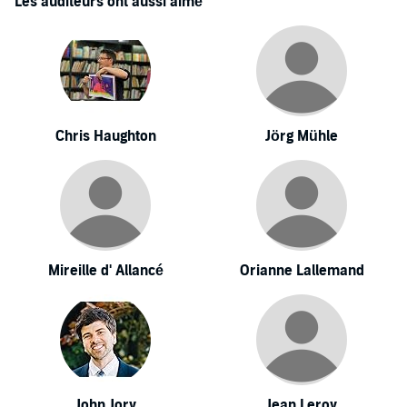
Les auditeurs ont aussi aimé
Chris Haughton
Jörg Mühle
Mireille d' Allancé
Orianne Lallemand
John Jory
Jean Leroy