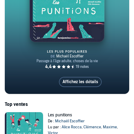
LES PLUS POPULAIRES
Les punitions
Affichez les détails
Top ventes
Les punitions
De :
Michaël Escoffier
Lu par :
Alice Rocca
,
Clémence
,
Maxime
,
Victor