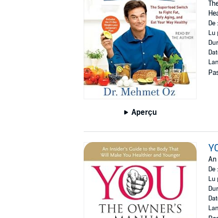
The
Hea
De 
Lu 
Dur
Dat
Lan
Pas
Aperçu
Y
An 
De 
Lu 
Dur
Dat
Lan