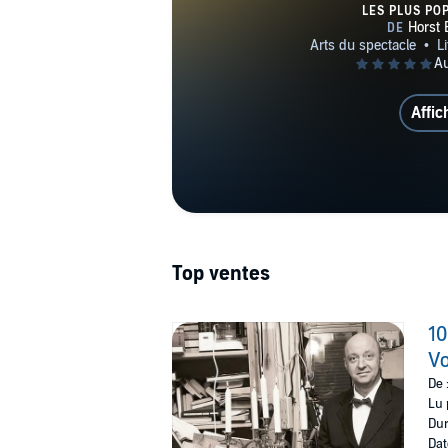
Theat
LES PLUS PO
Affic
Top ventes
10
Vo
De 
Lu 
Dur
Dat