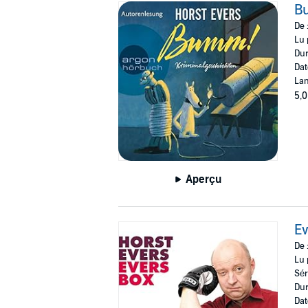
B
De 
Lu 
Dur
Dat
Lan
5,0
Aperçu
Ev
De 
Lu 
Sér
Dur
Dat