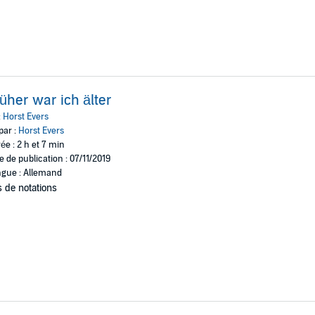
üher war ich älter
:
Horst Evers
par :
Horst Evers
ée : 2 h et 7 min
e de publication : 07/11/2019
gue : Allemand
 de notations