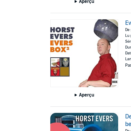
Aperçu
Ev
De 
Lu 
Sér
Dur
Dat
Lan
Pas
Aperçu
De
b
De 