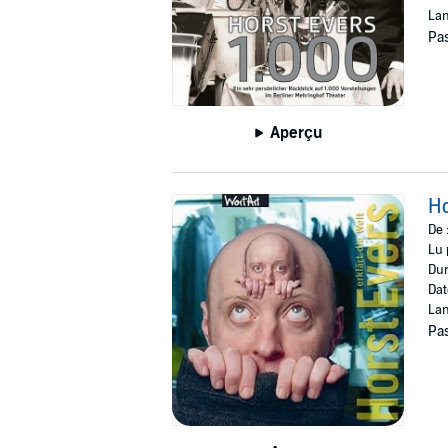
Lan
Pas
Aperçu
Ho
De 
Lu 
Dur
Dat
Lan
Pas