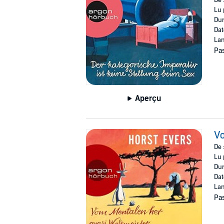
Lu 
Dur
Dat
Lan
Pas
Aperçu
Vo
De 
Lu 
Dur
Dat
Lan
Pas