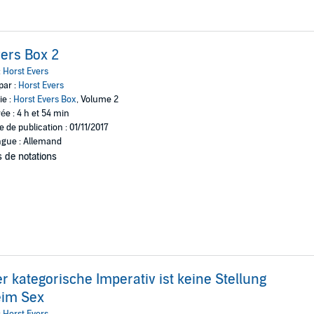
ers Box 2
:
Horst Evers
par :
Horst Evers
ie :
Horst Evers Box
, Volume 2
ée : 4 h et 54 min
e de publication : 01/11/2017
gue : Allemand
 de notations
r kategorische Imperativ ist keine Stellung
eim Sex
:
Horst Evers