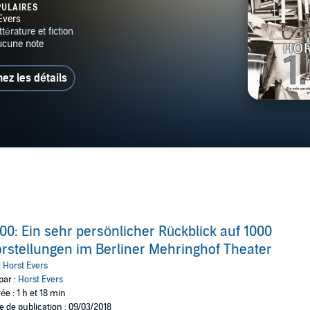
er
PULAIRES
hez les détails
00: Ein sehr persönlicher Rückblick auf 1000
rstellungen im Berliner Mehringhof Theater
:
Horst Evers
par :
Horst Evers
ée : 1 h et 18 min
e de publication : 09/03/2018