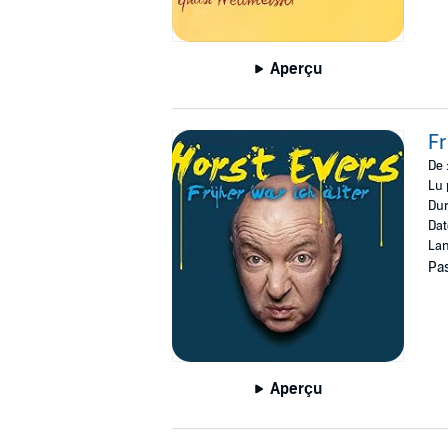
Aperçu
Fr
De 
Lu 
Dur
Dat
Lan
Pas
Aperçu