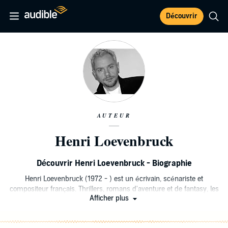
Découvrir
AUTEUR
Henri Loevenbruck
Découvrir Henri Loevenbruck - Biographie
Henri Loevenbruck (1972 - ) est un écrivain, scénariste et
compositeur français. Thrillers, romans d'aventure et de fantasy, les
Afficher plus
livres d’Henri Loevenbruck sont traduits dans plus de quinze
langues. Il est également fondateur de « La Ligue de l'Imaginaire »,
un collectif d’écrivains désireux de réhabiliter le genre littéraire du