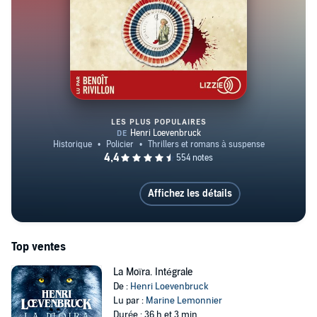
rêvions juste de liberté
(2015).
\
Une écriture pleine de vitalité
Extrêmement bien documentés, les livres de Henri Loevenbruck
plongent directement l’auditeur dans leur contexte historique. Mêlant
une écriture précise, un vocabulaire soigné et différents modes de
narration, les intrigues parfois ésotériques nous tiennent en haleine
LES PLUS POPULAIRES
jusqu’à la dernière page. Dans
Nous rêvions juste de liberté
(2015)
, Henri Loevenbruck utilise le langage parlé des jeunes
adolescents pour offrir un récit d’aventure initiatique et une fable sur
Le Loup des Cordeliers
l'amitié.
Affichez les détails
Top ventes
La Moïra. Intégrale
De :
Henri Loevenbruck
Lu par :
Marine Lemonnier
Durée : 36 h et 3 min