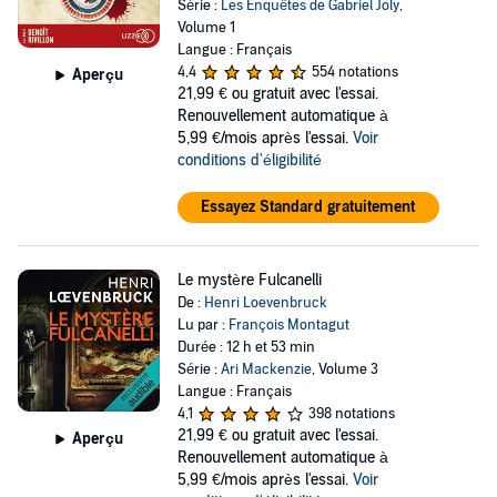
Série :
Les Enquêtes de Gabriel Joly
,
Volume 1
Langue : Français
4,4
554 notations
Aperçu
21,99 €
ou gratuit avec l'essai.
Renouvellement automatique à
5,99 €/mois après l'essai.
Voir
conditions d'éligibilité
Essayez Standard gratuitement
Le mystère Fulcanelli
De :
Henri Loevenbruck
Lu par :
François Montagut
Durée : 12 h et 53 min
Série :
Ari Mackenzie
, Volume 3
Langue : Français
4,1
398 notations
21,99 €
ou gratuit avec l'essai.
Aperçu
Renouvellement automatique à
5,99 €/mois après l'essai.
Voir