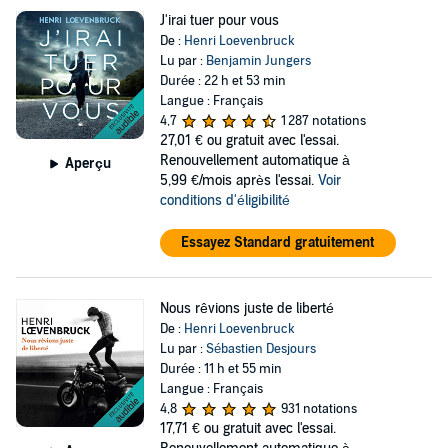
J'irai tuer pour vous
De :
Henri Loevenbruck
Lu par :
Benjamin Jungers
Durée : 22 h et 53 min
Langue : Français
4,7
1 287 notations
27,01 €
ou gratuit avec l'essai.
Renouvellement automatique à
Aperçu
5,99 €/mois après l'essai.
Voir
conditions d'éligibilité
Essayez Standard gratuitement
Nous rêvions juste de liberté
De :
Henri Loevenbruck
Lu par :
Sébastien Desjours
Durée : 11 h et 55 min
Langue : Français
4,8
931 notations
17,71 €
ou gratuit avec l'essai.