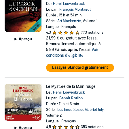
De :
Henri Loevenbruck
Lu par :
François Montagut
Durée : 15 h et 54 min
Série :
Ari Mackenzie
, Volume 1
Langue : Français
4,3
773 notations
21,99 €
ou gratuit avec l'essai.
Aperçu
Renouvellement automatique à
5,99 €/mois après l'essai.
Voir
conditions d'éligibilité
Essayez Standard gratuitement
Le Mystère de la Main rouge
De :
Henri Loevenbruck
Lu par :
Benoît Rivillon
Durée : 11 h et 6 min
Série :
Les Enquêtes de Gabriel Joly
,
Volume 2
Langue : Français
4,5
353 notations
Aperçu