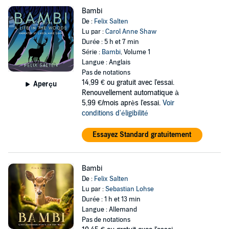
Bambi
De :
Felix Salten
Lu par :
Carol Anne Shaw
Durée : 5 h et 7 min
Série :
Bambi
, Volume 1
Langue : Anglais
Pas de notations
14,99 €
ou gratuit avec l'essai.
Aperçu
Renouvellement automatique à
5,99 €/mois après l'essai.
Voir
conditions d'éligibilité
Essayez Standard gratuitement
Bambi
De :
Felix Salten
Lu par :
Sebastian Lohse
Durée : 1 h et 13 min
Langue : Allemand
Pas de notations