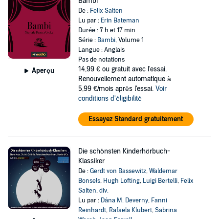
Bambi
De :
Felix Salten
Lu par :
Erin Bateman
Durée : 7 h et 17 min
Série :
Bambi
, Volume 1
Langue : Anglais
Pas de notations
14,99 €
ou gratuit avec l'essai.
Aperçu
Renouvellement automatique à
5,99 €/mois après l'essai.
Voir
conditions d'éligibilité
Essayez Standard gratuitement
Die schönsten Kinderhörbuch-
Klassiker
De :
Gerdt von Bassewitz
,
Waldemar
Bonsels
,
Hugh Lofting
,
Luigi Bertelli
,
Felix
Salten
,
div.
Lu par :
Dána M. Deverny
,
Fanni
Reinhardt
,
Rafaela Klubert
,
Sabrina