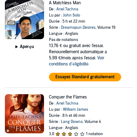
A Matchless Man
De :
Ariel Tachna
Lu par :
John Solo
Durée : 5 h et 22 min
Série :
Dreamspun Desires
, Volume 19
Langue : Anglais
Pas de notations
13,76 €
ou gratuit avec l'essai.
Aperçu
Renouvellement automatique à
5,99 €/mois après l'essai.
Voir
conditions d'éligibilité
Essayez Standard gratuitement
Conquer the Flames
De :
Ariel Tachna
Lu par :
William James
Durée : 8 h et 46 min
Série :
Lang Downs
, Volume 4
Langue : Anglais
3,0
1 notation