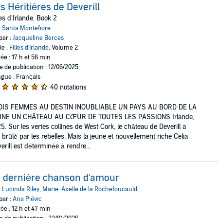
s Héritières de Deverill
les d'Irlande, Book 2
:
Santa Montefiore
par :
Jacqueline Berces
ie :
Filles d'Irlande
, Volume 2
ée : 17 h et 56 min
e de publication : 12/06/2025
gue : Français
40 notations
OIS FEMMES AU DESTIN INOUBLIABLE UN PAYS AU BORD DE LA
INE UN CHÂTEAU AU CŒUR DE TOUTES LES PASSIONS Irlande,
5. Sur les vertes collines de West Cork, le château de Deverill a
 brûlé par les rebelles. Mais la jeune et nouvellement riche Celia
erill est déterminée à rendre...
 dernière chanson d'amour
:
Lucinda Riley
,
Marie-Axelle de la Rochefoucauld
par :
Ana Piévic
ée : 12 h et 47 min