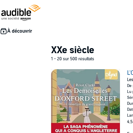
XXe siècle
1 - 20 sur 500 résultats
L'
Les
De 
Lu 
Sér
Dur
Dat
Lan
4,5