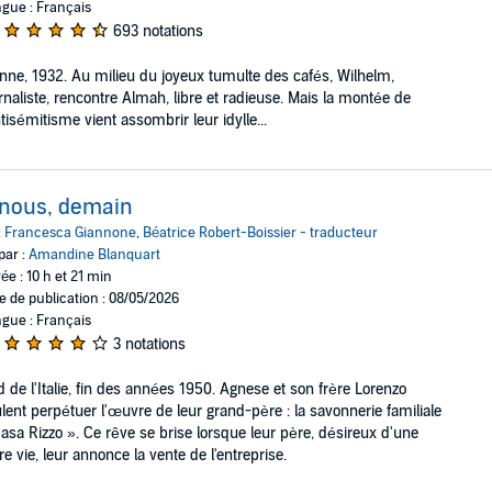
gue : Français
693 notations
nne, 1932. Au milieu du joyeux tumulte des cafés, Wilhelm,
rnaliste, rencontre Almah, libre et radieuse. Mais la montée de
ntisémitisme vient assombrir leur idylle...
 nous, demain
:
Francesca Giannone
,
Béatrice Robert-Boissier - traducteur
par :
Amandine Blanquart
ée : 10 h et 21 min
e de publication : 08/05/2026
gue : Français
3 notations
 de l'Italie, fin des années 1950. Agnese et son frère Lorenzo
lent perpétuer l'œuvre de leur grand-père : la savonnerie familiale
asa Rizzo ». Ce rêve se brise lorsque leur père, désireux d'une
re vie, leur annonce la vente de l'entreprise.