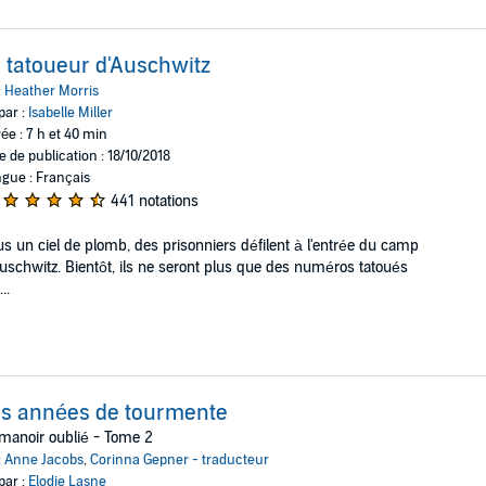
 tatoueur d'Auschwitz
:
Heather Morris
par :
Isabelle Miller
ée : 7 h et 40 min
e de publication : 18/10/2018
gue : Français
441 notations
s un ciel de plomb, des prisonniers défilent à l'entrée du camp
uschwitz. Bientôt, ils ne seront plus que des numéros tatoués
..
s années de tourmente
manoir oublié - Tome 2
:
Anne Jacobs
,
Corinna Gepner - traducteur
par :
Elodie Lasne