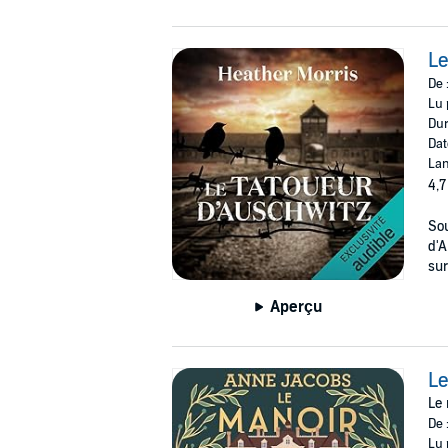
Le
De 
Lu 
Dur
Dat
Lan
4,7
Sou
d'A
sur.
Aperçu
Le
Le 
De 
Lu 