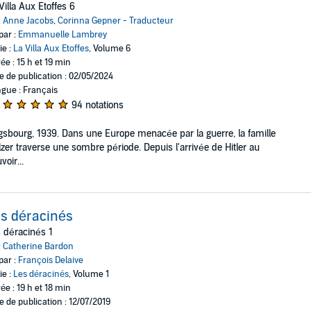
Villa Aux Etoffes 6
:
Anne Jacobs
,
Corinna Gepner - Traducteur
par :
Emmanuelle Lambrey
ie :
La Villa Aux Etoffes
, Volume 6
ée : 15 h et 19 min
e de publication : 02/05/2024
gue : Français
94 notations
sbourg, 1939. Dans une Europe menacée par la guerre, la famille
zer traverse une sombre période. Depuis l'arrivée de Hitler au
voir...
s déracinés
 déracinés 1
:
Catherine Bardon
par :
François Delaive
ie :
Les déracinés
, Volume 1
ée : 19 h et 18 min
e de publication : 12/07/2019