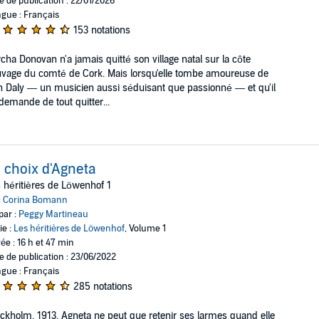
e de publication : 22/01/2026
gue : Français
153 notations
cha Donovan n'a jamais quitté son village natal sur la côte
vage du comté de Cork. Mais lorsqu'elle tombe amoureuse de
 Daly — un musicien aussi séduisant que passionné — et qu'il
 demande de tout quitter...
 choix d'Agneta
 héritières de Löwenhof 1
:
Corina Bomann
par :
Peggy Martineau
ie :
Les héritières de Löwenhof
, Volume 1
ée : 16 h et 47 min
e de publication : 23/06/2022
gue : Français
285 notations
ckholm, 1913. Agneta ne peut que retenir ses larmes quand elle