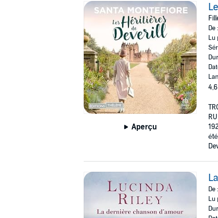
Le
Fil
De 
Lu 
Sér
Dur
Dat
Lan
4,6
TR
RU
Aperçu
192
été
Dev
La
De 
Lu 
Dur