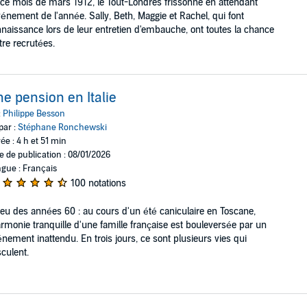
ce mois de mars 1912, le Tout-Londres frissonne en attendant
vénement de l'année. Sally, Beth, Maggie et Rachel, qui font
naissance lors de leur entretien d'embauche, ont toutes la chance
tre recrutées.
e pension en Italie
:
Philippe Besson
par :
Stéphane Ronchewski
ée : 4 h et 51 min
e de publication : 08/01/2026
gue : Français
100 notations
ieu des années 60 : au cours d'un été caniculaire en Toscane,
armonie tranquille d'une famille française est bouleversée par un
nement inattendu. En trois jours, ce sont plusieurs vies qui
culent.