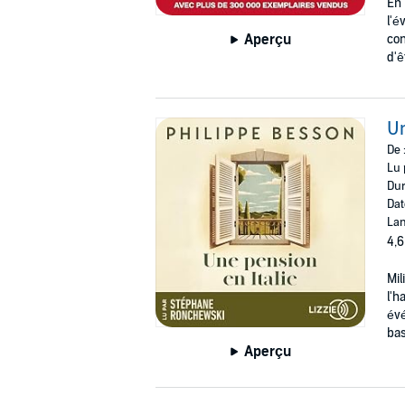
En 
l'é
Aperçu
con
d'ê
Un
De 
Lu 
Dur
Dat
Lan
4,6
Mil
l'h
évé
bas
Aperçu