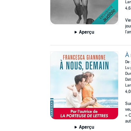
Lan
4,6
Vie
jou
Aperçu
l'a
À
De 
Lu 
Dur
Dat
Lan
4,0
Sud
veu
« C
aut
Aperçu