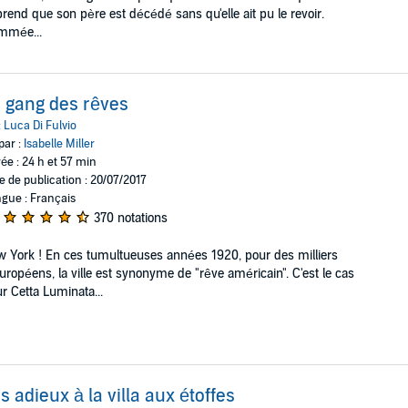
rend que son père est décédé sans qu'elle ait pu le revoir.
mmée...
 gang des rêves
:
Luca Di Fulvio
par :
Isabelle Miller
ée : 24 h et 57 min
e de publication : 20/07/2017
gue : Français
370 notations
 York ! En ces tumultueuses années 1920, pour des milliers
uropéens, la ville est synonyme de "rêve américain". C'est le cas
r Cetta Luminata...
s adieux à la villa aux étoffes