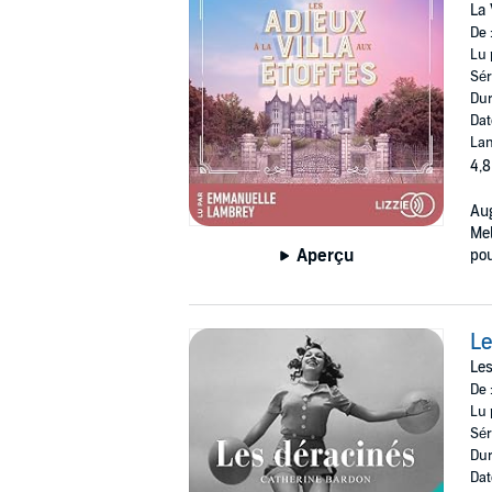
La 
De 
Lu 
Sér
Dur
Dat
Lan
4,8
Aug
Mel
Aperçu
pou
Le
Les
De 
Lu 
Sér
Dur
Dat