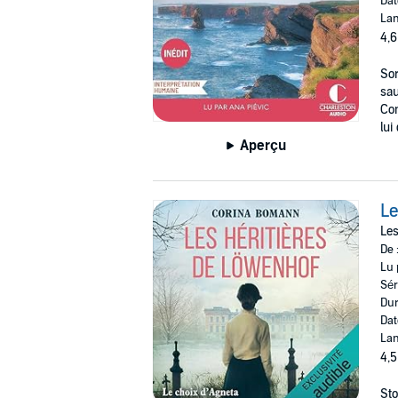
Dat
Lan
4,6
Sor
sau
Con
lui
Aperçu
Le
Les
De 
Lu 
Sér
Dur
Dat
Lan
4,5
Sto