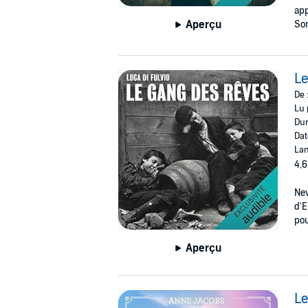
app
Aperçu
So
Le
De 
Lu 
Dur
Dat
Lan
4,6
New
d'E
pou
Aperçu
Le