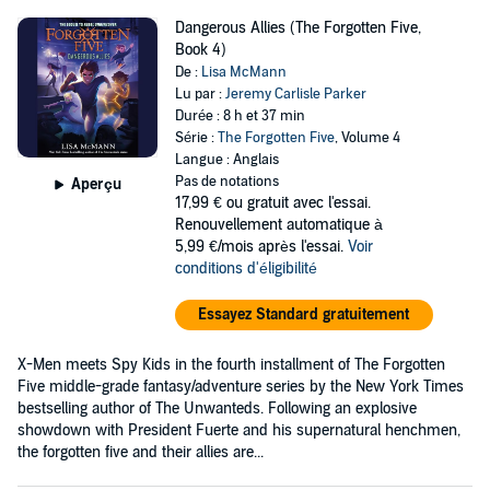
Dangerous Allies (The Forgotten Five,
Book 4)
De :
Lisa McMann
Lu par :
Jeremy Carlisle Parker
Durée : 8 h et 37 min
Série :
The Forgotten Five
, Volume 4
Langue : Anglais
Pas de notations
Aperçu
17,99 €
ou gratuit avec l'essai.
Renouvellement automatique à
5,99 €/mois après l'essai.
Voir
conditions d'éligibilité
Essayez Standard gratuitement
X-Men meets Spy Kids in the fourth installment of The Forgotten
Five middle-grade fantasy/adventure series by the New York Times
bestselling author of The Unwanteds. Following an explosive
showdown with President Fuerte and his supernatural henchmen,
the forgotten five and their allies are...