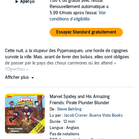
7,00 €
ou gratuit avec l'essai.
Aperçu
Renouvellement automatique à
5,99 €/mois après l'essai.
Voir
conditions d'éligibilité
Essayez Standard gratuitement
Cette nuit, à la stupeur des Pyjamasques, une horde de cigognes
survole la ville. Mais, avant de livrer des bébés, elles sont obligées
de passer par le pays des choux carnivores où les attend «
l'Ogrechou ».
Afficher plus
Marvel Spidey and His Amazing
Friends: Pirate Plunder Blunder
De :
Steve Behling
Lu par :
Jacob Craner
,
Buena Vista Books
Durée : 12 min
Langue : Anglais
Pas de notations