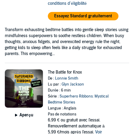
conditions d'éligibilité
Essayez Standard gratuitement
Transform exhausting bedtime battles into gentle sleep stories using
mindfulness superpowers to soothe restless children. When busy
thoughts, anxious fidgets, and overexcited energy rule the night,
getting kids to sleep often feels like a daily struggle for exhausted
parents. This empowering...
The Battle for Knox
De :
Lonnie Smith
Lu par :
Glyn Jackson
Durée : 6 min
Série :
Superhero Ribbons: Mystical
Bedtime Stories
Langue : Anglais
Pas de notations
Aperçu
6,99 €
ou gratuit avec l'essai.
Renouvellement automatique à
5,99 €/mois après l'essai.
Voir