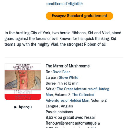
conditions d'éligibilité
Essayez Standard gratuitement
In the bustling City of York, two heroic Ribbons, Kid and Vlad, stand
guard against the forces of evil. Known for his quick thinking, Kid
teams up with the mighty Vlad, the strongest Ribbon of all.
The Mirror of Mushrooms
De :
David Baer
Lu par :
Steve White
Durée : 1 h et 12 min
Série :
The Great Adventures of Hotdog
Man
, Volume 2,
The Collected
Adventures of Hotdog Man
, Volume 2
Langue : Anglais
Aperçu
Pas de notations
8,63 €
ou gratuit avec l'essai.
Renouvellement automatique à