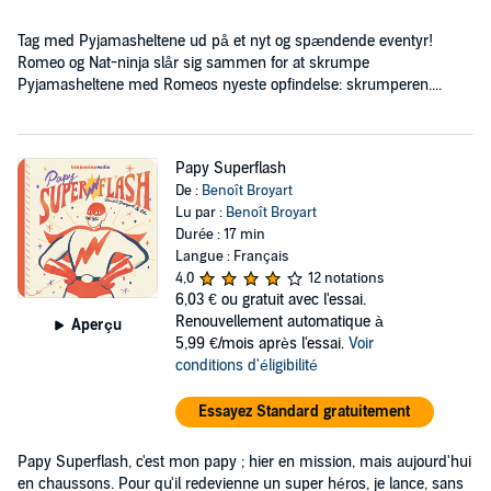
Tag med Pyjamasheltene ud på et nyt og spændende eventyr!
Romeo og Nat-ninja slår sig sammen for at skrumpe
Pyjamasheltene med Romeos nyeste opfindelse: skrumperen....
Papy Superflash
De :
Benoît Broyart
Lu par :
Benoît Broyart
Durée : 17 min
Langue : Français
4,0
12 notations
6,03 €
ou gratuit avec l'essai.
Renouvellement automatique à
Aperçu
5,99 €/mois après l'essai.
Voir
conditions d'éligibilité
Essayez Standard gratuitement
Papy Superflash, c'est mon papy ; hier en mission, mais aujourd'hui
en chaussons. Pour qu'il redevienne un super héros, je lance, sans