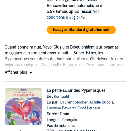
Renouvellement automatique à
5,99 €/mois après l'essai.
Voir
conditions d'éligibilité
Essayez Standard gratuitement
Quand sonne minuit, Yoyo, Gluglu et Bibou enfilent leur pyjamas
magiques et s'amusent dans la nuit… Super-héros, les
Pyjamasques sont dotés de dons particuliers qu’ils doivent à leurs
pyjamas magiques: Gluglu colle, Bibou vole et Yoyo bondit comme
une balle…
Afficher plus
La petite sœur des Pyjamasques
De :
Romuald
Lu par :
Laurent Stocker
,
Achille Dubois
,
Ludivine Deworst
,
Circé Lethem
Durée : 7 min
Langue : Français
Pas de notations