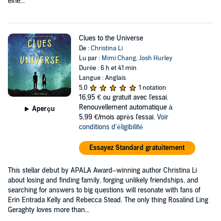
eine...
Clues to the Universe
De :
Christina Li
Lu par :
Mimi Chang
,
Josh Hurley
Durée : 6 h et 41 min
Langue : Anglais
5,0
1 notation
16,95 €
ou gratuit avec l'essai.
Renouvellement automatique à
Aperçu
5,99 €/mois après l'essai.
Voir
conditions d'éligibilité
Essayez Standard gratuitement
This stellar debut by APALA Award–winning author Christina Li
about losing and finding family, forging unlikely friendships, and
searching for answers to big questions will resonate with fans of
Erin Entrada Kelly and Rebecca Stead. The only thing Rosalind Ling
Geraghty loves more than...