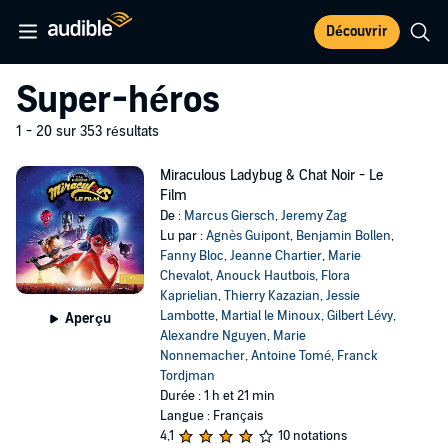
Découvrir
Super-héros
1 - 20 sur 353 résultats
Miraculous Ladybug & Chat Noir - Le
Film
De :
Marcus Giersch
,
Jeremy Zag
Lu par :
Agnès Guipont
,
Benjamin Bollen
,
Fanny Bloc
,
Jeanne Chartier
,
Marie
Chevalot
,
Anouck Hautbois
,
Flora
Kaprielian
,
Thierry Kazazian
,
Jessie
Lambotte
,
Martial le Minoux
,
Gilbert Lévy
,
Aperçu
Alexandre Nguyen
,
Marie
Nonnemacher
,
Antoine Tomé
,
Franck
Tordjman
Durée : 1 h et 21 min
Langue : Français
4,1
10 notations