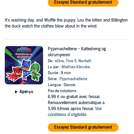
Essayez Standard gratuitement
It's washing day, and Wuffle the puppy, Lou the kitten and Billington
the duck watch the clothes blow about in the wind.
Pyjamasheltene - Kattedreng og
skrumperen
De :
eOne
,
Tine S. Norbøll
Lu par :
Mathias Klenske
Durée : 8 min
Série :
Pyjamasheltene
Langue : Danois
Pas de notations
Aperçu
6,99 €
ou gratuit avec l'essai.
Renouvellement automatique à
5,99 €/mois après l'essai.
Voir
conditions d'éligibilité
Essayez Standard gratuitement