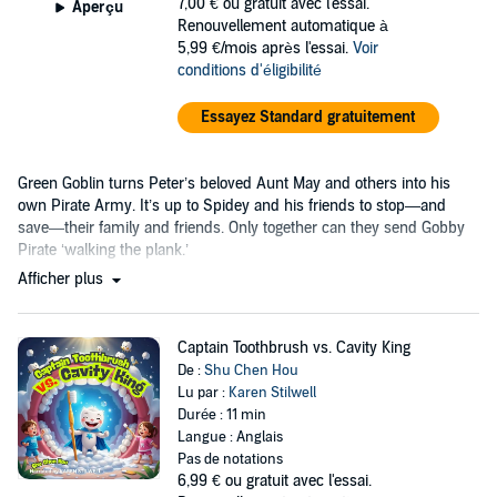
7,00 €
ou gratuit avec l'essai.
Aperçu
Renouvellement automatique à
5,99 €/mois après l'essai.
Voir
conditions d'éligibilité
Essayez Standard gratuitement
Green Goblin turns Peter’s beloved Aunt May and others into his
own Pirate Army. It’s up to Spidey and his friends to stop—and
save—their family and friends. Only together can they send Gobby
Pirate ‘walking the plank.’
Afficher plus
Captain Toothbrush vs. Cavity King
De :
Shu Chen Hou
Lu par :
Karen Stilwell
Durée : 11 min
Langue : Anglais
Pas de notations
6,99 €
ou gratuit avec l'essai.