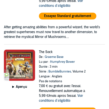
5,99 €/mois après l'essai.
Voir
conditions d'éligibilité
Essayez Standard gratuitement
After getting amazing abilities from a powerful wizard, the world's
greatest superheroes must now travel to another dimension, to
retrieve the mystical Mirror of Mushrooms....
The Sock
De :
Graeme Base
Lu par :
Humphrey Bower
Durée : 3 min
Série :
BumbleBunnies
, Volume 2
Langue : Anglais
Pas de notations
7,00 €
ou gratuit avec l'essai.
Aperçu
Renouvellement automatique à
5,99 €/mois après l'essai.
Voir
conditions d'éligibilité