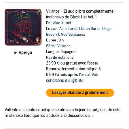
Villanos - El audiolibro completamente
inofensivo de Black Hat Vol. 1
De :
Alan Ituriel
Lu par :
Alan Ituriel
,
Liliana Barba
,
Diego
Becerril
,
Noé Velásquez
Durée : 9 h
Série :
Villanos
Langue : Espagnol
Aperçu
Pas de notations
23,99 €
ou gratuit avec l'essai.
Renouvellement automatique à
5,99 €/mois après l'essai.
Voir
conditions d'éligibilité
Essayez Standard gratuitement
Valiente o incauto aquel que se atreva a hojear las páginas de este
misterioso libro que los abduce a lo desconocido....