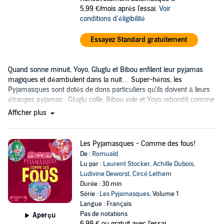
5,99 €/mois après l'essai.
Voir
conditions d'éligibilité
Essayez Standard gratuitement
Quand sonne minuit, Yoyo, Gluglu et Bibou enfilent leur pyjamas
magiques et déambulent dans la nuit… Super-héros, les
Pyjamasques sont dotés de dons particuliers qu'ils doivent à leurs
étranges pyjamas : Gluglu colle, Bibou vole et Yoyo rebondit comme
une balle…
Afficher plus
Les Pyjamasques - Comme des fous!
De :
Romuald
Lu par :
Laurent Stocker
,
Achille Dubois
,
Ludivine Deworst
,
Circé Lethem
Durée : 30 min
Série :
Les Pyjamasques
, Volume 1
Langue : Français
Pas de notations
Aperçu
6,99 €
ou gratuit avec l'essai.