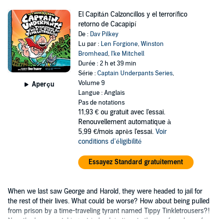
El Capitán Calzoncillos y el terrorífico
retorno de Cacapipí
De :
Dav Pilkey
Lu par :
Len Forgione
,
Winston
Bromhead
,
I'ke Mitchell
Durée : 2 h et 39 min
Série :
Captain Underpants Series
,
Volume 9
Aperçu
Langue : Anglais
Pas de notations
11,93 €
ou gratuit avec l'essai.
Renouvellement automatique à
5,99 €/mois après l'essai.
Voir
conditions d'éligibilité
Essayez Standard gratuitement
When we last saw George and Harold, they were headed to jail for
the rest of their lives. What could be worse? How about being pulled
from prison by a time-traveling tyrant named Tippy Tinkletrousers?!