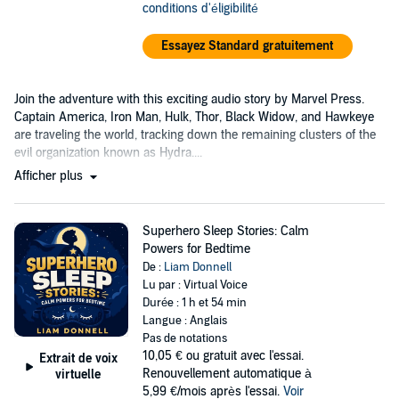
conditions d'éligibilité
Essayez Standard gratuitement
Join the adventure with this exciting audio story by Marvel Press.
Captain America, Iron Man, Hulk, Thor, Black Widow, and Hawkeye
are traveling the world, tracking down the remaining clusters of the
evil organization known as Hydra....
Afficher plus
Superhero Sleep Stories: Calm
Powers for Bedtime
De :
Liam Donnell
Lu par : Virtual Voice
Durée : 1 h et 54 min
Langue : Anglais
Pas de notations
10,05 €
ou gratuit avec l'essai.
Extrait de voix
Renouvellement automatique à
virtuelle
5,99 €/mois après l'essai.
Voir