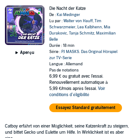
Die Nacht der Katze
De :
Kai Medinger
Lu par :
Walter von Hauff
,
Tim
Schwarzmeier
,
Lea Kalbhenn
,
Mia
Durakovic
,
Tanja Schmitz
,
Maximilian
Belle
Durée : 18 min
Série :
PJ MASKS. Das Original Hörspiel
Aperçu
zur TV-Serie
Langue : Allemand
Pas de notations
6,99 €
ou gratuit avec l'essai.
Renouvellement automatique à
5,99 €/mois après l'essai.
Voir
conditions d'éligibilité
Essayez Standard gratuitement
Catboy erfährt von einer Möglichkeit, seine Katzenkraft zu steigern,
und bittet Gecko und Eulette um Hilfe. In Wirklichkeit ist es aber