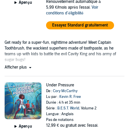
Renouvellement automatique à
Aperçu
5,99 €/mois après l'essai.
Voir
conditions d'éligibilité
Essayez Standard gratuitement
Get ready for a super-fun, nighttime adventure! Meet Captain
Toothbrush, the wackiest superhero made of toothpaste, as he
teams up with kids to battle the evil Cavity King and his army of
sugar bugs!
Afficher plus
Under Pressure
De :
Cory McCarthy
Lu par :
Kevin R. Free
Durée : 4 h et 35 min
Série :
B.E.S.T. World
, Volume 2
Langue : Anglais
Pas de notations
12,99 €
ou gratuit avec l'essai.
Aperçu