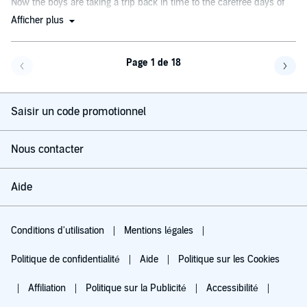
Now the boys are taking a trip back in time to the carefree days of
kindergarten....
Afficher plus
Page 1 de 18
Page précédente
Page 
Saisir un code promotionnel
Nous contacter
Aide
Conditions d'utilisation
Mentions légales
Politique de confidentialité
Aide
Politique sur les Cookies
Affiliation
Politique sur la Publicité
Accessibilité