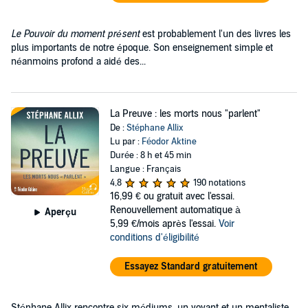
Le Pouvoir du moment présent
est probablement l'un des livres les
plus importants de notre époque. Son enseignement simple et
néanmoins profond a aidé des...
La Preuve : les morts nous "parlent"
De :
Stéphane Allix
Lu par :
Féodor Aktine
Durée : 8 h et 45 min
Langue : Français
4,8
190 notations
16,99 €
ou gratuit avec l'essai.
Renouvellement automatique à
Aperçu
5,99 €/mois après l'essai.
Voir
conditions d'éligibilité
Essayez Standard gratuitement
Stéphane Allix rencontre six médiums, un voyant et un mentaliste,