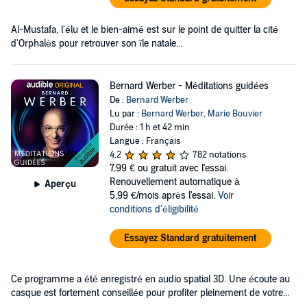
Al-Mustafa, l'élu et le bien-aimé est sur le point de quitter la cité
d'Orphalès pour retrouver son île natale...
Bernard Werber - Méditations guidées
De :
Bernard Werber
Lu par :
Bernard Werber
,
Marie Bouvier
Durée : 1 h et 42 min
Langue : Français
4,2
782 notations
7,99 €
ou gratuit avec l'essai.
Renouvellement automatique à
Aperçu
5,99 €/mois après l'essai.
Voir
conditions d'éligibilité
Essayez Standard gratuitement
Ce programme a été enregistré en audio spatial 3D. Une écoute au
casque est fortement conseillée pour profiter pleinement de votre...