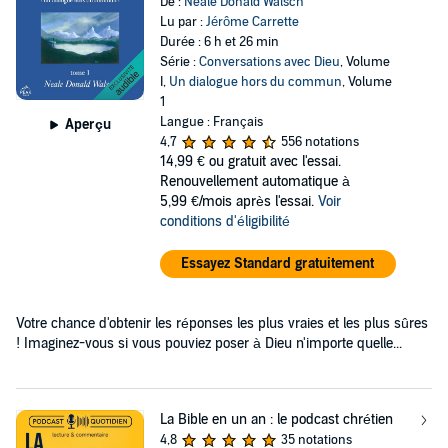
De :
Neale Donald Walsch
Lu par :
Jérôme Carrette
Durée : 6 h et 26 min
Série :
Conversations avec Dieu
, Volume
I,
Un dialogue hors du commun
, Volume
1
Langue : Français
Aperçu
4,7
556 notations
14,99 €
ou gratuit avec l'essai.
Renouvellement automatique à
5,99 €/mois après l'essai.
Voir
conditions d'éligibilité
Essayez Standard gratuitement
Votre chance d'obtenir les réponses les plus vraies et les plus sûres
! Imaginez-vous si vous pouviez poser à Dieu n'importe quelle...
La Bible en un an : le podcast chrétien
4,8
35 notations