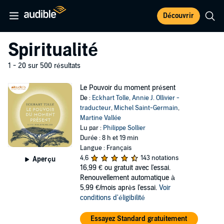
Découvrir
Spiritualité
1 - 20 sur 500 résultats
Le Pouvoir du moment présent
De :
Eckhart Tolle
,
Annie J. Ollivier -
traducteur
,
Michel Saint-Germain
,
Martine Vallée
Lu par :
Philippe Sollier
Durée : 8 h et 19 min
Langue : Français
4,6
143 notations
Aperçu
16,99 €
ou gratuit avec l'essai.
Renouvellement automatique à
5,99 €/mois après l'essai.
Voir
conditions d'éligibilité
Essayez Standard gratuitement