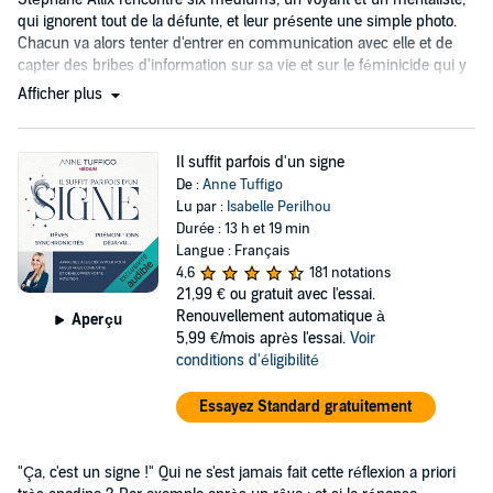
qui ignorent tout de la défunte, et leur présente une simple photo.
Chacun va alors tenter d'entrer en communication avec elle et de
capter des bribes d'information sur sa vie et sur le féminicide qui y
a mis un terme.
Afficher plus
Il suffit parfois d'un signe
De :
Anne Tuffigo
Lu par :
Isabelle Perilhou
Durée : 13 h et 19 min
Langue : Français
4,6
181 notations
21,99 €
ou gratuit avec l'essai.
Renouvellement automatique à
Aperçu
5,99 €/mois après l'essai.
Voir
conditions d'éligibilité
Essayez Standard gratuitement
"Ça, c'est un signe !" Qui ne s'est jamais fait cette réflexion a priori