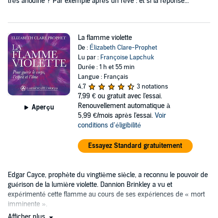
très anodine ? Par exemple après un rêve : et si la réponse...
La flamme violette
De :
Élizabeth Clare-Prophet
Lu par :
Françoise Lapchuk
Durée : 1 h et 55 min
Langue : Français
4,7
3 notations
7,99 €
ou gratuit avec l'essai.
Renouvellement automatique à
Aperçu
5,99 €/mois après l'essai.
Voir
conditions d'éligibilité
Essayez Standard gratuitement
Edgar Cayce, prophète du vingtième siècle, a reconnu le pouvoir de
guérison de la lumière violette. Dannion Brinkley a vu et
expérimenté cette flamme au cours de ses expériences de « mort
imminente ».
Afficher plus