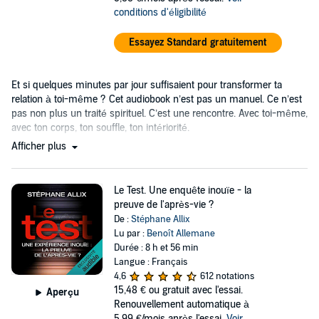
conditions d'éligibilité
Essayez Standard gratuitement
Et si quelques minutes par jour suffisaient pour transformer ta
relation à toi-même ? Cet audiobook n’est pas un manuel. Ce n’est
pas non plus un traité spirituel. C’est une rencontre. Avec toi-même,
avec ton corps, ton souffle, ton intériorité.
Afficher plus
Le Test. Une enquête inouïe - la
preuve de l'après-vie ?
De :
Stéphane Allix
Lu par :
Benoît Allemane
Durée : 8 h et 56 min
Langue : Français
4,6
612 notations
15,48 €
ou gratuit avec l'essai.
Aperçu
Renouvellement automatique à
5,99 €/mois après l'essai.
Voir