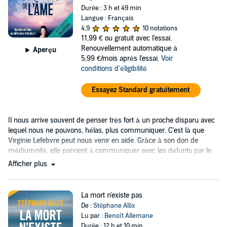
Durée : 3 h et 49 min
Langue : Français
4,9
10 notations
11,99 €
ou gratuit avec l'essai.
Renouvellement automatique à
Aperçu
5,99 €/mois après l'essai.
Voir
conditions d'éligibilité
Essayez Standard gratuitement
Il nous arrive souvent de penser très fort à un proche disparu avec
lequel nous ne pouvons, hélas, plus communiquer. C'est là que
Virginie Lefebvre peut nous venir en aide. Grâce à son don de
médiumnité, elle parvient à communiquer avec les défunts par le
contact d'âme à âme. Car c'est bien de l'âme qu'il s'agit.
Afficher plus
La mort n'existe pas
De :
Stéphane Allix
Lu par :
Benoît Allemane
Durée : 12 h et 10 min