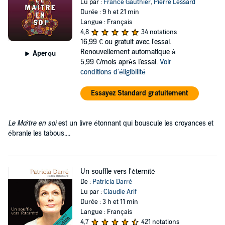
Lu par :
France Gauthier
,
Pierre Lessard
Durée : 9 h et 21 min
Langue : Français
4,8
34 notations
16,99 €
ou gratuit avec l'essai.
Renouvellement automatique à
Aperçu
5,99 €/mois après l'essai.
Voir
conditions d'éligibilité
Essayez Standard gratuitement
Le Maître en soi
est un livre étonnant qui bouscule les croyances et
ébranle les tabous....
Un souffle vers l'éternité
De :
Patricia Darré
Lu par :
Claudie Arif
Durée : 3 h et 11 min
Langue : Français
4,7
421 notations