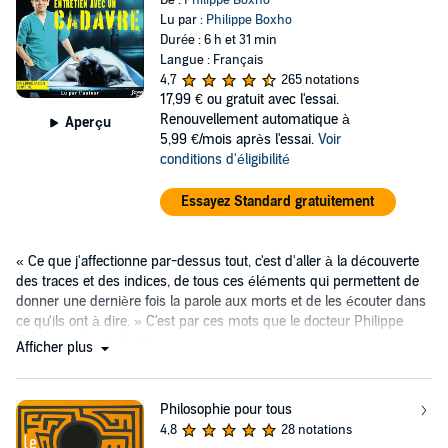
Lu par :
Philippe Boxho
Durée : 6 h et 31 min
Langue : Français
4,7
265 notations
17,99 €
ou gratuit avec l'essai.
Renouvellement automatique à
Aperçu
5,99 €/mois après l'essai.
Voir
conditions d'éligibilité
Essayez Standard gratuitement
« Ce que j'affectionne par-dessus tout, c'est d'aller à la découverte
des traces et des indices, de tous ces éléments qui permettent de
donner une dernière fois la parole aux morts et de les écouter dans
ce qu'ils ont à dire. » C'est par ces mots que le docteur Philippe
Boxho, médecin légiste...
Afficher plus
Philosophie pour tous
4,8
28 notations