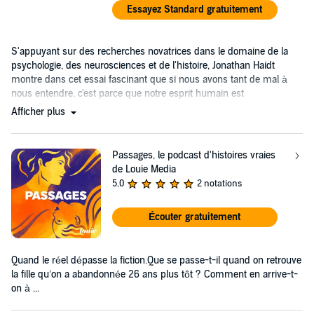
Essayez Standard gratuitement
S'appuyant sur des recherches novatrices dans le domaine de la
psychologie, des neurosciences et de l'histoire, Jonathan Haidt
montre dans cet essai fascinant que si nous avons tant de mal à
nous entendre, c'est parce que notre esprit humain est
naturellement porté à juger, à moraliser et à se croir
Afficher plus
Passages, le podcast d'histoires vraies
de Louie Media
5,0
2 notations
Écouter gratuitement
Quand le réel dépasse la fiction.Que se passe-t-il quand on retrouve
la fille qu’on a abandonnée 26 ans plus tôt ? Comment en arrive-t-
on à ...