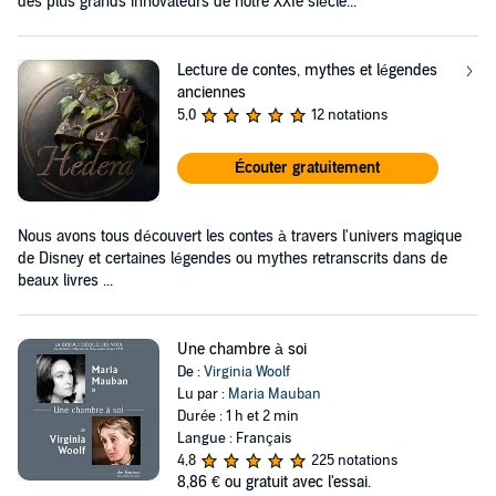
des plus grands innovateurs de notre XXIe siècle...
Lecture de contes, mythes et légendes
anciennes
5,0
12 notations
Écouter gratuitement
Nous avons tous découvert les contes à travers l'univers magique
de Disney et certaines légendes ou mythes retranscrits dans de
beaux livres ...
Une chambre à soi
De :
Virginia Woolf
Lu par :
Maria Mauban
Durée : 1 h et 2 min
Langue : Français
4,8
225 notations
8,86 €
ou gratuit avec l'essai.