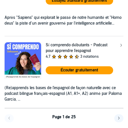
Essayez Standard gratuitement
Après "Sapiens" qui explorait le passé de notre humanité et "Homo
deus" la piste d'un avenir gouverné par l'intelligence artificielle...
Sí comprendo débutants - Podcast
pour apprendre l'espagnol
4,7
3 notations
Écouter gratuitement
(Re)apprends les bases de l'espagnol de façon naturelle avec ce
podcast bilingue français-espagnol (A1, A1+, A2) animé par Paloma
García, ...
Page 1 de 25
Page précédente
Page 