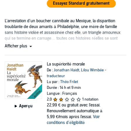
Essayez Standard gratuitement
L'arrestation d'un boucher cannibale au Mexique, la disparition
troublante de deux amants à Philadelphie, une mère de famille
sans histoire violée et assassinée chez elle, un triangle amoureux
qui se termine en carnage… toutes ces histoires réelles se sont
déroulées des deux côtés de l'Atlantique et
Afficher plus
La supériorité morale
De :
Jonathan Haidt
,
Lilou Wimbée -
traducteur
Lu par :
Théo Frilet
Durée : 14 h et 9 min
Langue : Français
2,0
1 notation
22,99 €
ou gratuit avec l'essai.
Aperçu
Renouvellement automatique à
5,99 €/mois après l'essai.
Voir
conditions d'éligibilité