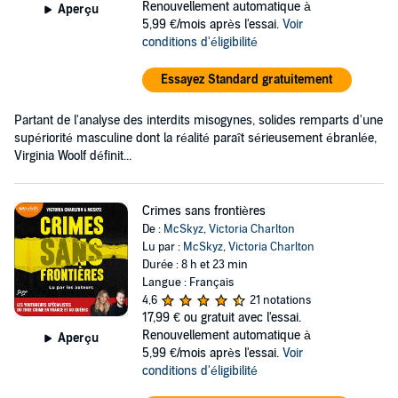
Renouvellement automatique à
Aperçu
5,99 €/mois après l'essai.
Voir
conditions d'éligibilité
Essayez Standard gratuitement
Partant de l'analyse des interdits misogynes, solides remparts d'une
supériorité masculine dont la réalité paraît sérieusement ébranlée,
Virginia Woolf définit...
Crimes sans frontières
De :
McSkyz
,
Victoria Charlton
Lu par :
McSkyz
,
Victoria Charlton
Durée : 8 h et 23 min
Langue : Français
4,6
21 notations
17,99 €
ou gratuit avec l'essai.
Renouvellement automatique à
Aperçu
5,99 €/mois après l'essai.
Voir
conditions d'éligibilité