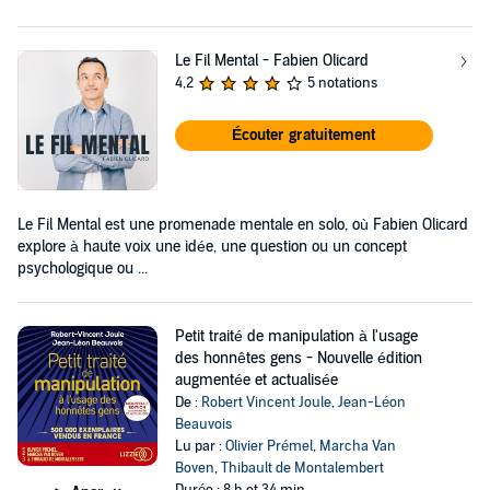
Le Fil Mental - Fabien Olicard
4,2
5 notations
Écouter gratuitement
Le Fil Mental est une promenade mentale en solo, où Fabien Olicard
explore à haute voix une idée, une question ou un concept
psychologique ou ...
Petit traité de manipulation à l'usage
des honnêtes gens - Nouvelle édition
augmentée et actualisée
De :
Robert Vincent Joule
,
Jean-Léon
Beauvois
Lu par :
Olivier Prémel
,
Marcha Van
Boven
,
Thibault de Montalembert
Durée : 8 h et 34 min