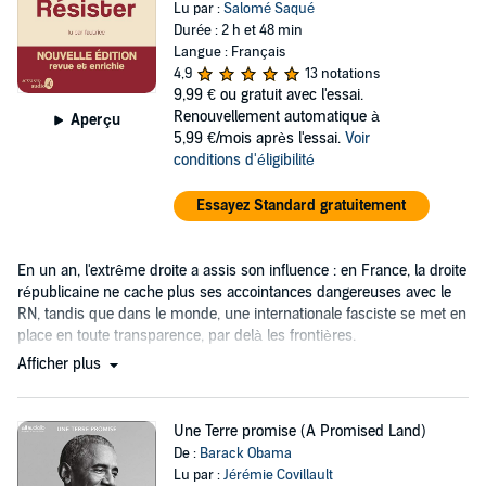
Lu par :
Salomé Saqué
Durée : 2 h et 48 min
Langue : Français
4,9
13 notations
9,99 €
ou gratuit avec l'essai.
Renouvellement automatique à
Aperçu
5,99 €/mois après l'essai.
Voir
conditions d'éligibilité
Essayez Standard gratuitement
En un an, l'extrême droite a assis son influence : en France, la droite
républicaine ne cache plus ses accointances dangereuses avec le
RN, tandis que dans le monde, une internationale fasciste se met en
place en toute transparence, par delà les frontières.
Afficher plus
Une Terre promise (A Promised Land)
De :
Barack Obama
Lu par :
Jérémie Covillault