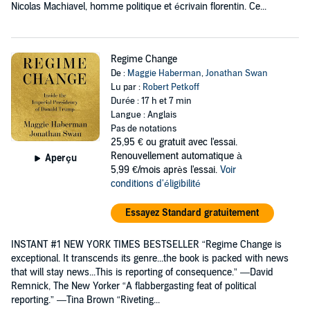
Nicolas Machiavel, homme politique et écrivain florentin. Ce...
Regime Change
De :
Maggie Haberman
,
Jonathan Swan
Lu par :
Robert Petkoff
Durée : 17 h et 7 min
Langue : Anglais
Pas de notations
25,95 €
ou gratuit avec l'essai.
Renouvellement automatique à
Aperçu
5,99 €/mois après l'essai.
Voir
conditions d'éligibilité
Essayez Standard gratuitement
INSTANT #1 NEW YORK TIMES BESTSELLER “Regime Change is
exceptional. It transcends its genre...the book is packed with news
that will stay news...This is reporting of consequence.” —David
Remnick, The New Yorker “A flabbergasting feat of political
reporting.” —Tina Brown “Riveting...