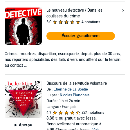
Le nouveau détective / Dans les
coulisses du crime
5,0
4 notations
Écouter gratuitement
Crimes, meurtres, disparition, escroquerie, depuis plus de 30 ans,
nos reporters spécialistes des faits divers enquêtent sur le terrain
au contact ...
Discours de la servitude volontaire
De :
Étienne de La Boétie
Lu par :
Nicolas Planchais
Durée : 1 h et 24 min
Langue : Français
4,7
224 notations
8,86 €
ou gratuit avec l'essai.
Renouvellement automatique à
Aperçu
5,99 €/mois après l'essai.
Voir