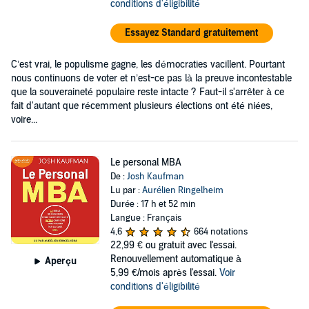
conditions d'éligibilité
Essayez Standard gratuitement
C’est vrai, le populisme gagne, les démocraties vacillent. Pourtant
nous continuons de voter et n’est-ce pas là la preuve incontestable
que la souveraineté populaire reste intacte ? Faut-il s'arrêter à ce
fait d'autant que récemment plusieurs élections ont été niées,
voire...
Le personal MBA
De :
Josh Kaufman
Lu par :
Aurélien Ringelheim
Durée : 17 h et 52 min
Langue : Français
4,6
664 notations
22,99 €
ou gratuit avec l'essai.
Renouvellement automatique à
Aperçu
5,99 €/mois après l'essai.
Voir
conditions d'éligibilité