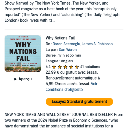
Show Named by The New York Times, The New Yorker, and
Prospect magazine as a best book of the year, this “scrupulously
reported” (The New Yorker) and “astonishing” (The Daily Telegraph,
London) book rivets with its...
Why Nations Fail
De :
Daron Acemoglu
,
James A. Robinson
Lu par :
Dan Woren
Durée : 17 h et 55 min
Langue : Anglais
4,4
41 notations
22,99 €
ou gratuit avec l'essai.
Renouvellement automatique à
Aperçu
5,99 €/mois après l'essai.
Voir
conditions d'éligibilité
Essayez Standard gratuitement
NEW YORK TIMES AND WALL STREET JOURNAL BESTSELLER From
two winners of the 2024 Nobel Prize in Economic Sciences, “who
have demonstrated the importance of societal institutions for a