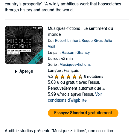
country’s prosperity” “A wildly ambitious work that hopscotches
through history and around the world...
Musiques-fictions : Le sentiment du
monde
De :
Robert Linhart
,
Roque Rivas
,
Julia
Vidit
Lu par :
Hassam Ghancy
Durée : 42 min
Série :
Musiques-fictions
Langue : Français
Aperçu
4,5
8 notations
5,63 €
ou gratuit avec l'essai.
Renouvellement automatique à
5,99 €/mois après l'essai.
Voir
conditions d'éligibilité
Essayez Standard gratuitement
Audible studios présente "Musiques-fictions", une collection