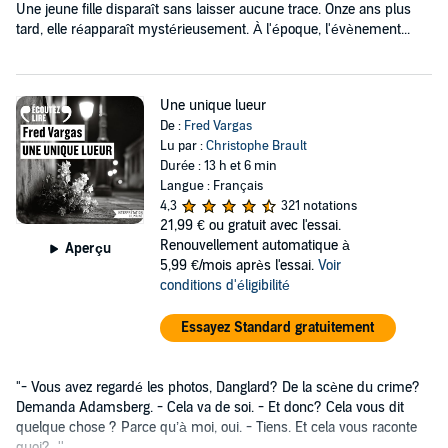
Une jeune fille disparaît sans laisser aucune trace. Onze ans plus
tard, elle réapparaît mystérieusement. À l'époque, l'évènement...
Une unique lueur
De :
Fred Vargas
Lu par :
Christophe Brault
Durée : 13 h et 6 min
Langue : Français
4,3
321 notations
21,99 €
ou gratuit avec l'essai.
Renouvellement automatique à
Aperçu
5,99 €/mois après l'essai.
Voir
conditions d'éligibilité
Essayez Standard gratuitement
"- Vous avez regardé les photos, Danglard? De la scène du crime?
Demanda Adamsberg. - Cela va de soi. - Et donc? Cela vous dit
quelque chose ? Parce qu’à moi, oui. - Tiens. Et cela vous raconte
quoi?...''