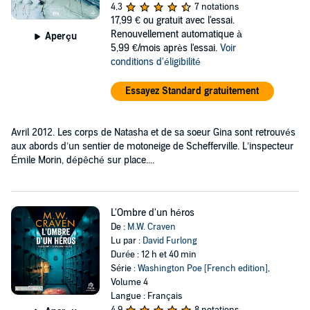
4,3
7 notations
17,99 €
ou gratuit avec l'essai.
Renouvellement automatique à
Aperçu
5,99 €/mois après l'essai.
Voir
conditions d'éligibilité
Essayez Standard gratuitement
Avril 2012. Les corps de Natasha et de sa soeur Gina sont retrouvés
aux abords d’un sentier de motoneige de Schefferville. L’inspecteur
Émile Morin, dépêché sur place....
L'Ombre d'un héros
De :
M.W. Craven
Lu par :
David Furlong
Durée : 12 h et 40 min
Série :
Washington Poe [French edition]
,
Volume 4
Langue : Français