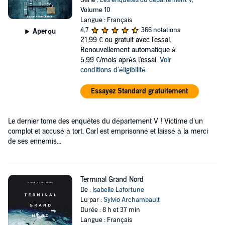
Série :
Les enquêtes du département V
,
Volume 10
Langue : Français
4,7
366 notations
Aperçu
21,99 €
ou gratuit avec l'essai.
Renouvellement automatique à
5,99 €/mois après l'essai.
Voir
conditions d'éligibilité
Essayez Standard gratuitement
Le dernier tome des enquêtes du département V ! Victime d’un
complot et accusé à tort, Carl est emprisonné et laissé à la merci
de ses ennemis...
Terminal Grand Nord
De :
Isabelle Lafortune
Lu par :
Sylvio Archambault
Durée : 8 h et 37 min
Langue : Français