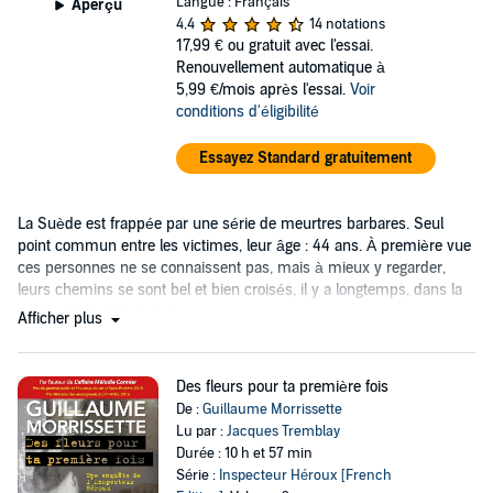
Langue : Français
Aperçu
4,4
14 notations
17,99 €
ou gratuit avec l'essai.
Renouvellement automatique à
5,99 €/mois après l'essai.
Voir
conditions d'éligibilité
Essayez Standard gratuitement
La Suède est frappée par une série de meurtres barbares. Seul
point commun entre les victimes, leur âge : 44 ans. À première vue
ces personnes ne se connaissent pas, mais à mieux y regarder,
leurs chemins se sont bel et bien croisés, il y a longtemps, dans la
petite ville de Katrineholm.
Afficher plus
Des fleurs pour ta première fois
De :
Guillaume Morrissette
Lu par :
Jacques Tremblay
Durée : 10 h et 57 min
Série :
Inspecteur Héroux [French