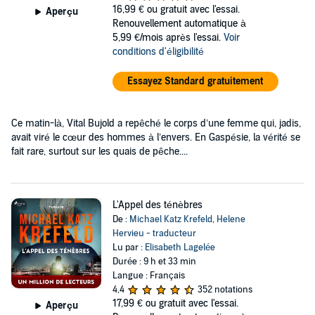
16,99 €
ou gratuit avec l'essai.
Aperçu
Renouvellement automatique à
5,99 €/mois après l'essai.
Voir
conditions d'éligibilité
Essayez Standard gratuitement
Ce matin-là, Vital Bujold a repêché le corps d’une femme qui, jadis,
avait viré le cœur des hommes à l’envers. En Gaspésie, la vérité se
fait rare, surtout sur les quais de pêche....
L'Appel des ténèbres
De :
Michael Katz Krefeld
,
Helene
Hervieu - traducteur
Lu par :
Elisabeth Lagelée
Durée : 9 h et 33 min
Langue : Français
4,4
352 notations
17,99 €
ou gratuit avec l'essai.
Aperçu