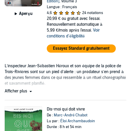
Edition]
, Volume 3
Langue : Français
4,6
24 notations
Aperçu
20,99 €
ou gratuit avec l'essai.
Renouvellement automatique à
5,99 €/mois après l'essai.
Voir
conditions d'éligibilité
Essayez Standard gratuitement
L’inspecteur Jean-Sébastien Héroux et son équipe de la police de
Trois-Rivières sont sur un pied d’alerte : un prédateur s’en prend à
des jeunes femmes dans ce qui ressemble à un rituel chorégraphié
et savamment planifié.
Afficher plus
Dis-moi qui doit vivre
De :
Marc-André Chabot
Lu par :
Éloi Archambaudoin
Durée : 8 h et 54 min