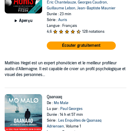
Éric Chantelauze
,
Georges Caudron
,
Guillaume Lebon
,
Jean-Baptiste Maunier
Durée : 23 min
Série :
Auris
Aperçu
Langue : Français
4,6
128 notations
Écouter gratuitement
Matthias Hegel est un expert phonéticien et le meilleur profileur
audio d'Allemagne. Il est capable de créer un profil psychologique et
visuel des personnes...
Qaanaaq
De :
Mo Malø
Lu par :
Paul Georges
Durée : 14 h et 57 min
Série :
Les Enquêtes de Qaanaaq
Adriensen
, Volume 1