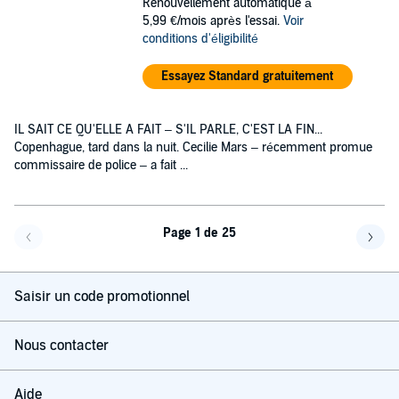
Renouvellement automatique à
5,99 €/mois après l'essai.
Voir
conditions d'éligibilité
Essayez Standard gratuitement
IL SAIT CE QU'ELLE A FAIT – S'IL PARLE, C'EST LA FIN...
Copenhague, tard dans la nuit. Cecilie Mars – récemment promue
commissaire de police – a fait ...
Page 1 de 25
Page précédente
Page 
Saisir un code promotionnel
Nous contacter
Aide