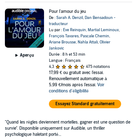
Pour l'amour du jeu
De :
Sarah A. Denzil
,
Dan Bensadoun -
traducteur
Lu par :
Eve Reinquin
,
Martial Leminoux
,
François Tavares
,
Pascale Chemin
,
Ariane Brousse
,
Nahla Attali
,
Olivier
Jankovic
Durée : 8 h et 53 min
Aperçu
Langue : Français
4,3
475 notations
17,99 €
ou gratuit avec l'essai.
Renouvellement automatique à
5,99 €/mois après l'essai.
Voir
conditions d'éligibilité
Essayez Standard gratuitement
"Quand les règles deviennent mortelles, gagner est une question de
survie". Disponible uniquement sur Audible, un thriller
psychologique haletant porté...