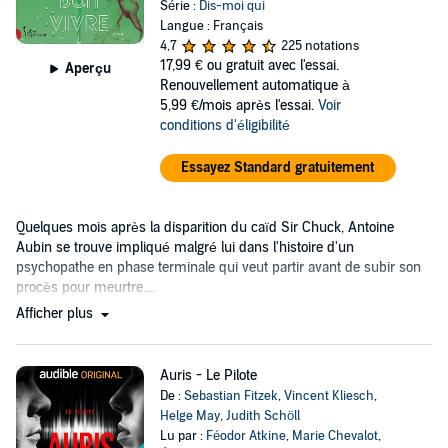
Série :
Dis-moi qui
Langue : Français
4,7
225 notations
17,99 €
ou gratuit avec l'essai.
Aperçu
Renouvellement automatique à
5,99 €/mois après l'essai.
Voir
conditions d'éligibilité
Essayez Standard gratuitement
Quelques mois après la disparition du caïd Sir Chuck, Antoine
Aubin se trouve impliqué malgré lui dans l'histoire d'un
psychopathe en phase terminale qui veut partir avant de subir son
procès pour meurtre....
Afficher plus
Auris - Le Pilote
De :
Sebastian Fitzek
,
Vincent Kliesch
,
Helge May
,
Judith Schöll
Lu par :
Féodor Atkine
,
Marie Chevalot
,