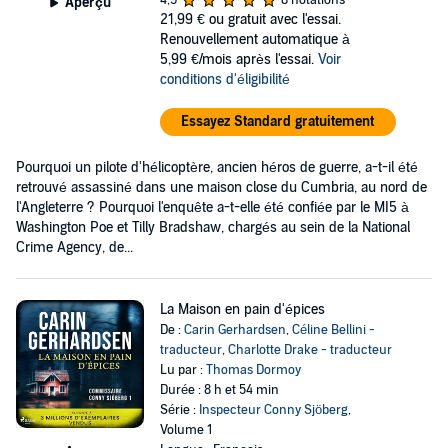
4,9
8 notations
Aperçu
21,99 €
ou gratuit avec l'essai.
Renouvellement automatique à
5,99 €/mois après l'essai.
Voir
conditions d'éligibilité
Essayez Standard gratuitement
Pourquoi un pilote d'hélicoptère, ancien héros de guerre, a-t-il été
retrouvé assassiné dans une maison close du Cumbria, au nord de
l'Angleterre ? Pourquoi l'enquête a-t-elle été confiée par le MI5 à
Washington Poe et Tilly Bradshaw, chargés au sein de la National
Crime Agency, de...
La Maison en pain d'épices
De :
Carin Gerhardsen
,
Céline Bellini -
traducteur
,
Charlotte Drake - traducteur
Lu par :
Thomas Dormoy
Durée : 8 h et 54 min
Série :
Inspecteur Conny Sjöberg
,
Volume 1