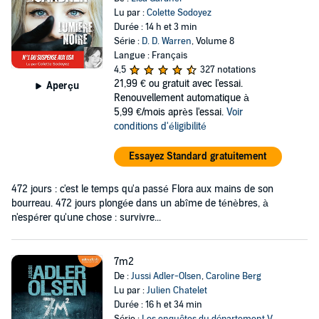
Lu par :
Colette Sodoyez
Durée : 14 h et 3 min
Série :
D. D. Warren
, Volume 8
Langue : Français
4,5
327 notations
21,99 €
ou gratuit avec l'essai.
Aperçu
Renouvellement automatique à
5,99 €/mois après l'essai.
Voir
conditions d'éligibilité
Essayez Standard gratuitement
472 jours : c'est le temps qu'a passé Flora aux mains de son
bourreau. 472 jours plongée dans un abîme de ténèbres, à
n'espérer qu'une chose : survivre...
7m2
De :
Jussi Adler-Olsen
,
Caroline Berg
Lu par :
Julien Chatelet
Durée : 16 h et 34 min