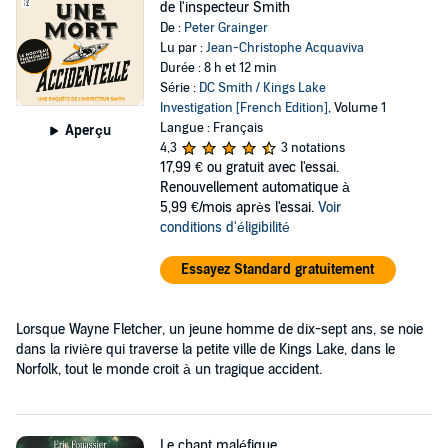
de l'inspecteur Smith
De :
Peter Grainger
Lu par :
Jean-Christophe Acquaviva
Durée : 8 h et 12 min
Série :
DC Smith / Kings Lake
Investigation [French Edition]
, Volume 1
Langue : Français
Aperçu
4,3
3 notations
17,99 €
ou gratuit avec l'essai.
Renouvellement automatique à
5,99 €/mois après l'essai.
Voir
conditions d'éligibilité
Essayez Standard gratuitement
Lorsque Wayne Fletcher, un jeune homme de dix-sept ans, se noie
dans la rivière qui traverse la petite ville de Kings Lake, dans le
Norfolk, tout le monde croit à un tragique accident.
Le chant maléfique