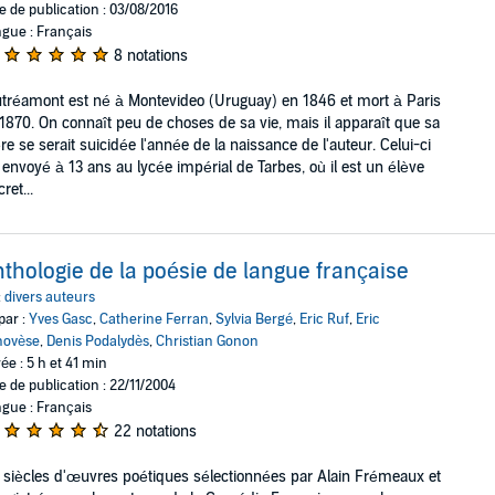
e de publication : 03/08/2016
gue : Français
8 notations
tréamont est né à Montevideo (Uruguay) en 1846 et mort à Paris
1870. On connaît peu de choses de sa vie, mais il apparaît que sa
e se serait suicidée l'année de la naissance de l'auteur. Celui-ci
 envoyé à 13 ans au lycée impérial de Tarbes, où il est un élève
ret...
thologie de la poésie de langue française
:
divers auteurs
par :
Yves Gasc
,
Catherine Ferran
,
Sylvia Bergé
,
Eric Ruf
,
Eric
novèse
,
Denis Podalydès
,
Christian Gonon
ée : 5 h et 41 min
e de publication : 22/11/2004
gue : Français
22 notations
 siècles d'œuvres poétiques sélectionnées par Alain Frémeaux et