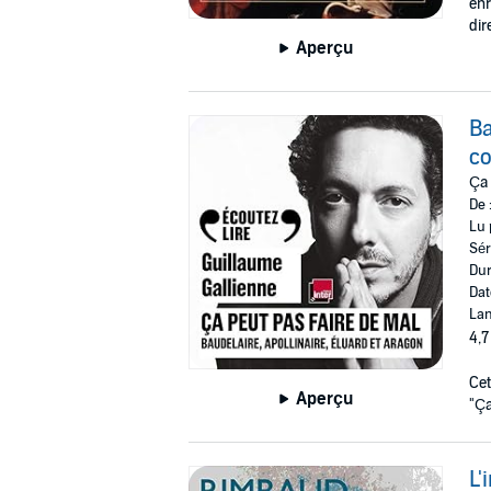
enr
dir
Aperçu
Ba
co
Ça 
De 
Lu 
Sér
Dur
Dat
Lan
4,7
Cet
Aperçu
"Ça
L'