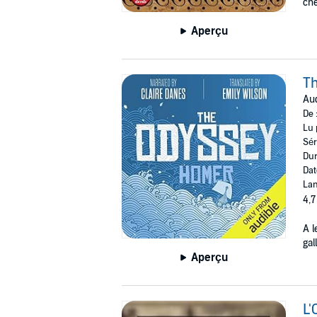
che
Aperçu
T
Aud
De 
Lu 
Sér
Dur
Dat
Lan
4,7
A l
gal
Aperçu
L'