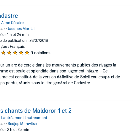
adastre
:
Aimé Césaire
par :
Jacques Martial
ée : 1 h et 24 min
e de publication : 26/07/2016
gue : Français
9 notations
ur un arc de cercle dans les mouvements publics des rivages la
mme est seule et splendide dans son jugement intègre » Ce
ume est constitué de la version définitive de Soleil cou coupé et de
ps perdu, réunis sous le titre général de Cadastre...
s chants de Maldoror 1 et 2
:
Lautréamont Lautréamont
par :
Redjep Mitrovitsa
ée : 2 h et 25 min