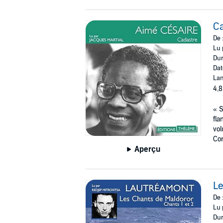
C
De 
Lu 
Dur
Dat
Lan
4,8
« S
fla
vol
Cor
Aperçu
Le
De 
Lu 
Dur