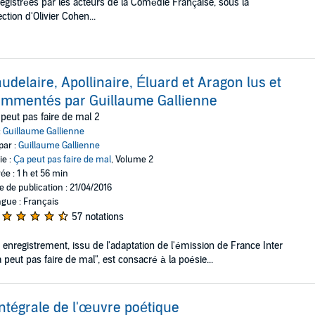
egistrées par les acteurs de la Comédie Française, sous la
ection d'Olivier Cohen...
udelaire, Apollinaire, Éluard et Aragon lus et
mmentés par Guillaume Gallienne
peut pas faire de mal 2
:
Guillaume Gallienne
par :
Guillaume Gallienne
ie :
Ça peut pas faire de mal
, Volume 2
ée : 1 h et 56 min
e de publication : 21/04/2016
gue : Français
57 notations
 enregistrement, issu de l'adaptation de l'émission de France Inter
 peut pas faire de mal", est consacré à la poésie...
intégrale de l'œuvre poétique