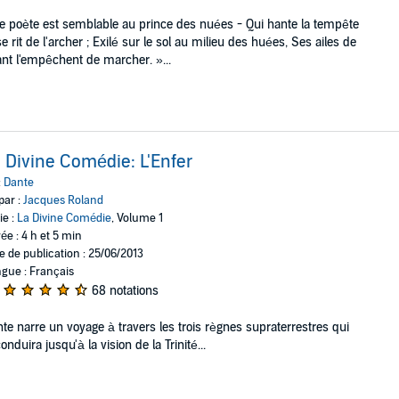
e poète est semblable au prince des nuées - Qui hante la tempête
se rit de l'archer ; Exilé sur le sol au milieu des huées, Ses ailes de
nt l'empêchent de marcher. »...
 Divine Comédie: L'Enfer
:
Dante
par :
Jacques Roland
ie :
La Divine Comédie
, Volume 1
ée : 4 h et 5 min
e de publication : 25/06/2013
gue : Français
68 notations
te narre un voyage à travers les trois règnes supraterrestres qui
conduira jusqu'à la vision de la Trinité...