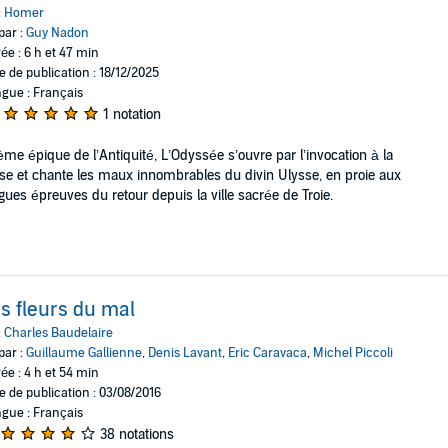
:
Homer
par :
Guy Nadon
ée : 6 h et 47 min
e de publication : 18/12/2025
gue : Français
1 notation
me épique de l’Antiquité, L’Odyssée s’ouvre par l’invocation à la
e et chante les maux innombrables du divin Ulysse, en proie aux
gues épreuves du retour depuis la ville sacrée de Troie.
s fleurs du mal
:
Charles Baudelaire
par :
Guillaume Gallienne
,
Denis Lavant
,
Eric Caravaca
,
Michel Piccoli
ée : 4 h et 54 min
e de publication : 03/08/2016
gue : Français
38 notations