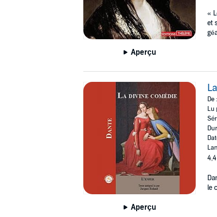
« L
et 
géa
Aperçu
La
De 
Lu 
Sér
Dur
Dat
Lan
4,4
Dan
le 
Aperçu