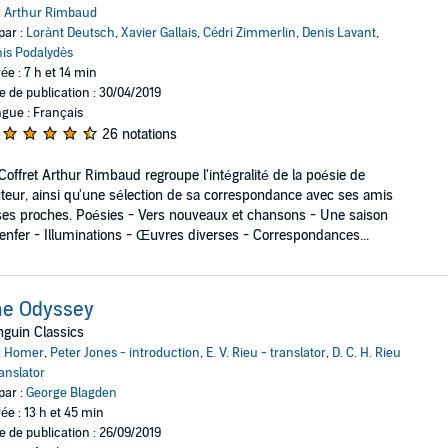
:
Arthur Rimbaud
par :
Lorànt Deutsch
,
Xavier Gallais
,
Cédri Zimmerlin
,
Denis Lavant
,
is Podalydès
ée : 7 h et 14 min
e de publication : 30/04/2019
gue : Français
26 notations
Coffret Arthur Rimbaud regroupe l'intégralité de la poésie de
uteur, ainsi qu'une sélection de sa correspondance avec ses amis
ses proches. Poésies - Vers nouveaux et chansons - Une saison
enfer - Illuminations - Œuvres diverses - Correspondances...
he Odyssey
guin Classics
:
Homer
,
Peter Jones - introduction
,
E. V. Rieu - translator
,
D. C. H. Rieu
ranslator
par :
George Blagden
ée : 13 h et 45 min
e de publication : 26/09/2019