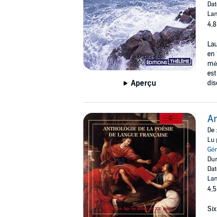
Dat
Lan
4,8
Lau
en 
mèr
est
Aperçu
disc
An
De 
Lu 
Gé
Dur
Dat
Lan
4,5
Six