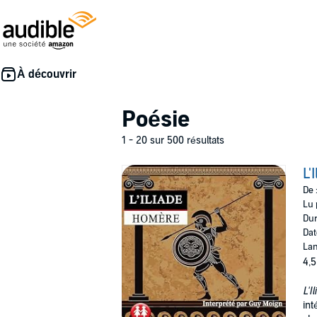
Poésie
1 - 20 sur 500 résultats
L'
De 
Lu 
Dur
Dat
Lan
4,5
L'Il
int