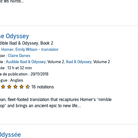
z les héros...
he Odyssey
ible Iliad & Odyssey, Book 2
:
Homer
,
Emily Wilson - translator
par :
Claire Danes
ie :
Audible Iliad & Odyssey
, Volume 2,
Iliad & Odyssey
, Volume 2
ée : 13 h et 32 min
e de publication : 20/11/2018
gue : Anglais
16 notations
ean, fleet-footed translation that recaptures Homer’s “nimble
lop” and brings an ancient epic to new life....
Odyssée