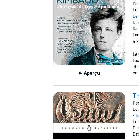
De 
Lu 
Den
Dur
Dat
Lan
4,3
Le 
l'a
et 
Aperçu
en 
T
Pen
De 
- t
Lu 
Dur
Dat