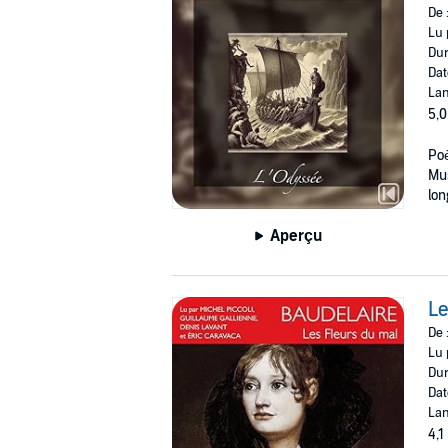
De 
Lu 
Dur
Dat
Lan
5,0
Poè
Mus
lon
Aperçu
Le
De 
Lu 
Dur
Dat
Lan
4,1