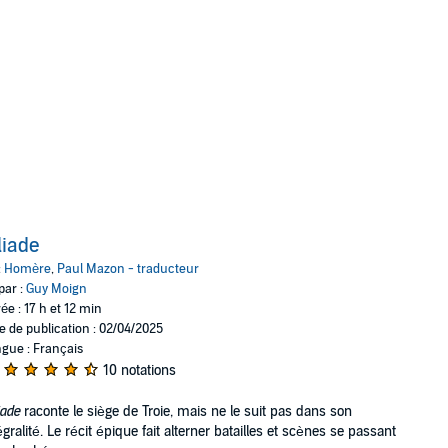
Iliade
:
Homère
,
Paul Mazon - traducteur
par :
Guy Moign
ée : 17 h et 12 min
e de publication : 02/04/2025
gue : Français
10 notations
iade
raconte le siège de Troie, mais ne le suit pas dans son
égralité. Le récit épique fait alterner batailles et scènes se passant