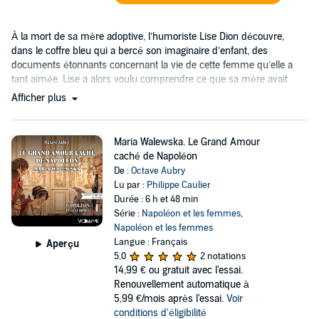
À la mort de sa mère adoptive, l’humoriste Lise Dion découvre,
dans le coffre bleu qui a bercé son imaginaire d’enfant, des
documents étonnants concernant la vie de cette femme qu’elle a
tant aimée. Lise a alors voulu comprendre ce que sa mère avait
vécu....
Afficher plus
Maria Walewska. Le Grand Amour
caché de Napoléon
De :
Octave Aubry
Lu par :
Philippe Caulier
Durée : 6 h et 48 min
Série :
Napoléon et les femmes
,
Napoléon et les femmes
Langue : Français
Aperçu
5,0
2 notations
14,99 €
ou gratuit avec l'essai.
Renouvellement automatique à
5,99 €/mois après l'essai.
Voir
conditions d'éligibilité