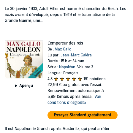
Le 30 janvier 1933, Adolf Hitler est nommé chancelier du Reich. Les
nazis avaient développé, depuis 1919 et le traumatisme de la
Grande Guerre, une...
L'empereur des rois
De :
Max Gallo
Lu par :
Jean-Marc Galéra
Durée : 15 h et 34 min
Série :
Napoléon
, Volume 3
Langue : Français
4,8
191 notations
22,99 €
ou gratuit avec l'essai.
Aperçu
Renouvellement automatique à
5,99 €/mois après l'essai.
Voir
conditions d'éligibilité
Essayez Standard gratuitement
Il est Napoléon le Grand : après Austerlitz, qui peut arrêter