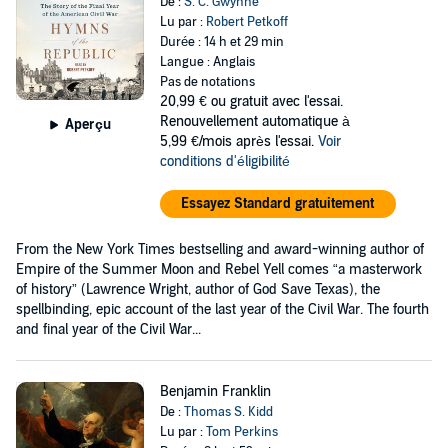
De :
S. C. Gwynne
Lu par :
Robert Petkoff
Durée : 14 h et 29 min
Langue : Anglais
Pas de notations
20,99 €
ou gratuit avec l'essai.
Renouvellement automatique à
Aperçu
5,99 €/mois après l'essai.
Voir
conditions d'éligibilité
Essayez Standard gratuitement
From the New York Times bestselling and award-winning author of
Empire of the Summer Moon and Rebel Yell comes “a masterwork
of history” (Lawrence Wright, author of God Save Texas), the
spellbinding, epic account of the last year of the Civil War. The fourth
and final year of the Civil War...
Benjamin Franklin
De :
Thomas S. Kidd
Lu par :
Tom Perkins