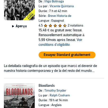
De :
Íñigo Bolinaga
Lu par :
Vicente Quintana
Durée : 7 h et 42 min
Série :
Breve Historia de
Langue : Espagnol
4,5
2 notations
Aperçu
15,48 €
ou gratuit avec l'essai.
Renouvellement automatique à
5,99 €/mois après l'essai.
Voir
conditions d'éligibilité
Essayez Standard gratuitement
La detallada radiografía de un episodio que marcó el devenir de
nuestra historia contemporánea y de la del resto del mundo....
Bloodlands
De :
Timothy Snyder
Lu par :
Ralph Cosham
Durée : 19 h et 14 min
Langue : Anglais