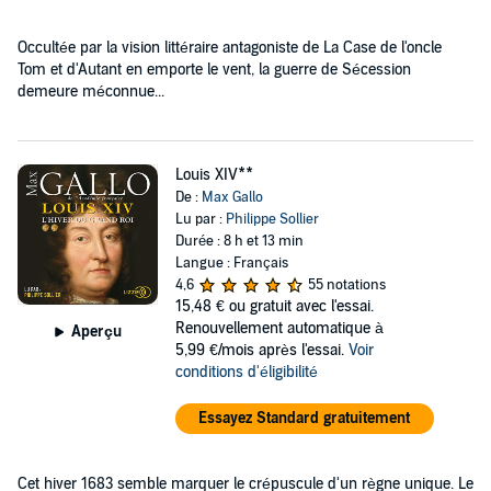
Occultée par la vision littéraire antagoniste de La Case de l'oncle
Tom et d'Autant en emporte le vent, la guerre de Sécession
demeure méconnue...
Louis XIV**
De :
Max Gallo
Lu par :
Philippe Sollier
Durée : 8 h et 13 min
Langue : Français
4,6
55 notations
15,48 €
ou gratuit avec l'essai.
Renouvellement automatique à
Aperçu
5,99 €/mois après l'essai.
Voir
conditions d'éligibilité
Essayez Standard gratuitement
Cet hiver 1683 semble marquer le crépuscule d'un règne unique. Le