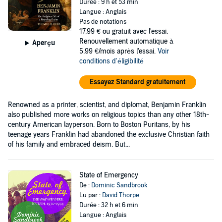
Durée : 9 h et 53 min
Langue : Anglais
Pas de notations
17,99 €
ou gratuit avec l'essai.
Renouvellement automatique à
Aperçu
5,99 €/mois après l'essai.
Voir
conditions d'éligibilité
Essayez Standard gratuitement
Renowned as a printer, scientist, and diplomat, Benjamin Franklin
also published more works on religious topics than any other 18th-
century American layperson. Born to Boston Puritans, by his
teenage years Franklin had abandoned the exclusive Christian faith
of his family and embraced deism. But...
State of Emergency
De :
Dominic Sandbrook
Lu par :
David Thorpe
Durée : 32 h et 6 min
Langue : Anglais