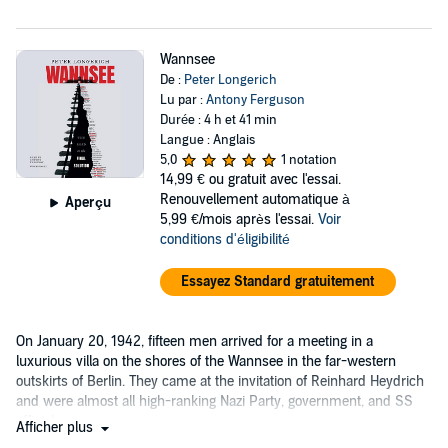
Wannsee
De :
Peter Longerich
Lu par :
Antony Ferguson
Durée : 4 h et 41 min
Langue : Anglais
5,0
1 notation
14,99 €
ou gratuit avec l'essai.
Renouvellement automatique à
Aperçu
5,99 €/mois après l'essai.
Voir
conditions d'éligibilité
Essayez Standard gratuitement
On January 20, 1942, fifteen men arrived for a meeting in a
luxurious villa on the shores of the Wannsee in the far-western
outskirts of Berlin. They came at the invitation of Reinhard Heydrich
and were almost all high-ranking Nazi Party, government, and SS
officials....
Afficher plus