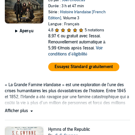
Lu par :
Joel Choucas
Durée : 3 h et 47 min
Série :
Histoire Irlandaise [French
Edition]
, Volume 3
Langue : Français
4,8
5 notations
Aperçu
8,97 €
ou gratuit avec l'essai.
Renouvellement automatique à
5,99 €/mois après l'essai.
Voir
conditions d'éligibilité
Essayez Standard gratuitement
« La Grande Famine irlandaise » est une exploration de l'une des
crises humanitaires les plus dévastatrices de l'histoire. Entre 1845
et 1852, l'Irlande a été ravagée par une famine catastrophique qui a
coûté la vie à plus d'un million de personnes et forcé des millions
d'autres à fuir leur patrie.
Afficher plus
Hymns of the Republic