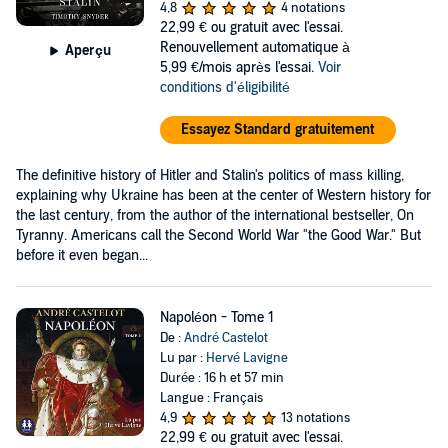
4,8
4 notations
22,99 €
ou gratuit avec l'essai.
Renouvellement automatique à
Aperçu
5,99 €/mois après l'essai.
Voir
conditions d'éligibilité
Essayez Standard gratuitement
The definitive history of Hitler and Stalin's politics of mass killing,
explaining why Ukraine has been at the center of Western history for
the last century, from the author of the international bestseller, On
Tyranny. Americans call the Second World War "the Good War." But
before it even began...
Napoléon - Tome 1
De :
André Castelot
Lu par :
Hervé Lavigne
Durée : 16 h et 57 min
Langue : Français
4,9
13 notations
22,99 €
ou gratuit avec l'essai.