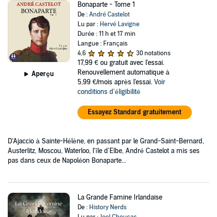
Bonaparte - Tome 1
De :
André Castelot
Lu par :
Hervé Lavigne
Durée : 11 h et 17 min
Langue : Français
4,6
30 notations
17,99 €
ou gratuit avec l'essai.
Renouvellement automatique à
Aperçu
5,99 €/mois après l'essai.
Voir
conditions d'éligibilité
Essayez Standard gratuitement
D'Ajaccio à Sainte-Hélène, en passant par le Grand-Saint-Bernard,
Austerlitz, Moscou, Waterloo, l'île d'Elbe, André Castelot a mis ses
pas dans ceux de Napoléon Bonaparte...
La Grande Famine Irlandaise
De :
History Nerds