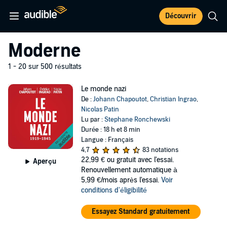
Découvrir
Moderne
1 - 20 sur 500 résultats
Le monde nazi
De :
Johann Chapoutot
,
Christian Ingrao
,
Nicolas Patin
Lu par :
Stephane Ronchewski
Durée : 18 h et 8 min
Langue : Français
4,7
83 notations
22,99 €
ou gratuit avec l'essai.
Aperçu
Renouvellement automatique à
5,99 €/mois après l'essai.
Voir
conditions d'éligibilité
Essayez Standard gratuitement