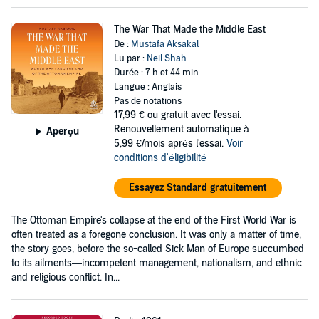
The War That Made the Middle East
De :
Mustafa Aksakal
Lu par :
Neil Shah
Durée : 7 h et 44 min
Langue : Anglais
Pas de notations
17,99 €
ou gratuit avec l'essai.
Renouvellement automatique à
Aperçu
5,99 €/mois après l'essai.
Voir
conditions d'éligibilité
Essayez Standard gratuitement
The Ottoman Empire's collapse at the end of the First World War is
often treated as a foregone conclusion. It was only a matter of time,
the story goes, before the so-called Sick Man of Europe succumbed
to its ailments—incompetent management, nationalism, and ethnic
and religious conflict. In...