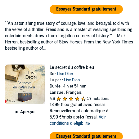
Essayez Standard gratuitement
""An astonishing true story of courage, love, and betrayal, told with
the verve of a thriller. Freedland is a master at weaving spellbinding
entertainments drawn from forgotten corners of history.""—Mick
Herron, bestselling author of Slow Horses From the New York Times
bestselling author of...
Le secret du coffre bleu
De :
Lise Dion
Lu par :
Lise Dion
Durée : 4 h et 54 min
Langue : Français
4,6
57 notations
13,99 €
ou gratuit avec l'essai.
Renouvellement automatique à
Aperçu
5,99 €/mois après l'essai.
Voir
conditions d'éligibilité
Essayez Standard gratuitement