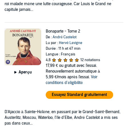
roi malade mène une lutte courageuse. Car Louis le Grand ne
capitule jamais...
Bonaparte - Tome 2
De :
André Castelot
Lu par :
Hervé Lavigne
Durée : 11 h et 47 min
Langue : Français
4,8
12 notations
17,99 €
ou gratuit avec l'essai.
Renouvellement automatique à
Aperçu
5,99 €/mois après l'essai.
Voir
conditions d'éligibilité
Essayez Standard gratuitement
D'Ajaccio à Sainte-Hélène, en passant par le Grand-Saint-Bernard,
Austerlitz, Moscou, Waterloo, l'île d'Elbe, André Castelot a mis ses
pas dans ceux...