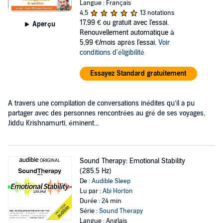
Langue : Français
4,5
13 notations
17,99 €
ou gratuit avec l'essai.
Aperçu
Renouvellement automatique à
5,99 €/mois après l'essai.
Voir
conditions d'éligibilité
Essayez Standard gratuitement
A travers une compilation de conversations inédites qu’il a pu
partager avec des personnes rencontrées au gré de ses voyages,
Jiddu Krishnamurti, éminent...
Sound Therapy: Emotional Stability
(285.5 Hz)
De :
Audible Sleep
Lu par :
Abi Horton
Durée : 24 min
Série :
Sound Therapy
Langue : Anglais