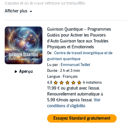
s'apaise et où le cœur retrouve sa tranquillité.
Afficher plus
Guérison Quantique – Programmes
Guidés pour Activer les Pouvoirs
d’Auto Guérison face aux Troubles
Physiques et Émotionnels
De :
Centre de travail énergétique et de
guérison quantique
Lu par :
Emmanuel Teillet
Durée : 2 h et 3 min
Aperçu
Langue : Français
4,8
4 notations
11,99 €
ou gratuit avec l'essai.
Renouvellement automatique à
5,99 €/mois après l'essai.
Voir
conditions d'éligibilité
Essayez Standard gratuitement