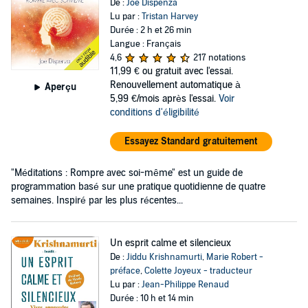
De :
Joe Dispenza
Lu par :
Tristan Harvey
Durée : 2 h et 26 min
Langue : Français
4,6
217 notations
11,99 €
ou gratuit avec l'essai.
Renouvellement automatique à
Aperçu
5,99 €/mois après l'essai.
Voir
conditions d'éligibilité
Essayez Standard gratuitement
"Méditations : Rompre avec soi-même" est un guide de
programmation basé sur une pratique quotidienne de quatre
semaines. Inspiré par les plus récentes...
Un esprit calme et silencieux
De :
Jiddu Krishnamurti
,
Marie Robert -
préface
,
Colette Joyeux - traducteur
Lu par :
Jean-Philippe Renaud
Durée : 10 h et 14 min