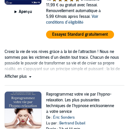
11,99 €
ou gratuit avec l'essai.
Renouvellement automatique à
Aperçu
5,99 €/mois après l'essai.
Voir
conditions d'éligibilité
Essayez Standard gratuitement
Créez la vie de vos rêves grâce à la loi de l'attraction ! Nous ne
sommes pas les victimes d'un destin tout tracé. Chacun de nous
possède le pouvoir de transformer sa vie et de créer sa propre
réalité, en s'appuyant sur un principe simple et puissant : la loi de
l'attraction.
Afficher plus
Reprogrammez votre vie par l'hypno-
relaxation. Les plus puissantes
techniques de l'hypnose ericksonienne
à votre service
De :
Éric Sonders
Lu par :
Bertrand Dubail