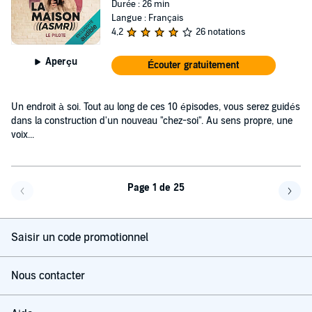
Durée : 26 min
Langue : Français
4,2
26 notations
Aperçu
Écouter gratuitement
Un endroit à soi. Tout au long de ces 10 épisodes, vous serez guidés
dans la construction d'un nouveau "chez-soi". Au sens propre, une
voix...
Page 1 de 25
Page précédente
Page 
Saisir un code promotionnel
Nous contacter