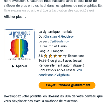
notre évolution. Chacun de nous naissons avec la possibilité de
s’élever de plus en plus haut dans les sphères de notre spiritualité.
Une expansion possible grâce à l’activation des capacités qui
sommeillent en nous...
Afficher plus
La dynamique mentale
De :
Christian H. Godefroy
Lu par :
Cyril Godefroy
Durée : 7 h et 13 min
Langue : Français
3,8
19 notations
14,99 €
ou gratuit avec l'essai.
Renouvellement automatique à
Aperçu
5,99 €/mois après l'essai.
Voir
conditions d'éligibilité
Essayez Standard gratuitement
Développez votre potentiel en libérant les 90% de votre cerveau que
vous n'exploitez pas avec la méthode de relaxation...