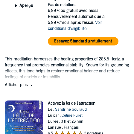
Pas de notations
Aperçu
6,99 €
ou gratuit avec l'essai.
Renouvellement automatique à
5,99 €/mois après l'essai.
Voir
conditions d'éligibilité
Essayez Standard gratuitement
This meditation harnesses the healing properties of 285.5 Hertz, a
frequency that promotes emotional stability. Known for its grounding
effects, this tone helps to restore emotional balance and reduce
feelings of anxiety or instability.
Afficher plus
Activez la loi de l'attraction
De :
Sandrine Gouraud
Lu par :
Céline Furet
Durée : 3 h et 26 min
Langue : Français
4,5
2 notations