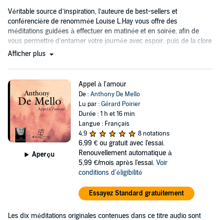
Véritable source d’inspiration, l’auteure de best-sellers et
conférencière de renommée Louise L.Hay vous offre des
méditations guidées à effectuer en matinée et en soirée, afin de
vous permettre d’entamer votre journée avec espoir, puis de la clore
avec joie....
Afficher plus
Appel à l'amour
De :
Anthony De Mello
Lu par :
Gérard Poirier
Durée : 1 h et 16 min
Langue : Français
4,9
8 notations
6,99 €
ou gratuit avec l'essai.
Renouvellement automatique à
Aperçu
5,99 €/mois après l'essai.
Voir
conditions d'éligibilité
Essayez Standard gratuitement
Les dix méditations originales contenues dans ce titre audio sont