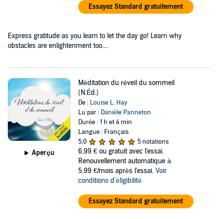
Essayez Standard gratuitement
Express gratitude as you learn to let the day go! Learn why
obstacles are enlightenment too....
Méditation du réveil du sommeil
(N.Éd.)
De :
Louise L. Hay
Lu par :
Danièle Panneton
Durée : 1 h et 4 min
Langue : Français
5,0
5 notations
6,99 €
ou gratuit avec l'essai.
Aperçu
Renouvellement automatique à
5,99 €/mois après l'essai.
Voir
conditions d'éligibilité
Essayez Standard gratuitement