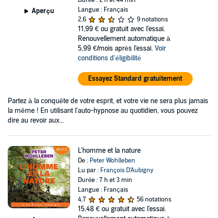
Durée : 2 h et 44 min
Langue : Français
Aperçu
2,6
9 notations
11,99 €
ou gratuit avec l'essai.
Renouvellement automatique à
5,99 €/mois après l'essai.
Voir
conditions d'éligibilité
Essayez Standard gratuitement
Partez à la conquête de votre esprit, et votre vie ne sera plus jamais
la même ! En utilisant l'auto-hypnose au quotidien, vous pouvez
dire au revoir aux...
L'homme et la nature
De :
Peter Wohlleben
Lu par :
François D'Aubigny
Durée : 7 h et 3 min
Langue : Français
4,7
56 notations
15,48 €
ou gratuit avec l'essai.