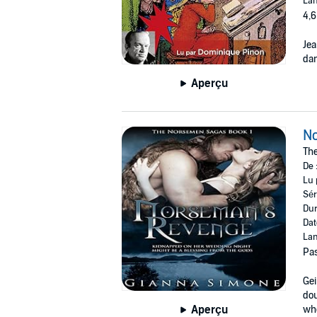
Lan
4,6
Jea
dan
Aperçu
N
Th
De 
Lu 
Sér
Dur
Dat
Lan
Pas
Gei
dou
Aperçu
whe