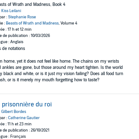
sts of Wrath and Madness, Book 4
:
Kiss Leilani
par :
Stephanie Rose
ie :
Beasts of Wrath and Madness
, Volume 4
ée : 17 h et 12 min
e de publication : 10/03/2026
gue : Anglais
 de notations
m home, yet it does not feel like home. The chains on my wrists
 ankles are gone, but those around my heart tighten. Is the world
ly black and white, or is it just my vision failing? Does all food turn
ash, or is it merely my mouth forgetting how to taste?
 prisonnière du roi
:
Gilbert Bordes
par :
Catherine Gautier
ée : 11 h et 23 min
e de publication : 26/10/2021
gue : Français