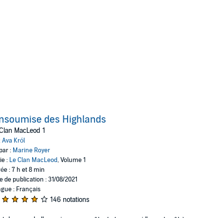
Insoumise des Highlands
Clan MacLeod 1
:
Ava Król
par :
Marine Royer
ie :
Le Clan MacLeod
, Volume 1
ée : 7 h et 8 min
e de publication : 31/08/2021
gue : Français
146 notations