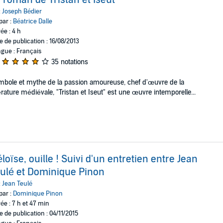
 roman de Tristan et Iseut
:
Joseph Bédier
par :
Béatrice Dalle
ée : 4 h
e de publication : 16/08/2013
gue : Français
35 notations
bole et mythe de la passion amoureuse, chef d'œuvre de la
térature médiévale, "Tristan et Iseut" est une œuvre intemporelle...
loïse, ouille ! Suivi d'un entretien entre Jean
ulé et Dominique Pinon
:
Jean Teulé
par :
Dominique Pinon
ée : 7 h et 47 min
e de publication : 04/11/2015