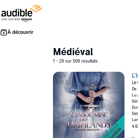
Médiéval
1 - 20 sur 500 résultats
L'
Le 
De 
Lu 
Sér
Dur
Dat
Lan
4,0