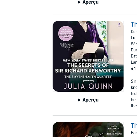
Aperçu
Th
De 
Lu 
Sér
Dur
Dat
Lan
4,1
Sir
kno
hid
Aperçu
he 
the
Th
Far