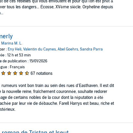
est de ces rebelles qui vous envoûtent et pour qui l'on est prêt à
ver tous les dangers... Écosse, XVème siècle. Orpheline depuis
...
merly
:
Marina M. L.
par :
Eny Heli
,
Valentin du Caynes
,
Abel Goehrs
,
Sandra Parra
ée : 12 h et 53 min
e de publication : 15/01/2026
gue : Français
67 notations
 rumeurs vont bon train au sein des rues d'Easthaven. Il est dit
 la nouvelle reine, fraîchement couronnée, souhaite redorer
mage de certains nobles de la cour dont la réputation a été
achée par leur vie de débauche. Farell Harrys est beau, riche et
térieux.