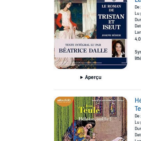
Le
De 
Lu 
Dur
Dat
Lan
4,0
Sym
lit
Aperçu
Hé
Te
De 
Lu 
Dur
Dat