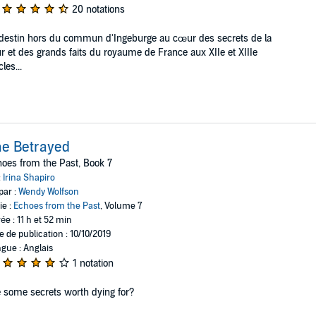
20 notations
destin hors du commun d'Ingeburge au cœur des secrets de la
r et des grands faits du royaume de France aux XIIe et XIIIe
cles...
e Betrayed
oes from the Past, Book 7
:
Irina Shapiro
par :
Wendy Wolfson
ie :
Echoes from the Past
, Volume 7
ée : 11 h et 52 min
e de publication : 10/10/2019
gue : Anglais
1 notation
 some secrets worth dying for?