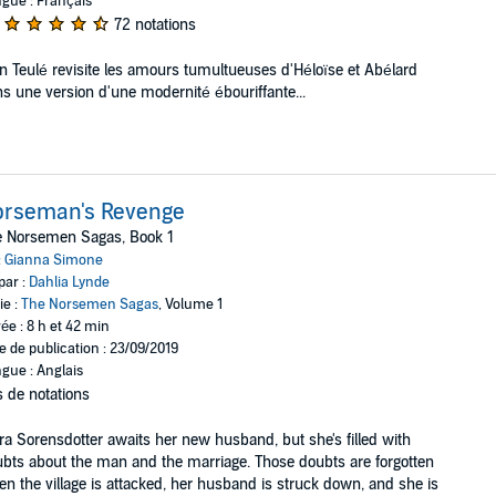
gue : Français
72 notations
n Teulé revisite les amours tumultueuses d'Héloïse et Abélard
s une version d'une modernité ébouriffante...
orseman's Revenge
e Norsemen Sagas, Book 1
:
Gianna Simone
par :
Dahlia Lynde
ie :
The Norsemen Sagas
, Volume 1
ée : 8 h et 42 min
e de publication : 23/09/2019
gue : Anglais
 de notations
ra Sorensdotter awaits her new husband, but she's filled with
bts about the man and the marriage. Those doubts are forgotten
n the village is attacked, her husband is struck down, and she is