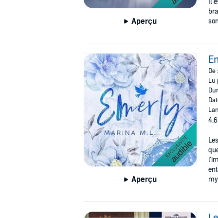
Il 
bra
Aperçu
son
E
De 
Lu 
Dur
Dat
Lan
4,6
Les
que
l'i
ent
Aperçu
mys