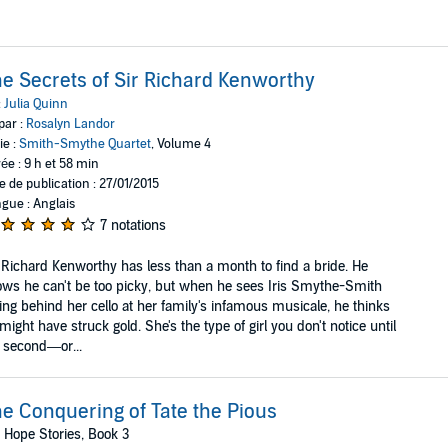
e Secrets of Sir Richard Kenworthy
:
Julia Quinn
par :
Rosalyn Landor
ie :
Smith-Smythe Quartet
, Volume 4
ée : 9 h et 58 min
e de publication : 27/01/2015
gue : Anglais
7 notations
 Richard Kenworthy has less than a month to find a bride. He
ws he can't be too picky, but when he sees Iris Smythe-Smith
ing behind her cello at her family's infamous musicale, he thinks
might have struck gold. She's the type of girl you don't notice until
 second—or...
e Conquering of Tate the Pious
 Hope Stories, Book 3