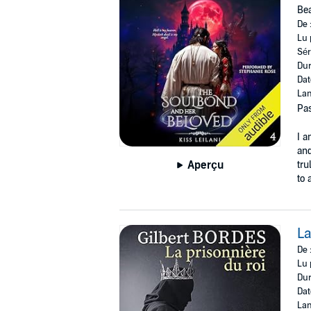
Bea
De 
Lu 
Sér
Dur
Dat
Lan
Pas
I a
and
Aperçu
tru
to 
La
De 
Lu 
Dur
Dat
Lan