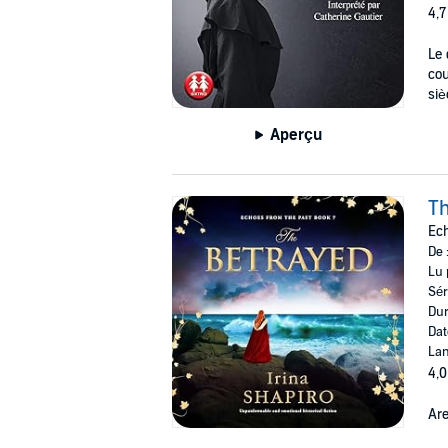
4,7
Le 
cou
siè
Aperçu
Th
Ech
De 
Lu 
Sér
Dur
Dat
Lan
4,0
Are