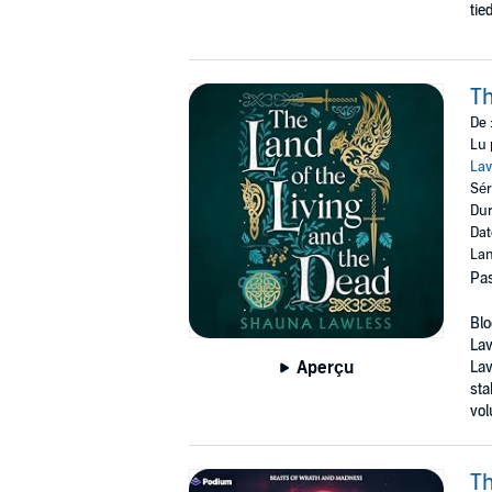
tie
Th
De 
Lu 
Lav
Sér
Dur
Dat
Lan
Pas
Blo
Law
Aperçu
Lav
sta
vol
Th