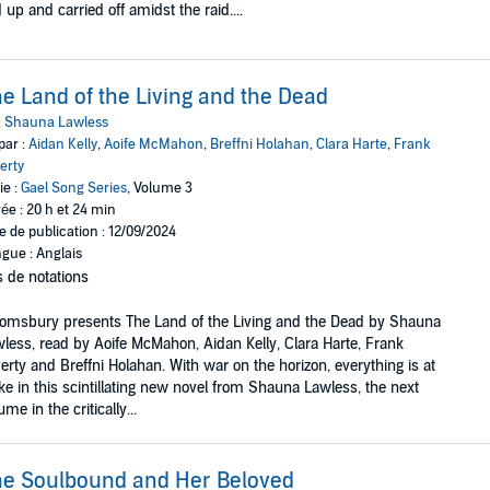
d up and carried off amidst the raid....
e Land of the Living and the Dead
:
Shauna Lawless
par :
Aidan Kelly
,
Aoife McMahon
,
Breffni Holahan
,
Clara Harte
,
Frank
erty
ie :
Gael Song Series
, Volume 3
ée : 20 h et 24 min
e de publication : 12/09/2024
gue : Anglais
 de notations
omsbury presents The Land of the Living and the Dead by Shauna
less, read by Aoife McMahon, Aidan Kelly, Clara Harte, Frank
erty and Breffni Holahan. With war on the horizon, everything is at
ke in this scintillating new novel from Shauna Lawless, the next
ume in the critically...
e Soulbound and Her Beloved