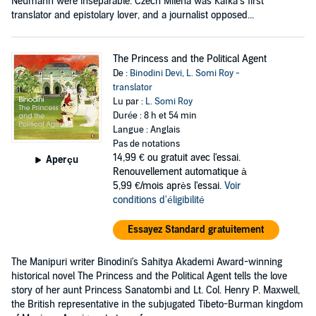
Neumann were inseparable. Czech Milena was Kafka’s first
translator and epistolary lover, and a journalist opposed...
The Princess and the Political Agent
De :
Binodini Devi
,
L. Somi Roy -
translator
Lu par :
L. Somi Roy
Durée : 8 h et 54 min
Langue : Anglais
Pas de notations
14,99 €
ou gratuit avec l'essai.
Aperçu
Renouvellement automatique à
5,99 €/mois après l'essai.
Voir
conditions d'éligibilité
Essayez Standard gratuitement
The Manipuri writer Binodini's Sahitya Akademi Award-winning
historical novel The Princess and the Political Agent tells the love
story of her aunt Princess Sanatombi and Lt. Col. Henry P. Maxwell,
the British representative in the subjugated Tibeto-Burman kingdom