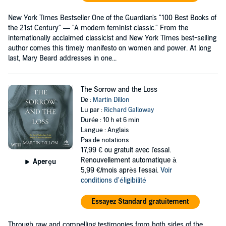
New York Times Bestseller One of the Guardian's "100 Best Books of
the 21st Century" — "A modern feminist classic." From the
internationally acclaimed classicist and New York Times best-selling
author comes this timely manifesto on women and power. At long
last, Mary Beard addresses in one...
The Sorrow and the Loss
De :
Martin Dillon
Lu par :
Richard Galloway
Durée : 10 h et 6 min
Langue : Anglais
Pas de notations
17,99 €
ou gratuit avec l'essai.
Renouvellement automatique à
Aperçu
5,99 €/mois après l'essai.
Voir
conditions d'éligibilité
Essayez Standard gratuitement
Through raw and compelling testimonies from both sides of the