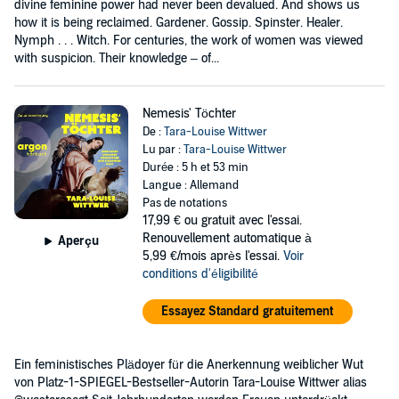
divine feminine power had never been devalued. And shows us
how it is being reclaimed. Gardener. Gossip. Spinster. Healer.
Nymph . . . Witch. For centuries, the work of women was viewed
with suspicion. Their knowledge – of...
Nemesis' Töchter
De :
Tara-Louise Wittwer
Lu par :
Tara-Louise Wittwer
Durée : 5 h et 53 min
Langue : Allemand
Pas de notations
17,99 €
ou gratuit avec l'essai.
Renouvellement automatique à
Aperçu
5,99 €/mois après l'essai.
Voir
conditions d'éligibilité
Essayez Standard gratuitement
Ein feministisches Plädoyer für die Anerkennung weiblicher Wut
von Platz-1-SPIEGEL-Bestseller-Autorin Tara-Louise Wittwer alias