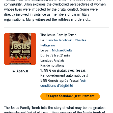
community, Dillon explores the overlooked perspectives of women
whose lives were impacted by the brutal conflict. Some were
directly involved in violence as members of paramilitary
organisations. Many witnessed the ruthless murders of...
The Jesus Family Tomb
De :
Simcha Jacobovici
,
Charles
Pellegrino
Lu par :
Michael Ciulla
Durée : 9 h et 21 min
Langue : Anglais
Pas de notations
17,99 €
ou gratuit avec l'essai.
Aperçu
Renouvellement automatique à
5,99 €/mois après l'essai.
Voir
conditions d'éligibilité
Essayez Standard gratuitement
The Jesus Family Tomb tells the story of what may be the greatest
archaeological find of all time—the discovery of the family tomb of