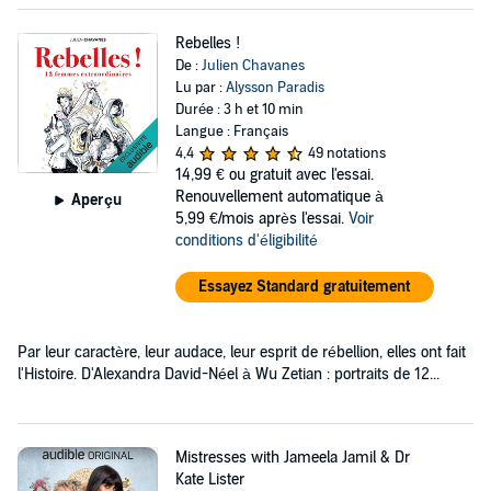
Rebelles !
De :
Julien Chavanes
Lu par :
Alysson Paradis
Durée : 3 h et 10 min
Langue : Français
4,4
49 notations
14,99 €
ou gratuit avec l'essai.
Renouvellement automatique à
Aperçu
5,99 €/mois après l'essai.
Voir
conditions d'éligibilité
Essayez Standard gratuitement
Par leur caractère, leur audace, leur esprit de rébellion, elles ont fait
l'Histoire. D'Alexandra David-Néel à Wu Zetian : portraits de 12...
Mistresses with Jameela Jamil & Dr
Kate Lister