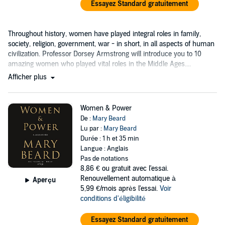
Essayez Standard gratuitement
Throughout history, women have played integral roles in family,
society, religion, government, war - in short, in all aspects of human
civilization. Professor Dorsey Armstrong will introduce you to 10
amazing women who played vital roles in the Middle Ages....
Afficher plus
Women & Power
De :
Mary Beard
Lu par :
Mary Beard
Durée : 1 h et 35 min
Langue : Anglais
Pas de notations
8,86 €
ou gratuit avec l'essai.
Renouvellement automatique à
Aperçu
5,99 €/mois après l'essai.
Voir
conditions d'éligibilité
Essayez Standard gratuitement