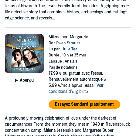
Jesus of Nazareth The Jesus Family Tomb includes: A gripping real-
life detective story that combines history, archaeology and cutting-
edge science, and reveals...
Milena and Margarete
De :
Gwen Strauss
Lu par :
Julie Teal
Durée : 10 h et 35 min
Langue : Anglais
Pas de notations
17,99 €
ou gratuit avec l'essai.
Renouvellement automatique à
Aperçu
5,99 €/mois après l'essai.
Voir
conditions d'éligibilité
Essayez Standard gratuitement
A profoundly moving celebration of love under the darkest of
circumstances From the moment they met in 1940 in Ravensbrück
concentration camp, Milena Jesenska and Margarete Buber-