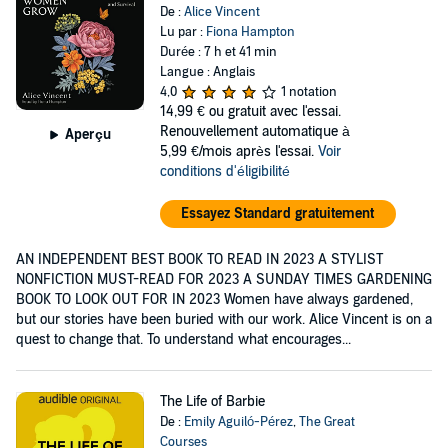
De :
Alice Vincent
Lu par :
Fiona Hampton
Durée : 7 h et 41 min
Langue : Anglais
4,0
1 notation
14,99 €
ou gratuit avec l'essai.
Renouvellement automatique à
Aperçu
5,99 €/mois après l'essai.
Voir
conditions d'éligibilité
Essayez Standard gratuitement
AN INDEPENDENT BEST BOOK TO READ IN 2023 A STYLIST
NONFICTION MUST-READ FOR 2023 A SUNDAY TIMES GARDENING
BOOK TO LOOK OUT FOR IN 2023 Women have always gardened,
but our stories have been buried with our work. Alice Vincent is on a
quest to change that. To understand what encourages...
The Life of Barbie
De :
Emily Aguiló-Pérez
,
The Great
Courses