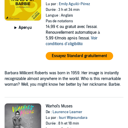
Lu par :
Emily Aguiló-Pérez
Durée : 3 h et 34 min
Langue : Anglais
Pas de notations
14,99 €
ou gratuit avec l'essai.
Aperçu
Renouvellement automatique à
5,99 €/mois après l'essai.
Voir
conditions d'éligibilité
Essayez Standard gratuitement
Barbara Millicent Roberts was born in 1959. Her image is instantly
recognizable almost anywhere in the world. Who is this remarkable
woman? Well, you might know her better by her nickname: Barbie.
Warhol's Muses
De :
Laurence Leamer
Lu par :
Isuri Wijesundara
Durée : 8 h et 18 min