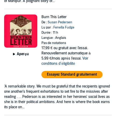
of Manipur. A poignant story of...
Burn This Letter
De :
Susan Pedersen
Lu par :
Fenella Fudge
Durée : 11 h
Langue : Anglais
Pas de notations
17,99 €
ou gratuit avec l'essai.
Renouvellement automatique à
Aperçu
5,99 €/mois après l'essai.
Voir
conditions d'éligibilité
Essayez Standard gratuitement
'A remarkable story. We must be grateful that the recipients ignored
one another's frequent exhortations to set fire to the missives after
reading . . . Pederson is as interested in her heroines' social lives as
she is in their political ambitions. And here is where the book earns
its place on...