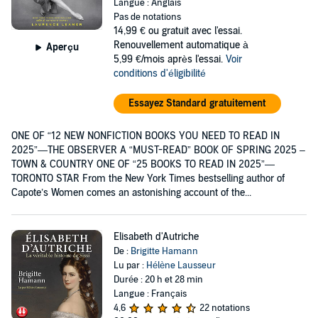
Langue : Anglais
Pas de notations
14,99 €
ou gratuit avec l'essai.
Renouvellement automatique à
Aperçu
5,99 €/mois après l'essai.
Voir
conditions d'éligibilité
Essayez Standard gratuitement
ONE OF “12 NEW NONFICTION BOOKS YOU NEED TO READ IN
2025”—THE OBSERVER A “MUST-READ” BOOK OF SPRING 2025 –
TOWN & COUNTRY ONE OF “25 BOOKS TO READ IN 2025”—
TORONTO STAR From the New York Times bestselling author of
Capote’s Women comes an astonishing account of the...
Elisabeth d'Autriche
De :
Brigitte Hamann
Lu par :
Hélène Lausseur
Durée : 20 h et 28 min
Langue : Français
4,6
22 notations