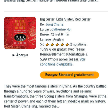
@wastarasagt Seit Jahrhunderten werden Frauen unterdrückt.
Big Sister, Little Sister, Red Sister
De :
Jung Chang
Lu par :
Catherine Ho
Durée : 12 h et 6 min
Langue : Anglais
5,0
2 notations
16,99 €
ou gratuit avec l'essai.
Renouvellement automatique à
Aperçu
5,99 €/mois après l'essai.
Voir
conditions d'éligibilité
Essayez Standard gratuitement
They were the most famous sisters in China. As the country battled
through a hundred years of wars, revolutions and seismic
transformations, the three Soong sisters from Shanghai were at the
center of power, and each of them left an indelible mark on history.
Red Sister, Ching-ling, married the...