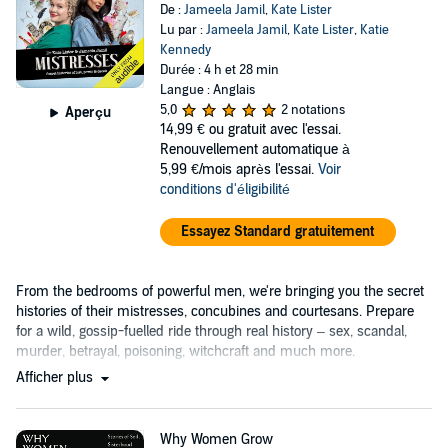
De :
Jameela Jamil
,
Kate Lister
Lu par :
Jameela Jamil
,
Kate Lister
,
Katie
Kennedy
Durée : 4 h et 28 min
Langue : Anglais
5,0
2 notations
Aperçu
14,99 €
ou gratuit avec l'essai.
Renouvellement automatique à
5,99 €/mois après l'essai.
Voir
conditions d'éligibilité
Essayez Standard gratuitement
From the bedrooms of powerful men, we're bringing you the secret
histories of their mistresses, concubines and courtesans. Prepare
for a wild, gossip-fuelled ride through real history – sex, scandal,
murder, betrayal, poisoning, witchcraft and much more.
Afficher plus
Why Women Grow