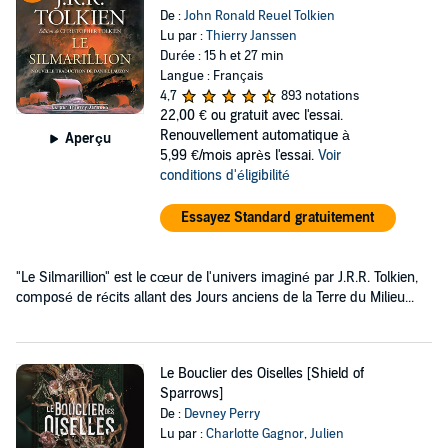
De :
John Ronald Reuel Tolkien
Lu par :
Thierry Janssen
Durée : 15 h et 27 min
Langue : Français
4,7
893 notations
22,00 €
ou gratuit avec l'essai.
Renouvellement automatique à
Aperçu
5,99 €/mois après l'essai.
Voir
conditions d'éligibilité
Essayez Standard gratuitement
"Le Silmarillion" est le cœur de l'univers imaginé par J.R.R. Tolkien,
composé de récits allant des Jours anciens de la Terre du Milieu...
Le Bouclier des Oiselles [Shield of
Sparrows]
De :
Devney Perry
Lu par :
Charlotte Gagnor
,
Julien