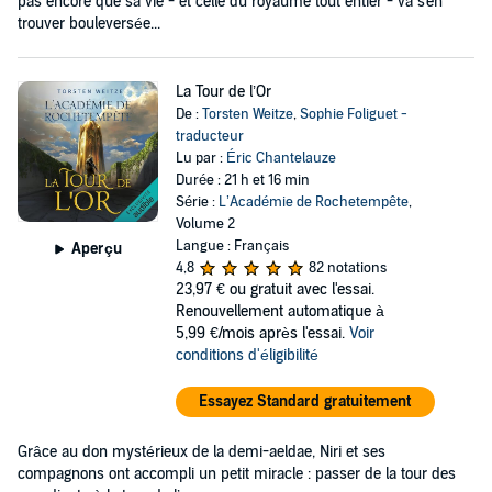
pas encore que sa vie - et celle du royaume tout entier - va s'en
trouver bouleversée...
La Tour de l’Or
De :
Torsten Weitze
,
Sophie Foliguet -
traducteur
Lu par :
Éric Chantelauze
Durée : 21 h et 16 min
Série :
L’Académie de Rochetempête
,
Volume 2
Langue : Français
Aperçu
4,8
82 notations
23,97 €
ou gratuit avec l'essai.
Renouvellement automatique à
5,99 €/mois après l'essai.
Voir
conditions d'éligibilité
Essayez Standard gratuitement
Grâce au don mystérieux de la demi-aeldae, Niri et ses
compagnons ont accompli un petit miracle : passer de la tour des