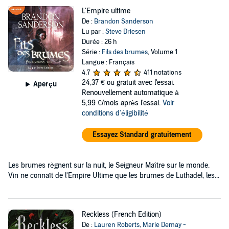
L'Empire ultime
De :
Brandon Sanderson
Lu par :
Steve Driesen
Durée : 26 h
Série :
Fils des brumes
, Volume 1
Langue : Français
4,7
411 notations
24,37 €
ou gratuit avec l'essai.
Aperçu
Renouvellement automatique à
5,99 €/mois après l'essai.
Voir
conditions d'éligibilité
Essayez Standard gratuitement
Les brumes règnent sur la nuit, le Seigneur Maître sur le monde.
Vin ne connaît de l'Empire Ultime que les brumes de Luthadel, les...
Reckless (French Edition)
De :
Lauren Roberts
,
Marie Demay -