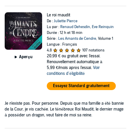
Le roi maudit
De :
Juliette Pierce
Lu par :
Renaud Dehesdin
,
Eve Reinquin
Durée : 12 h et 18 min
Série :
Les Amants de Cendre
, Volume 1
Langue : Français
4,8
107 notations
20,99 €
ou gratuit avec l'essai.
Aperçu
Renouvellement automatique à
5,99 €/mois après l'essai.
Voir
conditions d'éligibilité
Essayez Standard gratuitement
Je n'existe pas. Pour personne. Depuis que ma famille a été bannie
de la Cour, je vis cachée. Le ténébreux Roi Maudit, le dernier mage
à posséder un dragon, veut faire de moi sa reine.