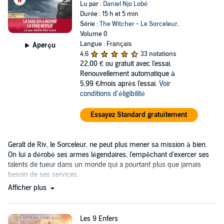
Lu par :
Daniel Njo Lobé
Durée : 15 h et 5 min
Série :
The Witcher - Le Sorceleur
,
Volume 0
Langue : Français
Aperçu
4,6
33 notations
22,00 €
ou gratuit avec l'essai.
Renouvellement automatique à
5,99 €/mois après l'essai.
Voir
conditions d'éligibilité
Essayez Standard gratuitement
Geralt de Riv, le Sorceleur, ne peut plus mener sa mission à bien.
On lui a dérobé ses armes légendaires, l'empêchant d'exercer ses
talents de tueur dans un monde qui a pourtant plus que jamais
besoin de ses services.
Afficher plus
Les 9 Enfers