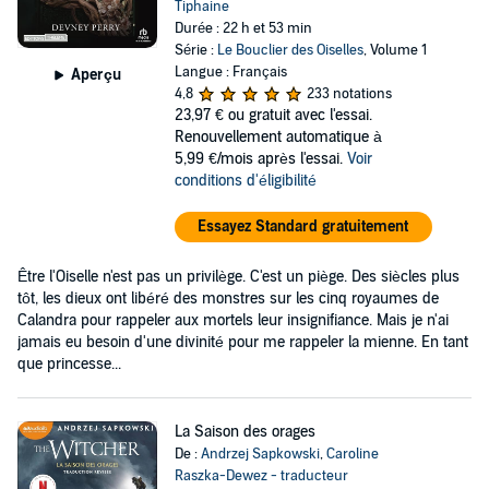
Tiphaine
Durée : 22 h et 53 min
Série :
Le Bouclier des Oiselles
, Volume 1
Langue : Français
Aperçu
4,8
233 notations
23,97 €
ou gratuit avec l'essai.
Renouvellement automatique à
5,99 €/mois après l'essai.
Voir
conditions d'éligibilité
Essayez Standard gratuitement
Être l'Oiselle n'est pas un privilège. C'est un piège. Des siècles plus
tôt, les dieux ont libéré des monstres sur les cinq royaumes de
Calandra pour rappeler aux mortels leur insignifiance. Mais je n'ai
jamais eu besoin d'une divinité pour me rappeler la mienne. En tant
que princesse...
La Saison des orages
De :
Andrzej Sapkowski
,
Caroline
Raszka-Dewez - traducteur