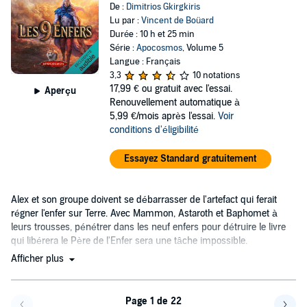
De :
Dimitrios Gkirgkiris
Lu par :
Vincent de Boüard
Durée : 10 h et 25 min
Série :
Apocosmos
, Volume 5
Langue : Français
3,3
10 notations
17,99 €
ou gratuit avec l'essai.
Aperçu
Renouvellement automatique à
5,99 €/mois après l'essai.
Voir
conditions d'éligibilité
Essayez Standard gratuitement
Alex et son groupe doivent se débarrasser de l'artefact qui ferait
régner l'enfer sur Terre. Avec Mammon, Astaroth et Baphomet à
leurs trousses, pénétrer dans les neuf enfers pour détruire le livre
qui libérera le Père de l'Enfer sera une tâche impossible.
Afficher plus
Page 1 de 22