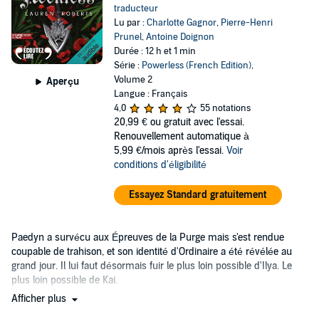
traducteur
Lu par :
Charlotte Gagnor
,
Pierre-Henri
Prunel
,
Antoine Doignon
Durée : 12 h et 1 min
Série :
Powerless (French Edition)
,
Volume 2
Aperçu
Langue : Français
4,0
55 notations
20,99 €
ou gratuit avec l'essai.
Renouvellement automatique à
5,99 €/mois après l'essai.
Voir
conditions d'éligibilité
Essayez Standard gratuitement
Paedyn a survécu aux Épreuves de la Purge mais s'est rendue
coupable de trahison, et son identité d'Ordinaire a été révélée au
grand jour. Il lui faut désormais fuir le plus loin possible d'Ilya. Le
plus loin possible de Kai.
Afficher plus