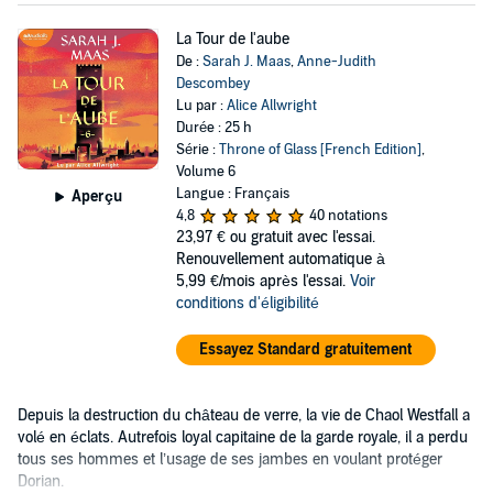
La Tour de l'aube
De :
Sarah J. Maas
,
Anne-Judith
Descombey
Lu par :
Alice Allwright
Durée : 25 h
Série :
Throne of Glass [French Edition]
,
Volume 6
Langue : Français
Aperçu
4,8
40 notations
23,97 €
ou gratuit avec l'essai.
Renouvellement automatique à
5,99 €/mois après l'essai.
Voir
conditions d'éligibilité
Essayez Standard gratuitement
Depuis la destruction du château de verre, la vie de Chaol Westfall a
volé en éclats. Autrefois loyal capitaine de la garde royale, il a perdu
tous ses hommes et l’usage de ses jambes en voulant protéger
Dorian.