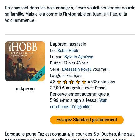
En chassant dans les bois enneigés, Feyre voulait seulement nourrir
sa famille. Mais elle a commis l'irréparable en tuant un Fae, et la
voici emmenée...
L'apprenti assassin
De :
Robin Hobb
Lu par :
Sylvain Agaësse
Durée : 17 h et 48 min
Série :
L'Assassin Royal
, Volume 1
Langue : Français
4,8
4 532 notations
22,00 €
ou gratuit avec l'essai.
Aperçu
Renouvellement automatique à
5,99 €/mois après l'essai.
Voir
conditions d'éligibilité
Essayez Standard gratuitement
Lorsque le jeune Fitz est conduit à la cour des Six-Duchés, il ne sait