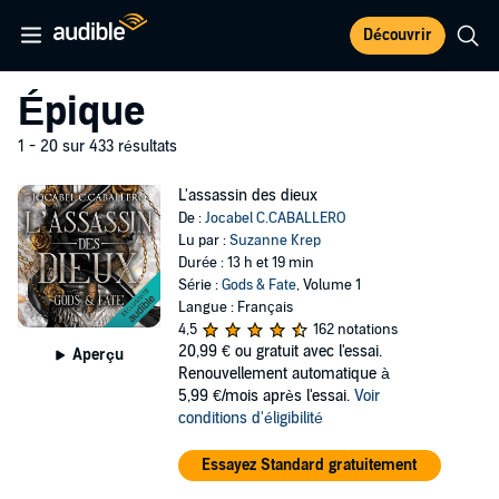
Découvrir
Épique
1 - 20 sur 433 résultats
L'assassin des dieux
De :
Jocabel C.CABALLERO
Lu par :
Suzanne Krep
Durée : 13 h et 19 min
Série :
Gods & Fate
, Volume 1
Langue : Français
4,5
162 notations
20,99 €
ou gratuit avec l'essai.
Aperçu
Renouvellement automatique à
5,99 €/mois après l'essai.
Voir
conditions d'éligibilité
Essayez Standard gratuitement