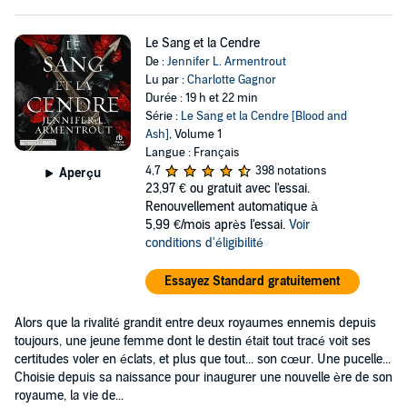
Le Sang et la Cendre
De :
Jennifer L. Armentrout
Lu par :
Charlotte Gagnor
Durée : 19 h et 22 min
Série :
Le Sang et la Cendre [Blood and
Ash]
, Volume 1
Langue : Français
4,7
398 notations
Aperçu
23,97 €
ou gratuit avec l'essai.
Renouvellement automatique à
5,99 €/mois après l'essai.
Voir
conditions d'éligibilité
Essayez Standard gratuitement
Alors que la rivalité grandit entre deux royaumes ennemis depuis
toujours, une jeune femme dont le destin était tout tracé voit ses
certitudes voler en éclats, et plus que tout... son cœur. Une pucelle...
Choisie depuis sa naissance pour inaugurer une nouvelle ère de son
royaume, la vie de...