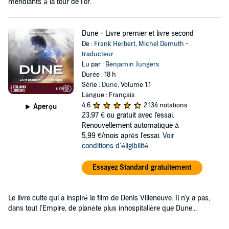
mendiants à la tour de l’or.
Dune - Livre premier et livre second
De :
Frank Herbert
,
Michel Demuth -
traducteur
Lu par :
Benjamin Jungers
Durée : 18 h
Série :
Dune
, Volume 1.1
Langue : Français
4,6
2 134 notations
Aperçu
23,97 €
ou gratuit avec l'essai.
Renouvellement automatique à
5,99 €/mois après l'essai.
Voir
conditions d'éligibilité
Essayez Standard gratuitement
Le livre culte qui a inspiré le film de Denis Villeneuve. Il n'y a pas,
dans tout l'Empire, de planète plus inhospitalière que Dune...