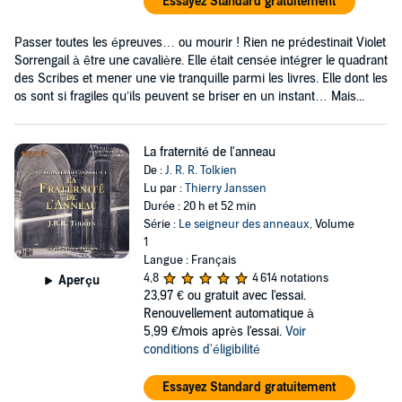
Essayez Standard gratuitement
Passer toutes les épreuves… ou mourir ! Rien ne prédestinait Violet
Sorrengail à être une cavalière. Elle était censée intégrer le quadrant
des Scribes et mener une vie tranquille parmi les livres. Elle dont les
os sont si fragiles qu’ils peuvent se briser en un instant… Mais...
La fraternité de l'anneau
De :
J. R. R. Tolkien
Lu par :
Thierry Janssen
Durée : 20 h et 52 min
Série :
Le seigneur des anneaux
, Volume
1
Langue : Français
4,8
4 614 notations
Aperçu
23,97 €
ou gratuit avec l'essai.
Renouvellement automatique à
5,99 €/mois après l'essai.
Voir
conditions d'éligibilité
Essayez Standard gratuitement