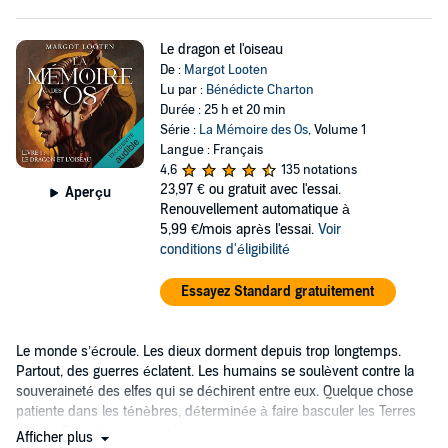
Le dragon et l'oiseau
De :
Margot Looten
Lu par :
Bénédicte Charton
Durée : 25 h et 20 min
Série :
La Mémoire des Os
, Volume 1
Langue : Français
4,6
135 notations
23,97 €
ou gratuit avec l'essai.
Aperçu
Renouvellement automatique à
5,99 €/mois après l'essai.
Voir
conditions d'éligibilité
Essayez Standard gratuitement
Le monde s’écroule. Les dieux dorment depuis trop longtemps.
Partout, des guerres éclatent. Les humains se soulèvent contre la
souveraineté des elfes qui se déchirent entre eux. Quelque chose
patiente dans les ténèbres, déterminée à faire basculer les Terres
Mères. C’est dans ce sombre contexte...
Afficher plus