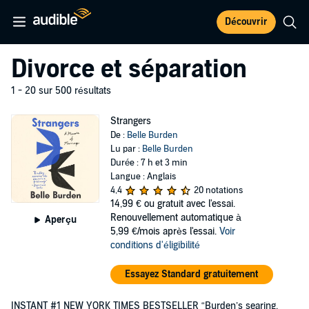
Découvrir
Divorce et séparation
1 - 20 sur 500 résultats
Strangers
De :
Belle Burden
Lu par :
Belle Burden
Durée : 7 h et 3 min
Langue : Anglais
4,4
20 notations
14,99 €
ou gratuit avec l'essai.
Renouvellement automatique à
Aperçu
5,99 €/mois après l'essai.
Voir
conditions d'éligibilité
Essayez Standard gratuitement
INSTANT #1 NEW YORK TIMES BESTSELLER “Burden’s searing,