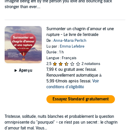
Imagine being left by the person you love and bouncing back
stronger than ever....
Surmonter un chagrin d'amour et une
rupture - Le livre de l'entraide
De :
Anna-Maria Perlich
Lu par :
Emma Lefebre
Durée : 1 h
Langue : Français
2,5
2 notations
7,99 €
ou gratuit avec l'essai.
Aperçu
Renouvellement automatique à
5,99 €/mois après l'essai.
Voir
conditions d'éligibilité
Essayez Standard gratuitement
Tristesse, solitude, nuits blanches et probablement la question
omniprésente du "pourquoi" - ce n'est pas un secret : le chagrin
d'amour fait mal. Vous...