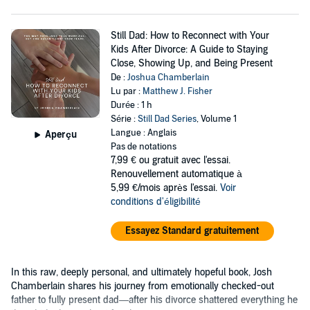
Still Dad: How to Reconnect with Your
Kids After Divorce: A Guide to Staying
Close, Showing Up, and Being Present
De :
Joshua Chamberlain
Lu par :
Matthew J. Fisher
Durée : 1 h
Série :
Still Dad Series
, Volume 1
Langue : Anglais
Aperçu
Pas de notations
7,99 €
ou gratuit avec l'essai.
Renouvellement automatique à
5,99 €/mois après l'essai.
Voir
conditions d'éligibilité
Essayez Standard gratuitement
In this raw, deeply personal, and ultimately hopeful book, Josh
Chamberlain shares his journey from emotionally checked-out
father to fully present dad—after his divorce shattered everything he