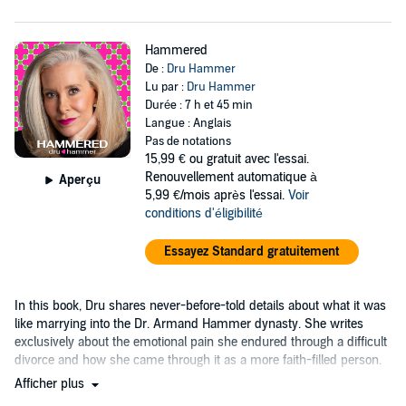
Hammered
De :
Dru Hammer
Lu par :
Dru Hammer
Durée : 7 h et 45 min
Langue : Anglais
Pas de notations
15,99 €
ou gratuit avec l'essai.
Renouvellement automatique à
Aperçu
5,99 €/mois après l'essai.
Voir
conditions d'éligibilité
Essayez Standard gratuitement
In this book, Dru shares never-before-told details about what it was
like marrying into the Dr. Armand Hammer dynasty. She writes
exclusively about the emotional pain she endured through a difficult
divorce and how she came through it as a more faith-filled person.
Afficher plus