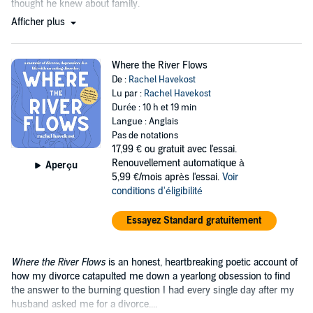
thought he knew about family.
Afficher plus
Where the River Flows
De :
Rachel Havekost
Lu par :
Rachel Havekost
Durée : 10 h et 19 min
Langue : Anglais
Pas de notations
17,99 €
ou gratuit avec l'essai.
Renouvellement automatique à
Aperçu
5,99 €/mois après l'essai.
Voir
conditions d'éligibilité
Essayez Standard gratuitement
Where the River Flows
is an honest, heartbreaking poetic account of
how my divorce catapulted me down a yearlong obsession to find
the answer to the burning question I had every single day after my
husband asked me for a divorce....