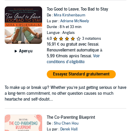
Too Good to Leave, Too Bad to Stay
De :
Mira Kirshenbaum
Lu par :
Adriane McNeely
Durée : 8 h et 33 min
Langue : Anglais
4,0
3 notations
16,91 €
ou gratuit avec l'essai.
Renouvellement automatique à
Aperçu
5,99 €/mois après l'essai.
Voir
conditions d'éligibilité
Essayez Standard gratuitement
To make up or break up? Whether you’re just getting serious or have
a long-term commitment, no other question causes so much
heartache and self-doubt....
The Co-Parenting Blueprint
De :
Shu Chen Hou
Lu par :
Derek Hall