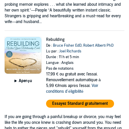
probing memoir explores . . . what she learned about intimacy and
her own spirit.”—People​​ “A beautifully written instant classic.
Strangers is gripping and heartbreaking and a must-read for every
wife—and husband...
Rebuilding
De :
Bruce Fisher EdD
,
Robert Alberti PhD
Lu par :
Joel Richards
Durée : 11 h et 5 min
Langue : Anglais
Pas de notations
17,99 €
ou gratuit avec l'essai.
Renouvellement automatique à
Aperçu
5,99 €/mois après l'essai.
Voir
conditions d'éligibilité
Essayez Standard gratuitement
If you are going through a painful breakup or divorce, you may feel
like the life you once knew is crashing down around you. You need
help to gather the pieces and "rebuild" yourself from the ground up.