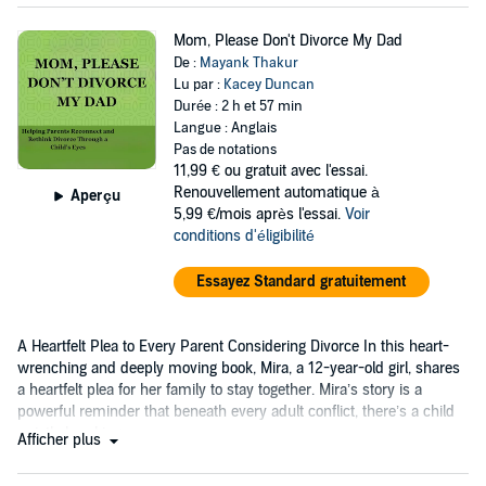
Mom, Please Don't Divorce My Dad
De :
Mayank Thakur
Lu par :
Kacey Duncan
Durée : 2 h et 57 min
Langue : Anglais
Pas de notations
11,99 €
ou gratuit avec l'essai.
Renouvellement automatique à
Aperçu
5,99 €/mois après l'essai.
Voir
conditions d'éligibilité
Essayez Standard gratuitement
A Heartfelt Plea to Every Parent Considering Divorce In this heart-
wrenching and deeply moving book, Mira, a 12-year-old girl, shares
a heartfelt plea for her family to stay together. Mira’s story is a
powerful reminder that beneath every adult conflict, there’s a child
quietly breaking.
Afficher plus