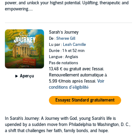
power, and unlock your highest potential. Uplifting, therapeutic and
empowering.....
Sarah’s Journey
De :
Sheree Gill
Lu par :
Leah Camille
Durée : 1 h et 52 min
Langue : Anglais
Pas de notations
13,48 €
ou gratuit avec l'essai.
Renouvellement automatique à
Aperçu
5,99 €/mois après l'essai.
Voir
conditions d'éligibilité
Essayez Standard gratuitement
In Sarah's Journey: A Journey with God, young Sarah's life is
upended by a sudden move from Philadelphia to Washington, D. C.,
a shift that challenges her faith, family bonds, and hope.