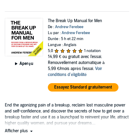
The Break Up Manual for Men
De :
Andrew Ferebee
Lu par :
Andrew Ferebee
Durée : 5 h et 22 min
Langue : Anglais
5,0
1 notation
14,99 €
ou gratuit avec l'essai.
Renouvellement automatique à
Aperçu
5,99 €/mois après l'essai.
Voir
conditions d'éligibilité
Essayez Standard gratuitement
End the agonizing pain of a breakup, reclaim lost masculine power
and self-confidence, and discover the secrets of how to get over a
breakup faster and use it as a launchpad to reinvent your life, attract
higher quality women, and pursue your dreams....
Afficher plus