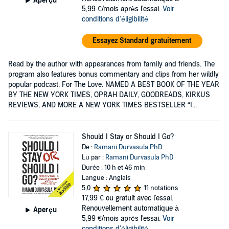
Aperçu
5,99 €/mois après l'essai.
Voir
conditions d'éligibilité
Essayez Standard gratuitement
Read by the author with appearances from family and friends. The
program also features bonus commentary and clips from her wildly
popular podcast, For The Love. NAMED A BEST BOOK OF THE YEAR
BY THE NEW YORK TIMES, OPRAH DAILY, GOODREADS, KIRKUS
REVIEWS, AND MORE A NEW YORK TIMES BESTSELLER “I...
Should I Stay or Should I Go?
De :
Ramani Durvasula PhD
Lu par :
Ramani Durvasula PhD
Durée : 10 h et 46 min
Langue : Anglais
5,0
11 notations
17,99 €
ou gratuit avec l'essai.
Renouvellement automatique à
Aperçu
5,99 €/mois après l'essai.
Voir
conditions d'éligibilité