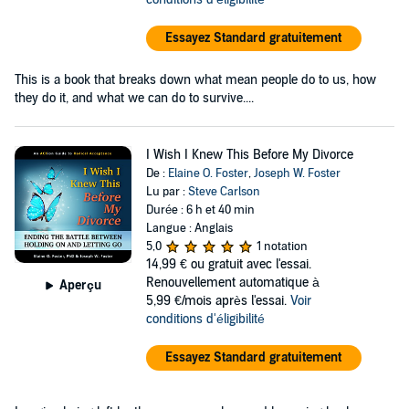
Essayez Standard gratuitement
This is a book that breaks down what mean people do to us, how
they do it, and what we can do to survive....
I Wish I Knew This Before My Divorce
De :
Elaine O. Foster
,
Joseph W. Foster
Lu par :
Steve Carlson
Durée : 6 h et 40 min
Langue : Anglais
5,0
1 notation
14,99 €
ou gratuit avec l'essai.
Renouvellement automatique à
Aperçu
5,99 €/mois après l'essai.
Voir
conditions d'éligibilité
Essayez Standard gratuitement