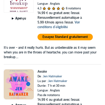
Langue : Anglais
4,3
6 notations
14,99 €
ou gratuit avec l'essai.
Renouvellement automatique à
Aperçu
5,99 €/mois après l'essai.
Voir
conditions d'éligibilité
Essayez Standard gratuitement
It’s over - and it really hurts. But as unbelievable as it may seem
when you are in the throes of heartache, you can move past your
breakup....
Awake
De :
Jen Hatmaker
Lu par :
Jen Hatmaker
Durée : 7 h et 30 min
Langue : Anglais
Pas de notations
14,99 €
ou gratuit avec l'essai.
Renouvellement automatique à