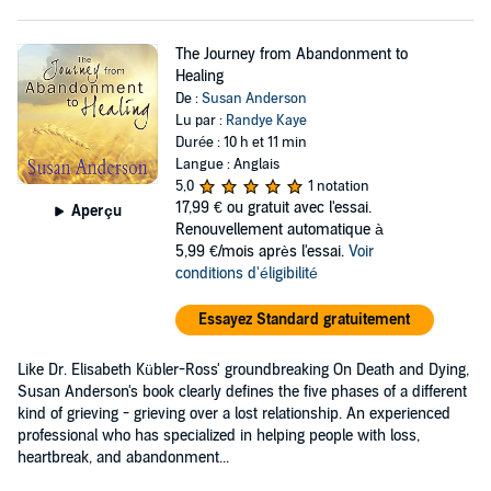
The Journey from Abandonment to
Healing
De :
Susan Anderson
Lu par :
Randye Kaye
Durée : 10 h et 11 min
Langue : Anglais
5,0
1 notation
17,99 €
ou gratuit avec l'essai.
Aperçu
Renouvellement automatique à
5,99 €/mois après l'essai.
Voir
conditions d'éligibilité
Essayez Standard gratuitement
Like Dr. Elisabeth Kübler-Ross' groundbreaking On Death and Dying,
Susan Anderson's book clearly defines the five phases of a different
kind of grieving - grieving over a lost relationship. An experienced
professional who has specialized in helping people with loss,
heartbreak, and abandonment...