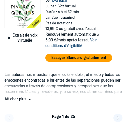
De :
Eva Bach
Lu par : Voz Virtual
Durée : 4 h et 32 min
Langue : Espagnol
Pas de notations
13,99 €
ou gratuit avec l'essai.
Renouvellement automatique à
Extrait de voix
5,99 €/mois après l'essai.
Voir
virtuelle
conditions d'éligibilité
Essayez Standard gratuitement
Las autoras nos muestran que el odio, el dolor, el miedo y todas las
emociones encontradas e hirientes de las separaciones pueden ser
encauzadas a través de comprensiones y perspectivas que las
hacen más fáciles y llevaderas, y, a su vez, nos abren caminos para
orientar las rupturas en la dirección.
Afficher plus
Page 1 de 25
Page précédente
Page 